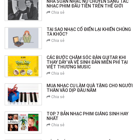
NHÀ SOẠN NHẠC NỮ CHUYÊN SÁNG TÁC
NHẠC PHIM ĐẦU TIỀN TRÊN THẾ GIỚI
Chia sẻ
TẠI SAO NHẠC CỔ ĐIỂN LẠI KHIẾN CHÚNG
TA KHÓC?
Chia sẻ
CÁC BƯỚC CHĂM SÓC ĐÀN GUITAR KHI
THAY DÂY VÀ VỆ SINH ĐÀN MIỄN PHÍ TẠI
VIỆT THƯƠNG MUSIC
Chia sẻ
MUA NHẠC CỤ LÀM QUÀ TẶNG CHO NGƯỜI
THÂN VÀO DỊP ĐẦU NĂM
Chia sẻ
TOP 7 BẢN NHẠC PHIM GIÁNG SINH HAY
NHẤT
Chia sẻ