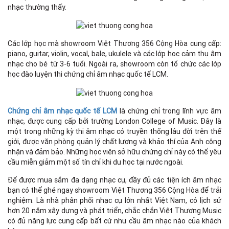
nhạc thường thấy.
Các lớp học mà showroom Việt Thương 356 Cộng Hòa cung cấp:
piano, guitar, violin, vocal, bale, ukulele và các lớp học cảm thụ âm
nhạc cho bé từ 3-6 tuổi. Ngoài ra, showroom còn tổ chức các lớp
học đào luyện thi chứng chỉ âm nhạc quốc tế LCM.
Chứng chỉ âm nhạc quốc tế LCM
là chứng chỉ trong lĩnh vực âm
nhạc, được cung cấp bởi trường London College of Music. Đây là
một trong những kỳ thi âm nhạc có truyền thống lâu đời trên thế
giới, được văn phòng quản lý chất lượng và khảo thí của Anh công
nhận và đảm bảo. Những học viên sở hữu chứng chỉ này có thể yêu
cầu miễn giảm một số tín chỉ khi du học tại nước ngoài.
Để được mua sắm đa dạng nhạc cụ, đầy đủ các tiện ích âm nhạc
bạn có thể ghé ngay showroom Việt Thương 356 Cộng Hòa để trải
nghiệm. Là nhà phân phối nhạc cụ lớn nhất Việt Nam, có lịch sử
hơn 20 năm xây dựng và phát triển, chắc chắn Việt Thương Music
có đủ năng lực cung cấp bất cứ nhu cầu âm nhạc nào của khách