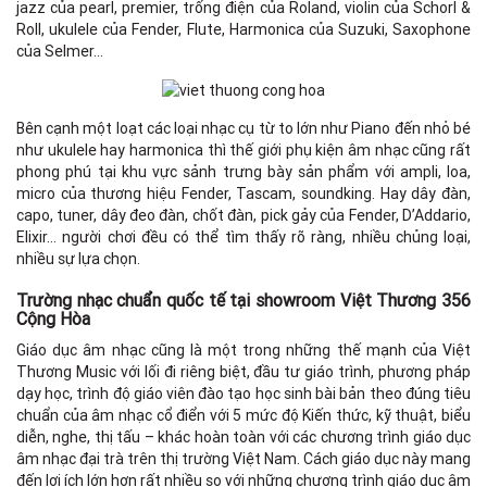
jazz của pearl, premier, trống điện của Roland, violin của Schorl &
Roll, ukulele của Fender, Flute, Harmonica của Suzuki, Saxophone
của Selmer…
Bên cạnh một loạt các loại nhạc cụ từ to lớn như Piano đến nhỏ bé
như ukulele hay harmonica thì thế giới phụ kiện âm nhạc cũng rất
phong phú tại khu vực sảnh trưng bày sản phẩm với ampli, loa,
micro của thương hiệu Fender, Tascam, soundking. Hay dây đàn,
capo, tuner, dây đeo đàn, chốt đàn, pick gảy của Fender, D’Addario,
Elixir… người chơi đều có thể tìm thấy rõ ràng, nhiều chủng loại,
nhiều sự lựa chọn.
Trường nhạc chuẩn quốc tế tại showroom Việt Thương 356
Cộng Hòa
Giáo dục âm nhạc cũng là một trong những thế mạnh của Việt
Thương Music với lối đi riêng biệt, đầu tư giáo trình, phương pháp
dạy học, trình độ giáo viên đào tạo học sinh bài bản theo đúng tiêu
chuẩn của âm nhạc cổ điển với 5 mức độ Kiến thức, kỹ thuật, biểu
diễn, nghe, thị tấu – khác hoàn toàn với các chương trình giáo dục
âm nhạc đại trà trên thị trường Việt Nam. Cách giáo dục này mang
đến lợi ích lớn hơn rất nhiều so với những chương trình giáo dục âm