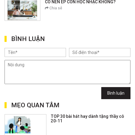
CÓ NÊN ÉP CON HỌC NHẠC KHÔNG?
Chia sẻ
BÌNH LUẬN
Bình luận
MẸO QUAN TÂM
TOP 30 bài hát hay dành tặng thầy cô
20-11