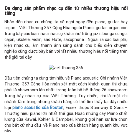
Đa dạng sản phẩm nhạc cụ đến từ nhiều thương hiệu nổi
tiếng
Nhắc đến nhạc cụ chúng ta sẽ nghĩ ngay đến piano, guitar hay
organ… Việt Thương 357 Cộng Hòa ngoài Piano, guitar, organ còn
trưng bày các loại nhạc nhạc cụ khác như trống jazz, bonga congo,
cajon, ukulele, violin, sáo Flute, saxophone… Ngoài ra các loại phụ
kiện nhạc cụ, âm thanh ánh sáng dành cho biểu diễn chuyên
nghiệp cũng được bày bán với rất nhiều thương hiệu nổi tiếng trên
thế giới tại đây.
Đầu tiên chúng ta cùng tìm hiểu về Piano acoustic. Chi nhánh Việt
Thương 357 Cộng Hòa nhận xét một cách khách quan thì chưa
phải là showroom lớn nhất trong toàn bộ hệ thống 26 showroom
trưng bày nhạc cụ của Việt Thương. Tuy nhiên, chỉ là một chi
nhánh tầm trung nhưng khách hàng có thể tìm thấy tại đây nhiều
loại
piano acoustic của Boston
, Essex thuộc Steinway & Sons –
Thương hiệu piano lớn nhất thế giới. Hoặc những cây Piano chất
lượng của Kawai, Kohler & Campbell, không giới hạn sự lựa chọn
cho bất cứ nhu cầu về Piano nào của khách hàng quanh khu vực
này.