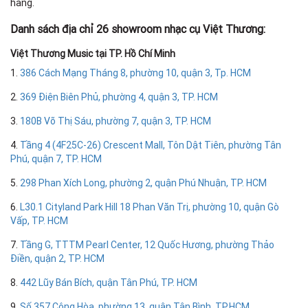
hàng.
Danh sách địa chỉ 26 showroom nhạc cụ Việt Thương:
Việt Thương Music tại TP. Hồ Chí Minh
1.
386 Cách Mạng Tháng 8, phường 10, quận 3, Tp. HCM
2.
369 Điện Biên Phủ, phường 4, quận 3, TP. HCM
3.
180B Võ Thị Sáu, phường 7, quận 3, TP. HCM
4.
Tầng 4 (4F25C-26) Crescent Mall, Tôn Dật Tiên, phường Tân
Phú, quận 7, TP. HCM
5.
298 Phan Xích Long, phường 2, quận Phú Nhuận, TP. HCM
6.
L30.1 Cityland Park Hill 18 Phan Văn Trị, phường 10, quận Gò
Vấp, TP. HCM
7.
Tầng G, TTTM Pearl Center, 12 Quốc Hương, phường Thảo
Điền, quận 2, TP. HCM
8.
442 Lũy Bán Bích, quận Tân Phú, TP. HCM
9.
Số 357 Cộng Hòa, phường 13, quận Tân Bình, TP.HCM