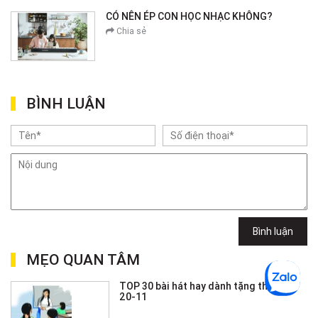
CÓ NÊN ÉP CON HỌC NHẠC KHÔNG?
Chia sẻ
BÌNH LUẬN
Bình luận
MẸO QUAN TÂM
TOP 30 bài hát hay dành tặng thầy cô
20-11