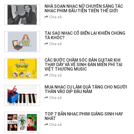
NHÀ SOẠN NHẠC NỮ CHUYÊN SÁNG TÁC
NHẠC PHIM ĐẦU TIỀN TRÊN THẾ GIỚI
Chia sẻ
TẠI SAO NHẠC CỔ ĐIỂN LẠI KHIẾN CHÚNG
TA KHÓC?
Chia sẻ
CÁC BƯỚC CHĂM SÓC ĐÀN GUITAR KHI
THAY DÂY VÀ VỆ SINH ĐÀN MIỄN PHÍ TẠI
VIỆT THƯƠNG MUSIC
Chia sẻ
MUA NHẠC CỤ LÀM QUÀ TẶNG CHO NGƯỜI
THÂN VÀO DỊP ĐẦU NĂM
Chia sẻ
TOP 7 BẢN NHẠC PHIM GIÁNG SINH HAY
NHẤT
Chia sẻ