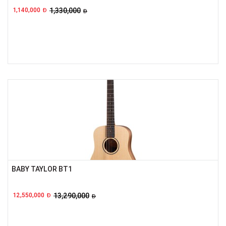
1,140,000
1,330,000
Đ
Đ
BABY TAYLOR BT1
12,550,000
13,290,000
Đ
Đ