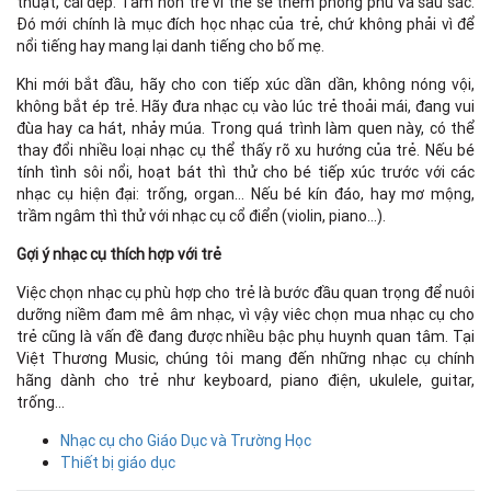
thuật, cái đẹp. Tâm hồn trẻ vì thế sẽ thêm phong phú và sâu sắc.
Đó mới chính là mục đích học nhạc của trẻ, chứ không phải vì để
nổi tiếng hay mang lại danh tiếng cho bố mẹ.
Khi mới bắt đầu, hãy cho con tiếp xúc dần dần, không nóng vội,
không bắt ép trẻ. Hãy đưa nhạc cụ vào lúc trẻ thoải mái, đang vui
đùa hay ca hát, nhảy múa. Trong quá trình làm quen này, có thể
thay đổi nhiều loại nhạc cụ thể thấy rõ xu hướng của trẻ. Nếu bé
tính tình sôi nổi, hoạt bát thì thử cho bé tiếp xúc trước với các
nhạc cụ hiện đại: trống, organ… Nếu bé kín đáo, hay mơ mộng,
trầm ngâm thì thử với nhạc cụ cổ điển (violin, piano…).
Gợi ý nhạc cụ thích hợp với trẻ
Việc chọn nhạc cụ phù hợp cho trẻ là bước đầu quan trọng để nuôi
dưỡng niềm đam mê âm nhạc, vì vậy viêc chọn mua nhạc cụ cho
trẻ cũng là vấn đề đang được nhiều bậc phụ huynh quan tâm. Tại
Việt Thương Music, chúng tôi mang đến những nhạc cụ chính
hãng dành cho trẻ như keyboard, piano điện, ukulele, guitar,
trống...
Nhạc cụ cho Giáo Dục và Trường Học
Thiết bị giáo dục