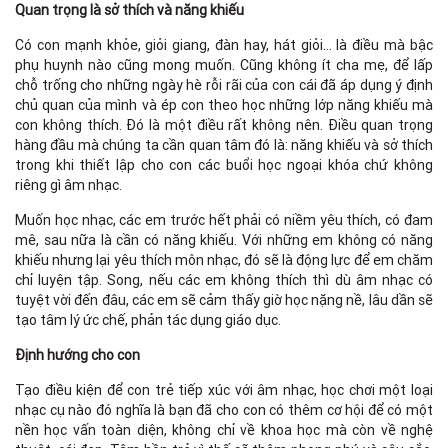
Quan trọng là sở thích và năng khiếu
Có con mạnh khỏe, giỏi giang, đàn hay, hát giỏi… là điều mà bậc
phụ huynh nào cũng mong muốn. Cũng không ít cha mẹ, để lấp
chỗ trống cho những ngày hè rỗi rãi của con cái đã áp dụng ý định
chủ quan của mình và ép con theo học những lớp năng khiếu mà
con không thích. Đó là một điều rất không nên. Điều quan trọng
hàng đầu mà chúng ta cần quan tâm đó là: năng khiếu và sở thích
trong khi thiết lập cho con các buổi học ngoại khóa chứ không
riêng gì âm nhạc.
Muốn học nhạc, các em trước hết phải có niềm yêu thích, có đam
mê, sau nữa là cần có năng khiếu. Với những em không có năng
khiếu nhưng lại yêu thích môn nhạc, đó sẽ là động lực để em chăm
chỉ luyện tập. Song, nếu các em không thích thì dù âm nhạc có
tuyệt vời đến đâu, các em sẽ cảm thấy giờ học nặng nề, lâu dần sẽ
tạo tâm lý ức chế, phản tác dụng giáo dục.
Định hướng cho con
Tạo điều kiện để con trẻ tiếp xúc với âm nhạc, học chơi một loại
nhạc cụ nào đó nghĩa là bạn đã cho con có thêm cơ hội để có một
nền học vấn toàn diện, không chỉ về khoa học mà còn về nghệ