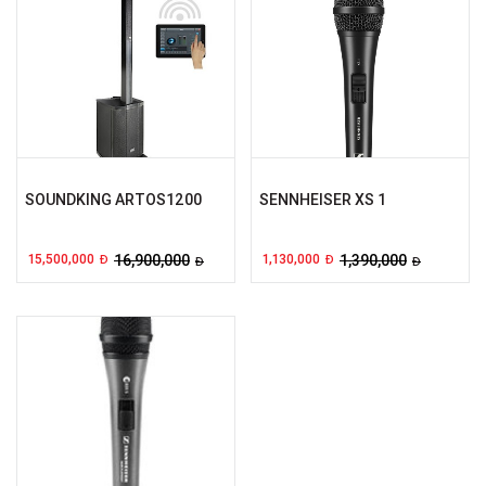
SOUNDKING ARTOS1200
SENNHEISER XS 1
15,500,000
16,900,000
1,130,000
1,390,000
Đ
Đ
Đ
Đ