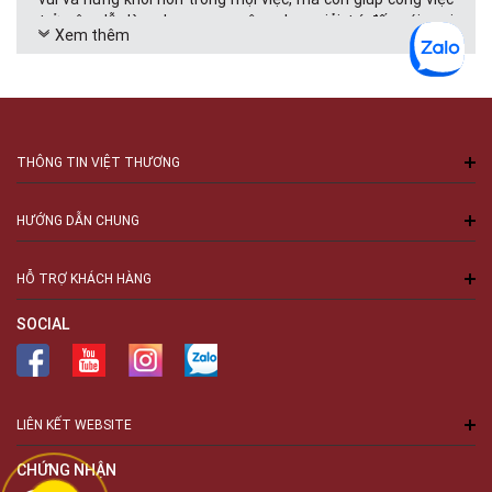
trở nên dễ dàng hơn, mang âm nhạc giải trí đến với mọi
Xem thêm
người.
Những thiết bị âm thanh như tai nghe, loa, micro, dàn âm
thanh gia đình, dàn karaoke thực sự là bạn đồng hành cùng
chúng ta trong cuộc sống. Hơn nữa, thực tế là giờ đây, các
thiết bị âm thanh di động đang dần trở nên thất thiết với
THÔNG TIN VIỆT THƯƠNG
công dân toàn cầu bởi tính tiện lợi, tức thời của nó. Với
những thiết bị âm thanh di động chất lượng cao, bạn có thể
thoải mái thưởng thức âm nhạc, đắm mình trong những giai
HƯỚNG DẪN CHUNG
điệu ngọt ngào mọi nơi mọi lúc, bất cứ nơi nào bạn muốn.
Tư vấn mua thiết bị âm thanh chuyên nghiệp
HỖ TRỢ KHÁCH HÀNG
Về cơ bản, dàn âm thanh chuyên nghiệp bao gồm 7 thiết bị
SOCIAL
sau đây.
Thiết bị âm thanh nguồn
Thiết bị nguồn là thành phần không thể thiếu trong hệ
thống âm thanh chuyên nghiệp. Đây là thiết bị phát tín hiệu
LIÊN KẾT WEBSITE
âm thanh đầu vào. Nếu như không chuyên nghiệp, khi sử
dụng các thiết bị âm thanh, bạn rất khó biết được thiết bị
CHỨNG NHẬN
âm thanh nguồn là gì? Nhưng thực tế, thiết bị nguồn rất