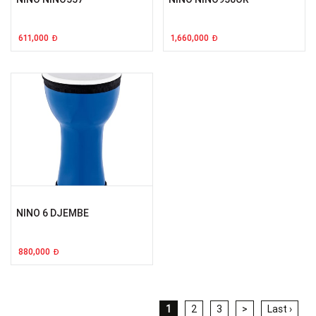
611,000
1,660,000
Đ
Đ
NINO 6 DJEMBE
880,000
Đ
1
2
3
>
Last ›