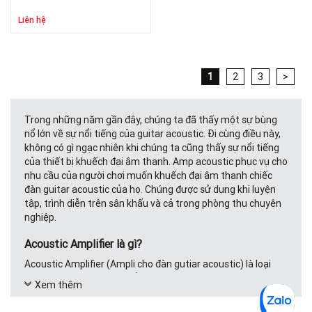
Liên hệ
1
2
3
>
Trong những năm gần đây, chúng ta đã thấy một sự bùng
nổ lớn về sự nổi tiếng của guitar acoustic. Đi cùng điều này,
không có gì ngạc nhiên khi chúng ta cũng thấy sự nổi tiếng
của thiết bị khuếch đại âm thanh. Amp acoustic phục vụ cho
nhu cầu của người chơi muốn khuếch đại âm thanh chiếc
đàn guitar acoustic của họ. Chúng được sử dụng khi luyện
tập, trình diễn trên sân khấu và cả trong phòng thu chuyên
nghiệp.
Acoustic Amplifier là gì?
Acoustic Amplifier (Ampli cho đàn gutiar acoustic) là loại
amplifier được thiết kế để khuếch đại các giai điệu tự nhiên
Xem thêm
của đàn guitar acoustic, giữ nguyên chất âm chân thực
nhất có thể, không thêm màu sắc hay làm biến dạng tín