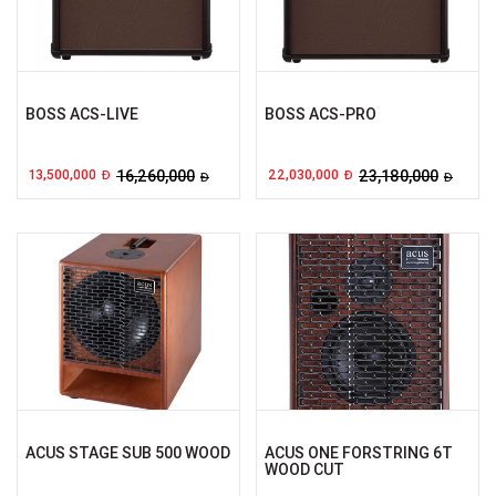
BOSS ACS-LIVE
BOSS ACS-PRO
13,500,000
16,260,000
22,030,000
23,180,000
Đ
Đ
Đ
Đ
ACUS STAGE SUB 500 WOOD
ACUS ONE FORSTRING 6T
WOOD CUT