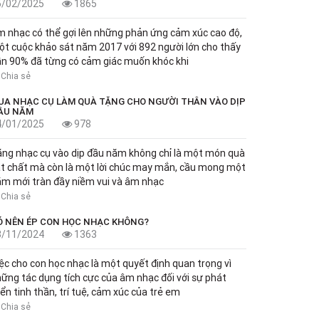
5/02/2025
1865
 nhạc có thể gợi lên những phản ứng cảm xúc cao độ,
t cuộc khảo sát năm 2017 với 892 người lớn cho thấy
n 90% đã từng có cảm giác muốn khóc khi
Chia sẻ
UA NHẠC CỤ LÀM QUÀ TẶNG CHO NGƯỜI THÂN VÀO DỊP
ẦU NĂM
4/01/2025
978
ng nhạc cụ vào dịp đầu năm không chỉ là một món quà
t chất mà còn là một lời chúc may mắn, cầu mong một
m mới tràn đầy niềm vui và âm nhạc
Chia sẻ
Ó NÊN ÉP CON HỌC NHẠC KHÔNG?
3/11/2024
1363
ệc cho con học nhạc là một quyết định quan trọng vì
ững tác dụng tích cực của âm nhạc đối với sự phát
iển tinh thần, trí tuệ, cảm xúc của trẻ em
Chia sẻ