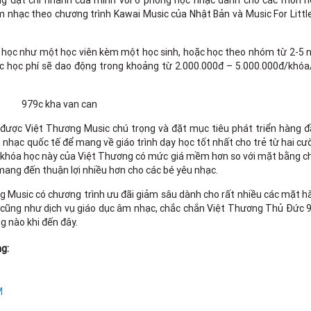
g đặt chi nhánh của mình với 6 phòng học nhạc dành cho các môn h
 âm nhạc theo chương trình Kawai Music của Nhật Bản và Music For Litt
i học như một học viên kèm một học sinh, hoặc học theo nhóm từ 2-5 
c học phí sẽ dao động trong khoảng từ 2.000.000đ – 5.000.000đ/khóa
được Việt Thương Music chú trọng và đặt mục tiêu phát triển hàng đ
nhạc quốc tế để mang về giáo trình dạy học tốt nhất cho trẻ từ hai c
ác khóa học này của Việt Thương có mức giá mềm hơn so với mặt bằng 
mang đến thuận lợi nhiều hơn cho các bé yêu nhạc.
Music có chương trình ưu đãi giảm sâu dành cho rất nhiều các mặt h
 cũng như dịch vụ giáo dục âm nhạc, chắc chắn Việt Thương Thủ Đức 
g nào khi đến đây.
g:
M