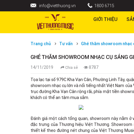
info@vietthuong.vn
1800 6715
GIỚI THIỆU
SẢ
Trang chủ
Tư vấn
Ghé thăm showroom nhạc c
GHÉ THĂM SHOWROOM NHẠC CỤ SÁNG GI
14/11/2019
8787
Chia sẻ
Tọa lạc tại số 979C Kha Vạn Cân, Phường Linh Tây, qu
showroom nhạc cụ lớn và nổi tiếng nhất Việt Nam của V
trục đường Kha Vạn Cân rộng rãi, phía mặt tiền showro
khách có thể an tâm mua sắm.
Đánh giá một cách tổng quan, showroom này nằm ở vị 
đặc trưng của Thương hiệu Việt Thương. Showroom rộ
thiết kế theo đường nét chung của Việt Thương Music