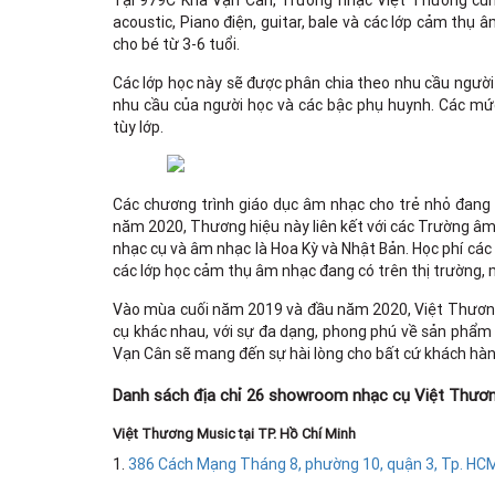
Tại 979C Kha Vạn Cân, Trường nhạc Việt Thương cũn
acoustic, Piano điện, guitar, bale và các lớp cảm thụ
cho bé từ 3-6 tuổi.
Các lớp học này sẽ được phân chia theo nhu cầu ngườ
nhu cầu của người học và các bậc phụ huynh. Các mứ
tùy lớp.
Các chương trình giáo dục âm nhạc cho trẻ nhỏ đang 
năm 2020, Thương hiệu này liên kết với các Trường âm 
nhạc cụ và âm nhạc là Hoa Kỳ và Nhật Bản. Học phí c
các lớp học cảm thụ âm nhạc đang có trên thị trường, 
Vào mùa cuối năm 2019 và đầu năm 2020, Việt Thương 
cụ khác nhau, với sự đa dạng, phong phú về sản phẩm
Vạn Cân sẽ mang đến sự hài lòng cho bất cứ khách hàn
Danh sách địa chỉ 26 showroom nhạc cụ Việt Thươn
Việt Thương Music tại TP. Hồ Chí Minh
1.
386 Cách Mạng Tháng 8, phường 10, quận 3, Tp. HC