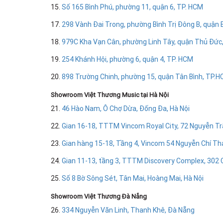
15.
Số 165 Bình Phú, phường 11, quận 6, TP. HCM
17.
298 Vành Đai Trong, phường Bình Trị Đông B, quận B
18.
979C Kha Vạn Cân, phường Linh Tây, quận Thủ Đức,
19.
254 Khánh Hội, phường 6, quận 4, TP. HCM
20.
898 Trường Chinh, phường 15, quận Tân Bình, TP.
Showroom Việt Thương Music tại Hà Nội
21.
46 Hào Nam, Ô Chợ Dừa, Đống Đa, Hà Nội
22.
Gian 16-18, TTTM Vincom Royal City, 72 Nguyễn Tr
23.
Gian hàng 15-18, Tầng 4, Vincom 54 Nguyễn Chí Th
24.
Gian 11-13, tầng 3, TTTM Discovery Complex, 302 C
25.
Số 8 Bờ Sông Sét, Tân Mai, Hoàng Mai, Hà Nội
Showroom Việt Thương Đà Nẵng
26.
334 Nguyễn Văn Linh, Thanh Khê, Đà Nẵng