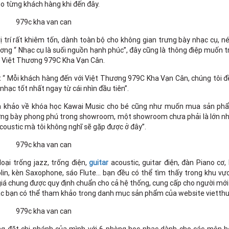
ho từng khách hàng khi đến đây.
 trí rất khiêm tốn, dành toàn bộ cho không gian trưng bày nhạc cụ, né
ng “ Nhạc cụ là suối nguồn hạnh phúc”, đây cũng là thông điệp muốn t
ại Việt Thương 979C Kha Vạn Cân.
t “ Mỗi khách hàng đến với Việt Thương 979C Kha Vạn Cân, chúng tôi 
ạc tốt nhất ngay từ cái nhìn đầu tiên”.
m khảo về khóa học Kawai Music cho bé cũng như muốn mua sản p
trưng bày phong phú trong showroom, một showroom chưa phải là lớn n
coustic mà tôi không nghĩ sẽ gặp được ở đây”.
ại trống jazz, trống điện,
guitar
acoustic, guitar điện, đàn Piano cơ,
olin, kèn Saxophone, sáo Flute… bạn đều có thể tìm thấy trong khu vực
iá chung được quy định chuẩn cho cả hệ thống, cung cấp cho người mới
các bạn có thể tham khảo trong danh mục sản phẩm của website vietth