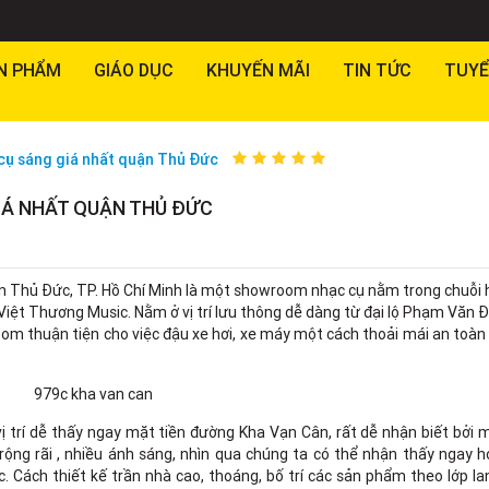
N PHẨM
GIÁO DỤC
KHUYẾN MÃI
TIN TỨC
TUYỂ
ụ sáng giá nhất quận Thủ Đức
Á NHẤT QUẬN THỦ ĐỨC
ận Thủ Đức, TP. Hồ Chí Minh là một showroom nhạc cụ nằm trong chuỗi
iệt Thương Music. Nằm ở vị trí lưu thông dễ dàng từ đại lộ Phạm Văn 
om thuận tiện cho việc đậu xe hơi, xe máy một cách thoải mái an toàn
trí dễ thấy ngay mặt tiền đường Kha Vạn Cân, rất dễ nhận biết bởi 
ng rãi , nhiều ánh sáng, nhìn qua chúng ta có thể nhận thấy ngay h
. Cách thiết kế trần nhà cao, thoáng, bố trí các sản phẩm theo lớp 