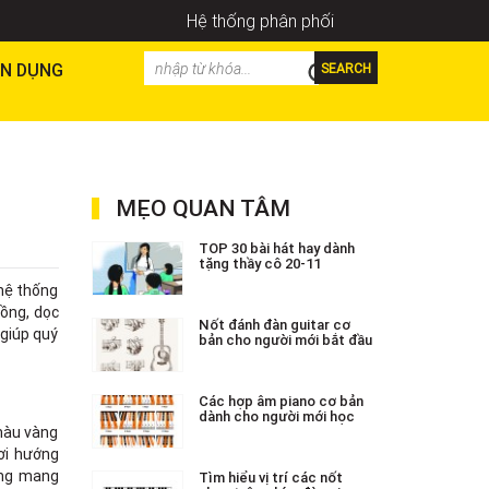
Hệ thống phân phối
N DỤNG
SEARCH
MẸO QUAN TÂM
TOP 30 bài hát hay dành
tặng thầy cô 20-11
 hệ thống
Đồng, dọc
Nốt đánh đàn guitar cơ
 giúp quý
bản cho người mới bắt đầu
Các hợp âm piano cơ bản
dành cho người mới học
màu vàng
ơi hướng
lang mang
Tìm hiểu vị trí các nốt