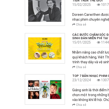
TIỀN TRÊN THẾ GIỚI
15/02/2025
1017
Doreen Carwithen được b
nhạc phim chuyên nghiệp
Chia sẻ
CÁC BƯỚC CHĂM SÓC ĐÀ
SINH ĐÀN MIỄN PHÍ TẠ
15/01/2025
1144
Nhằm nâng cao chất lượn
quý khách hàng, Việt 
trình thay dây và vệ si
Chia sẻ
TOP 7 BẢN NHẠC PHIM 
23/12/2024
1307
Giáng sinh là thời điểm
chọn một trong những b
vào không khí lễ hội. C
Chia sẻ