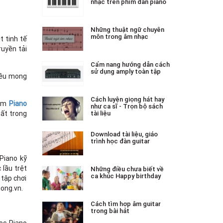
nhạc trên phím đàn piano
Những thuật ngữ chuyên
môn trong âm nhạc
t tinh tế
ruyền tải
Cẩm nang hướng dẫn cách
sử dụng amply toàn tập
đều mong
Cách luyện giọng hát hay
hẩm
Piano
như ca sĩ - Trọn bộ sách
hất trong
tài liệu
Download tài liệu, giáo
trình học đàn guitar
 Piano kỹ
 lầu trệt
Những điều chưa biết về
ca khúc Happy birthday
 tập chơi
uong.vn.
Cách tìm hợp âm guitar
trong bài hát