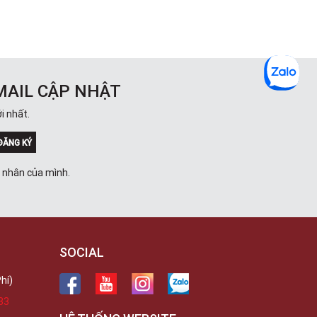
MAIL CẬP NHẬT
i nhất.
ĐĂNG KÝ
á nhân của mình.
SOCIAL
hí)
33