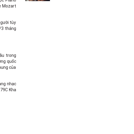
ọc Piano
le Mozart
người tùy
/3 tháng
ầu trong
ường quốc
chung của
àng nhạc
979C Kha