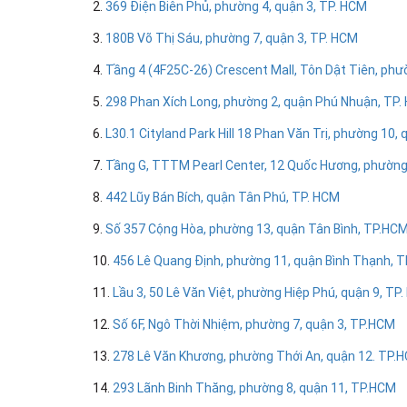
2.
369 Điện Biên Phủ, phường 4, quận 3, TP. HCM
3.
180B Võ Thị Sáu, phường 7, quận 3, TP. HCM
4.
Tầng 4 (4F25C-26) Crescent Mall, Tôn Dật Tiên, phư
5.
298 Phan Xích Long, phường 2, quận Phú Nhuận, TP.
6.
L30.1 Cityland Park Hill 18 Phan Văn Trị, phường 10,
7.
Tầng G, TTTM Pearl Center, 12 Quốc Hương, phường
8.
442 Lũy Bán Bích, quận Tân Phú, TP. HCM
9.
Số 357 Cộng Hòa, phường 13, quận Tân Bình, TP.HC
10.
456 Lê Quang Định, phường 11, quận Bình Thạnh, 
11.
Lầu 3, 50 Lê Văn Việt, phường Hiệp Phú, quận 9, TP
12.
Số 6F, Ngô Thời Nhiệm, phường 7, quận 3, TP.HCM
13.
278 Lê Văn Khương, phường Thới An, quận 12. TP.
14.
293 Lãnh Binh Thăng, phường 8, quận 11, TP.HCM