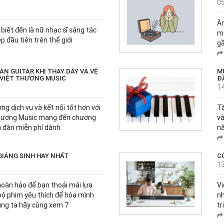
0
Âm
iết đến là nữ nhạc sĩ sáng tác
mộ
 đầu tiên trên thế giới
gầ
N GUITAR KHI THAY DÂY VÀ VỆ
M
I VIỆT THƯƠNG MUSIC
Đ
1
g dịch vụ và kết nối tốt hơn với
Tặ
Thương Music mang đến chương
vậ
nh đàn miễn phí dành
nă
GIÁNG SINH HAY NHẤT
C
1
 hoàn hảo để bạn thoải mái lựa
Vi
ộ phim yêu thích để hòa mình
nh
húng ta hãy cùng xem 7
tr