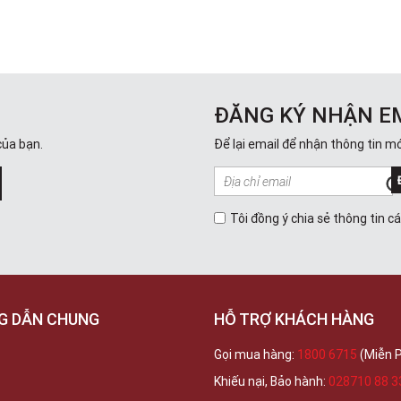
ĐĂNG KÝ NHẬN E
của bạn.
Để lại email để nhận thông tin mớ
Tôi đồng ý chia sẻ thông tin c
G DẪN CHUNG
HỖ TRỢ KHÁCH HÀNG
Gọi mua hàng:
1800 6715
(Miễn P
Khiếu nại, Bảo hành:
028710 88 3