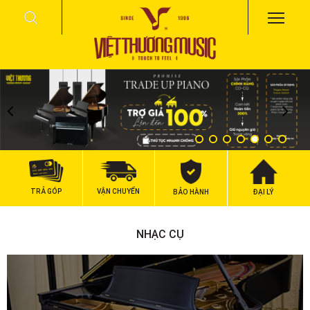
TRẢ GÓP
VẬN CHUYỂN
BẢO HÀNH
ĐẠI LÝ
NHẠC CỤ