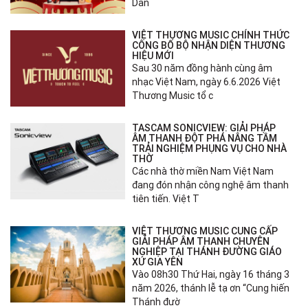
Dẫn
VIỆT THƯƠNG MUSIC CHÍNH THỨC
CÔNG BỐ BỘ NHẬN DIỆN THƯƠNG
HIỆU MỚI
Sau 30 năm đồng hành cùng âm
nhạc Việt Nam, ngày 6.6.2026 Việt
Thương Music tổ c
TASCAM SONICVIEW: GIẢI PHÁP
ÂM THANH ĐỘT PHÁ NÂNG TẦM
TRẢI NGHIỆM PHỤNG VỤ CHO NHÀ
THỜ
Các nhà thờ miền Nam Việt Nam
đang đón nhận công nghệ âm thanh
tiên tiến. Việt T
VIỆT THƯƠNG MUSIC CUNG CẤP
GIẢI PHÁP ÂM THANH CHUYÊN
NGHIỆP TẠI THÁNH ĐƯỜNG GIÁO
XỨ GIA YÊN
Vào 08h30 Thứ Hai, ngày 16 tháng 3
năm 2026, thánh lễ tạ ơn “Cung hiến
Thánh đườ