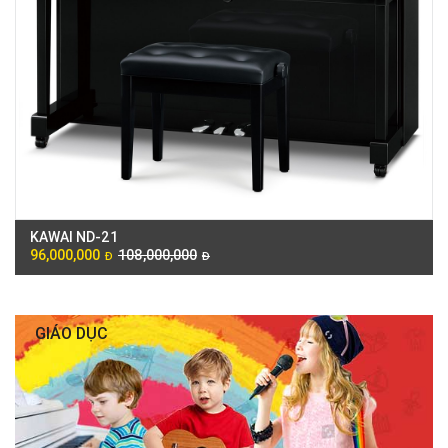
KAWAI ND-21
96,000,000
108,000,000
Đ
Đ
GIÁO DỤC