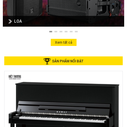
LOA
Xem tất cả
SẢN PHẨM NỔI BẬT