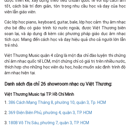
được thiết kế, xây dựng theo tiêu chuẩn quốc tế với lớp cách âm
tốt, cách bài trí đơn giản, tôn trọng nhu cầu học và dạy của học
viên lẫn giáo viên.
Các lớp học piano, keyboard, guitar, bale, lớp học cảm thụ âm nhạc
cho bé đều có giáo trình từ nước ngoài, được Việt Thương biên
soạn lại, và áp dụng đi kèm các phương pháp giáo dục âm nhạc
tích cực. Mang đến cách học và dạy hiệu quả cho cả người lớn lẫn
trẻ nhỏ.
Việt Thương Music quận 4 cũng là một địa chỉ đào luyện thi chứng
chỉ âm nhạc quốc tế LCM, một chứng chỉ có giá trị trên nhiều nước,
thích hợp cho những học viên du học, hoặc muốn xác định trình độ
âm nhạc hiện tại.
Danh sách địa chỉ 26 showroom nhạc cụ Việt Thương:
Việt Thương Music tại TP. Hồ Chí Minh
1.
386 Cách Mạng Tháng 8, phường 10, quận 3, Tp. HCM
2.
369 Điện Biên Phủ, phường 4, quận 3, TP. HCM
3.
180B Võ Thị Sáu, phường 7, quận 3, TP. HCM