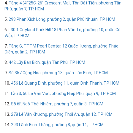
4.
Tầng 4 (4F25C-26) Crescent Mall, Tôn Dật Tiên, phường Tân
Phú, quận 7, TP. HCM
5.
298 Phan Xích Long, phường 2, quận Phú Nhuận, TP. HCM
6.
L30.1 Cityland Park Hill 18 Phan Văn Trị, phường 10, quận Gò
Vấp, TP. HCM
7.
Tầng G, TTTM Pearl Center, 12 Quốc Hương, phường Thảo
Điền, quận 2, TP. HCM
8.
442 Lũy Bán Bích, quận Tân Phú, TP. HCM
9.
Số 357 Cộng Hòa, phường 13, quận Tân Bình, TP.HCM
10.
456 Lê Quang Định, phường 11, quận Bình Thạnh, TP. HCM
11.
Lầu 3, 50 Lê Văn Việt, phường Hiệp Phú, quận 9, TP. HCM
12.
Số 6F, Ngô Thời Nhiệm, phường 7, quận 3, TP.HCM
13.
278 Lê Văn Khương, phường Thới An, quận 12. TP.HCM
14.
293 Lãnh Binh Thăng, phường 8, quận 11, TP.HCM