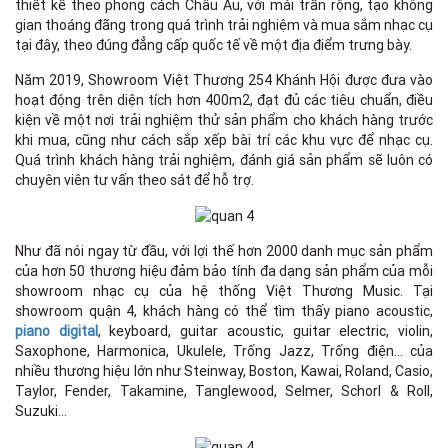
thiết kế theo phong cách Châu Âu, với mái trần rộng, tạo không
gian thoáng đãng trong quá trình trải nghiệm và mua sắm nhạc cụ
tại đây, theo đúng đẳng cấp quốc tế về một địa điểm trưng bày.
Năm 2019, Showroom Việt Thương 254 Khánh Hội được đưa vào
hoạt động trên diện tích hơn 400m2, đạt đủ các tiêu chuẩn, điều
kiện về một nơi trải nghiệm thử sản phẩm cho khách hàng trước
khi mua, cũng như cách sắp xếp bài trí các khu vực để nhạc cụ.
Quá trình khách hàng trải nghiệm, đánh giá sản phẩm sẽ luôn có
chuyên viên tư vấn theo sát để hỗ trợ.
Như đã nói ngay từ đầu, với lợi thế hơn 2000 danh mục sản phẩm
của hơn 50 thương hiệu đảm bảo tính đa dạng sản phẩm của mỗi
showroom nhạc cụ của hệ thống Việt Thương Music. Tại
showroom quận 4, khách hàng có thể tìm thấy piano acoustic,
piano digital
, keyboard, guitar acoustic, guitar electric, violin,
Saxophone, Harmonica, Ukulele, Trống Jazz, Trống điện… của
nhiều thương hiệu lớn như Steinway, Boston, Kawai, Roland, Casio,
Taylor, Fender, Takamine, Tanglewood, Selmer, Schorl & Roll,
Suzuki…