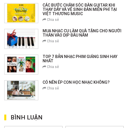
CÁC BƯỚC CHĂM SÓC ĐÀN GUITAR KHI
THAY DÂY VÀ VỆ SINH ĐÀN MIỄN PHÍ TẠI
VIỆT THƯƠNG MUSIC
Chia sẻ
MUA NHẠC CỤ LÀM QUÀ TẶNG CHO NGƯỜI
THÂN VÀO DỊP ĐẦU NĂM
Chia sẻ
TOP 7 BẢN NHẠC PHIM GIÁNG SINH HAY
NHẤT
Chia sẻ
CÓ NÊN ÉP CON HỌC NHẠC KHÔNG?
Chia sẻ
BÌNH LUẬN