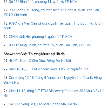
15.
Số 165 Bình Phú, phường 11, quận 6, TP. HCM
17.
298 Vành Đai Trong, phường Bình Trị Đông B, quận Bình Tân,
TP. Hồ Chí Minh
18.
979C Kha Vạn Cân, phường Linh Tây, quận Thủ Đức, TP. Hồ Chí
Minh.
19.
254 Khánh Hội, phường 6, quận 4, TP. HCM
20.
898 Trường Chinh, phường 15, quận Tân Bình, TP.HCM
Showroom Việt Thương Music tại Hà Nội
21.
46 Hào Nam, Ô Chợ Dừa, Đống Đa, Hà Nội
22.
Gian 16-18, TTTM Vincom Royal City, 72 Nguyễn Trãi
23.
Gian hàng 15-18, Tầng 4, Vincom 54 Nguyễn Chí Thanh, Đống
Đa, Hà Nội
24.
Gian 11-13, tầng 3, TTTM Discovery Complex, 302 Cầu Giấy, Hà
Nội
25.
Số 8 Bờ Sông Sét, Tân Mai, Hoàng Mai, Hà Nội