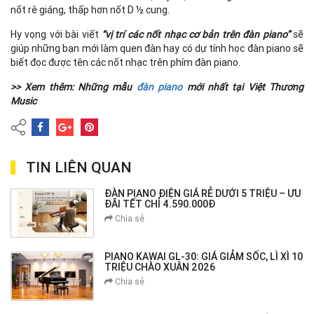
nốt rê giáng, thấp hơn nốt D ½ cung.
Hy vọng với bài viết
“vị trí các nốt nhạc cơ bản trên đàn piano”
sẽ
giúp những bạn mới làm quen đàn hay có dự tính học đàn piano sẽ
biết đọc được tên các nốt nhạc trên phím đàn piano.
>> Xem thêm: Những mẫu
đàn piano
mới nhất tại Việt Thương
Music
TIN LIÊN QUAN
ĐÀN PIANO ĐIỆN GIÁ RẺ DƯỚI 5 TRIỆU – ƯU
ĐÃI TẾT CHỈ 4.590.000Đ
Chia sẻ
PIANO KAWAI GL-30: GIÁ GIẢM SỐC, LÌ XÌ 10
TRIỆU CHÀO XUÂN 2026
Chia sẻ