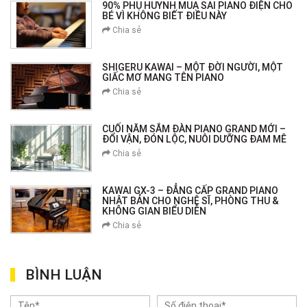
90% PHỤ HUYNH MUA SAI PIANO ĐIỆN CHO
BÉ VÌ KHÔNG BIẾT ĐIỀU NÀY
Chia sẻ
SHIGERU KAWAI – MỘT ĐỜI NGƯỜI, MỘT
GIẤC MƠ MANG TÊN PIANO
Chia sẻ
CUỐI NĂM SẮM ĐÀN PIANO GRAND MỚI –
ĐỔI VẬN, ĐÓN LỘC, NUÔI DƯỠNG ĐAM MÊ
Chia sẻ
KAWAI GX-3 – ĐẲNG CẤP GRAND PIANO
NHẬT BẢN CHO NGHỆ SĨ, PHÒNG THU &
KHÔNG GIAN BIỂU DIỄN
Chia sẻ
BÌNH LUẬN