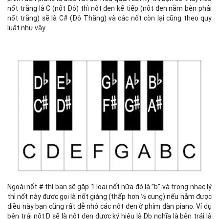
nốt trắng là C (nốt Đô) thì nốt đen kế tiếp (nốt đen nằm bên phải
nốt trắng) sẽ là C# (Đô Thăng) và các nốt còn lại cũng theo quy
luật như vậy.
Ngoài nốt # thì bạn sẽ gặp 1 loại nốt nữa đó là ”b” và trong nhạc lý
thì nốt này được gọi là nốt giáng (thấp hơn ½ cung) nếu nắm được
điều này bạn cũng rất dễ nhớ các nốt đen ở phím đàn piano. Ví dụ
bên trái nốt D sẽ là nốt đen được ký hiệu là Db nghĩa là bên trái là