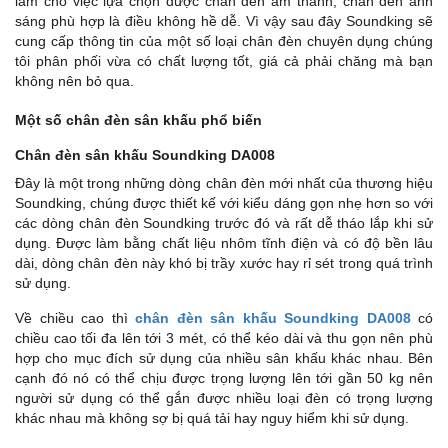
làm cho việc lựa chọn được chân đèn âm thanh, chân đèn ánh
sáng phù hợp là điều không hề dễ. Vì vậy sau đây Soundking sẽ
cung cấp thông tin của một số loại chân đèn chuyên dụng chúng
tôi phân phối vừa có chất lượng tốt, giá cả phải chăng mà bạn
không nên bỏ qua.
Một số chân đèn sân khấu phổ biến
Chân đèn sân khấu Soundking DA008
Đây là một trong những dòng chân đèn mới nhất của thương hiệu
Soundking, chúng được thiết kế với kiểu dáng gọn nhẹ hơn so với
các dòng chân đèn Soundking trước đó và rất dễ tháo lắp khi sử
dụng.
Được làm bằng chất liệu nhôm tĩnh điện và có độ bền lâu
dài, dòng chân đèn này khó bị trầy xước hay rỉ sét trong quá trình
sử dụng.
Về chiều cao thì
chân đèn sân khấu Soundking DA008
có
chiều cao tối đa lên tới 3 mét, có thể kéo dài và thu gọn nên phù
hợp cho mục đích sử dụng của nhiều sân khấu khác nhau. Bên
cạnh đó nó có thể chịu được trọng lượng lên tới gần 50 kg nên
người sử dụng có thể gắn được nhiều loại đèn có trọng lượng
khác nhau mà không sợ bị quá tải hay nguy hiểm khi sử dụng.