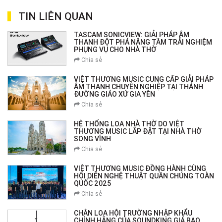
TIN LIÊN QUAN
TASCAM SONICVIEW: GIẢI PHÁP ÂM
THANH ĐỘT PHÁ NÂNG TẦM TRẢI NGHIỆM
PHỤNG VỤ CHO NHÀ THỜ
Chia sẻ
VIỆT THƯƠNG MUSIC CUNG CẤP GIẢI PHÁP
ÂM THANH CHUYÊN NGHIỆP TẠI THÁNH
ĐƯỜNG GIÁO XỨ GIA YÊN
Chia sẻ
HỆ THỐNG LOA NHÀ THỜ DO VIỆT
THƯƠNG MUSIC LẮP ĐẶT TẠI NHÀ THỜ
SONG VĨNH
Chia sẻ
VIỆT THƯƠNG MUSIC ĐỒNG HÀNH CÙNG
HỘI DIỄN NGHỆ THUẬT QUẦN CHÚNG TOÀN
QUỐC 2025
Chia sẻ
CHÂN LOA HỘI TRƯỜNG NHẬP KHẨU
CHÍNH HÃNG CỦA SOUNDKING GIÁ BAO