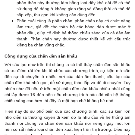
phần thân này thường làm bằng loại dây khá dài để có thể
sử dụng dễ dàng ở không gian rộng và đồng thời có thể dễ
sắp xếp, thu gọn khi không cần dùng đến.
Phần cuối cùng là phần chân: phần chân này có chức năng
làm trục, giá đỡ cho toàn bộ các bóng đèn được mắc ở
phần đầu, giúp cố định hệ thống chiếu sáng của cả dàn âm
thanh. Phần chân này thường được thiết kế với cấu trúc
kiềng ba chân vũng chắc.
Công dụng của chân đèn sân khấu
Với cấu tạo như trên thì chúng ta có thể thấy chân đèn sân khấu
có ưu điểm rất lớn khi tổ chức các chương trình, sự kiện mà cần
đến sự di chuyển ở nhiều nơi của dàn âm thanh, cấu tạo của
chân đèn khá nhỏ gọn, dễ sử dụng, tháo lắp và dễ di chuyển. Tuy
nhiên như đã nêu ở trên một chân đèn sân khấu nhiều nhất cũng
chỉ lắp được 16 đèn nên nếu chương trình nào đó cần hệ thống
chiếu sáng cao hơn thì đây là một hạn chế không hề nhỏ.
Hiện nay do sự phổ biến của các chương trình, các sự kiện lớn
nhỏ diễn ra thường xuyên đi kèm đó là nhu cầu về hệ thống âm
thanh nói chung và chân đèn sân khấu nói riêng ngày một lớn
nên có rất nhiều loại chân đèn xuất hiện trên thị trường. Điều này