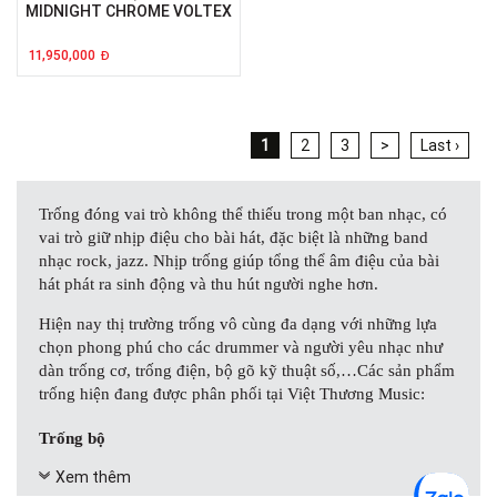
MIDNIGHT CHROME VOLTEX
11,950,000
Đ
1
2
3
>
Last ›
Trống đóng vai trò không thể thiếu trong một ban nhạc, có
vai trò giữ nhịp điệu cho bài hát, đặc biệt là những band
nhạc rock, jazz. Nhịp trống giúp tổng thể âm điệu của bài
hát phát ra sinh động và thu hút người nghe hơn.
Hiện nay thị trường trống vô cùng đa dạng với những lựa
chọn phong phú cho các drummer và người yêu nhạc như
dàn trống cơ, trống điện, bộ gõ kỹ thuật số,…Các sản phẩm
trống hiện đang được phân phối tại Việt Thương Music:
Trống bộ
Trống bộ (trống jazz hay trống cơ) là những bộ trống truyền
Xem thêm
thống, có kích thước to, âm lượng lớn, kết hợp từ nhiều bộ