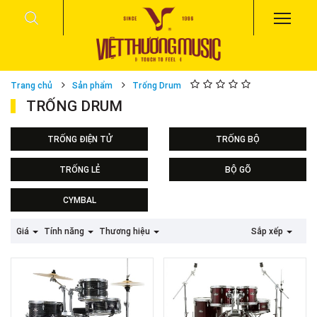
Trang chủ
Sản phẩm
Trống Drum
TRỐNG DRUM
TRỐNG ĐIỆN TỬ
TRỐNG BỘ
ELECTRIC DRUMSET
Trống Odery
TRỐNG LẺ
BỘ GÕ
Pearl Jazz
DIGITAL PERCUSSION
CYMBAL
Cajon
DJEMBE
PACKAGE
Giá
Tính năng
Thương hiệu
Sắp xếp
BỘ GÕ KHÁC
SINGLE