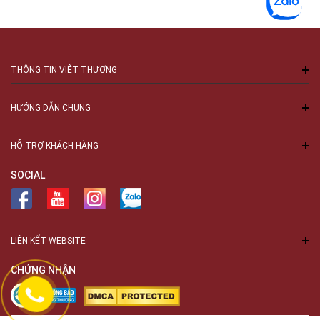
phận như trống bass, trống lẫy, cymbal hi-hat, ride cymbal,
…
Những thương hiệu nổi tiếng trên Thế giới mà những bạn
muốn mua trống cơ có thể tham khảo:
THÔNG TIN VIỆT THƯƠNG
Trống Jazz Pearl
HƯỚNG DẪN CHUNG
Thương hiệu trống ra đời năm 1946 tại Tokyo (Nhật Bản),
được biết đến từ những sản phẩm chất lượng, độ bền cao.
HỖ TRỢ KHÁCH HÀNG
Ngày nay Pearl trở thành công ty dẫn đầu trên toàn cầu về
sản xuất trống với đa dạng sản phẩm cho từng đối tượng và
SOCIAL
nhu cầu sử dụng như luyện tập tại nhà, trình diễn chuyên
nghiệp,…
Một số dòng trống tiêu biểu: Pearl Roadshow, Pearl Export,
Pearl Decade Maple,…
LIÊN KẾT WEBSITE
Trống cơ Odery
CHỨNG NHẬN
Là thương hiệu đến từ đất nước Brazil với xưởng sản xuất
đầu tiên được đặt phía sau sân nhà những năm đầu thập
niên 90. Đến nay, sau hơn 30 năm trong lĩnh vực nhạc cụ