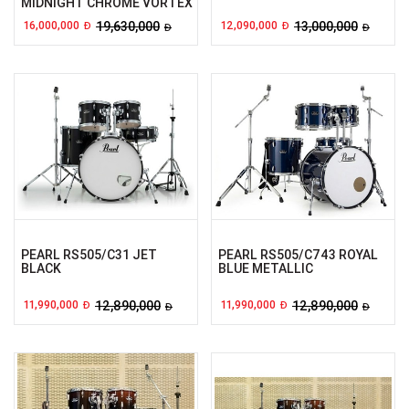
MIDNIGHT CHROME VORTEX
16,000,000
19,630,000
12,090,000
13,000,000
Đ
Đ
Đ
Đ
PEARL RS505/C31 JET
PEARL RS505/C743 ROYAL
BLACK
BLUE METALLIC
11,990,000
12,890,000
11,990,000
12,890,000
Đ
Đ
Đ
Đ