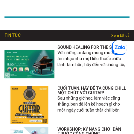
TIN TỨC
Xem tất cả
SOUND HEALING FOR THE SOUL
Với những ai đang mong muốn xem
âm nhạc như một liều thuốc chữa
lành tâm hồn, hãy đến với chúng tôi,
CUỐI TUẦN, HÃY ĐỂ TA CÙNG CHILL
MỘT CHÚT VỚI GUITAR!
Sau những giờ học, làm việc căng
thẳng, bạn đã lên kế hoạch gì cho
một ngày cuối tuần thật chill bên
WORKSHOP: KỸ NĂNG CHƠI ĐÀN
TRƯỚC CÔNG CHÚNG