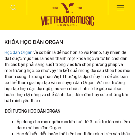
KHÓA HỌC ĐÀN ORGAN
Học đàn Organ
về cơ bản là dễ học hơn so với Piano, tuy nhiên để
đạt được mục tiêu là hoàn thành một khóa học và tự tin chơi đàn
thì các bạn phải sáng suốt trong việc lựa chọn phương pháp và
môi trường học, có như vậy thì kết quả mong đợi sau khóa học mới
thành công. Trường nhạc Việt Thương là địa chỉ uy tín để cho bạn
có thể tham gia học tập và rèn luyện đàn Organ. Với môi trường
học tập hiện đại, đội ngũ giáo viên nhiệt tình só tẽ giúp các bạn
hoàn thiện kỹ năng và chể đánh đàn, đệm đàn hay solo những bài
hát mình yêu thích.
ĐỐI TƯỢNG HỌC ĐÀN ORGAN
Áp dụng cho mọi người mọi lứa tuổi từ 3 tuổi trở lên có niềm
đam mê học đàn Organ
Học để biểu diễn hoặc thể hiện bản thân mình trên sân khấu