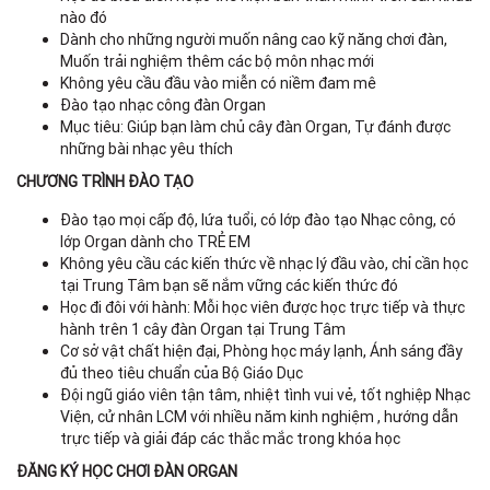
nào đó
Dành cho những người muốn nâng cao kỹ năng chơi đàn,
Muốn trải nghiệm thêm các bộ môn nhạc mới
Không yêu cầu đầu vào miễn có niềm đam mê
Đào tạo nhạc công đàn Organ
Mục tiêu: Giúp bạn làm chủ cây đàn Organ, Tự đánh được
những bài nhạc yêu thích
CHƯƠNG TRÌNH ĐÀO TẠO
Đào tạo mọi cấp độ, lứa tuổi, có lớp đào tạo Nhạc công, có
lớp Organ dành cho TRẺ EM
Không yêu cầu các kiến thức về nhạc lý đầu vào, chỉ cần học
tại Trung Tâm bạn sẽ nắm vững các kiến thức đó
Học đi đôi với hành: Mỗi học viên được học trực tiếp và thực
hành trên 1 cây đàn Organ tại Trung Tâm
Cơ sở vật chất hiện đại, Phòng học máy lạnh, Ánh sáng đầy
đủ theo tiêu chuẩn của Bộ Giáo Dục
Đội ngũ giáo viên tận tâm, nhiệt tình vui vẻ, tốt nghiệp Nhạc
Viện, cử nhân LCM với nhiều năm kinh nghiệm , hướng dẫn
trực tiếp và giải đáp các thắc mắc trong khóa học
ĐĂNG KÝ HỌC CHƠI ĐÀN ORGAN