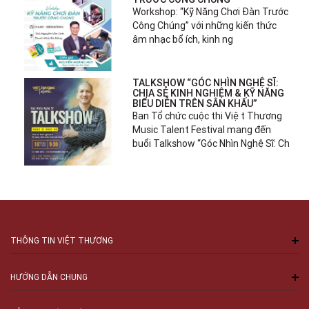
Workshop: “Kỹ Năng Chơi Đàn Trước
Công Chúng” với những kiến thức
âm nhạc bổ ích, kinh ng
TALKSHOW “GÓC NHÌN NGHỆ SĨ:
CHIA SẺ KINH NGHIỆM & KỸ NĂNG
BIỂU DIỄN TRÊN SÂN KHẤU”
Ban Tổ chức cuộc thi Việt Thương
Music Talent Festival mang đến
buổi Talkshow “Góc Nhìn Nghệ Sĩ: Ch
THÔNG TIN VIỆT THƯƠNG
HƯỚNG DẪN CHUNG