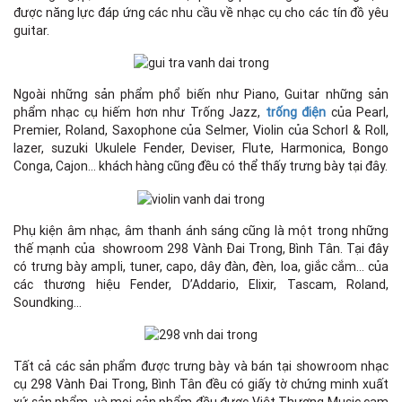
được năng lực đáp ứng các nhu cầu về nhạc cụ cho các tín đồ yêu
guitar.
Ngoài những sản phẩm phổ biến như Piano, Guitar những sản
phẩm nhạc cụ hiếm hơn như Trống Jazz,
trống điện
của Pearl,
Premier, Roland, Saxophone của Selmer, Violin của Schorl & Roll,
lazer, suzuki Ukulele Fender, Deviser, Flute, Harmonica, Bongo
Conga, Cajon… khách hàng cũng đều có thể thấy trưng bày tại đây.
Phụ kiện âm nhạc, âm thanh ánh sáng cũng là một trong những
thế mạnh của showroom 298 Vành Đai Trong, Bình Tân. Tại đây
có trưng bày ampli, tuner, capo, dây đàn, đèn, loa, giắc cắm… của
các thương hiệu Fender, D’Addario, Elixir, Tascam, Roland,
Soundking…
Tất cả các sản phẩm được trưng bày và bán tại showroom nhạc
cụ 298 Vành Đai Trong, Bình Tân đều có giấy tờ chứng minh xuất
xứ sản phẩm, và mọi sản phẩm đều được Việt Thương Music cam