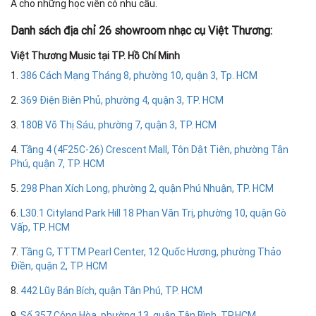
Á cho những học viên có nhu cầu.
Danh sách địa chỉ 26 showroom nhạc cụ Việt Thương:
Việt Thương Music tại TP. Hồ Chí Minh
1.
386 Cách Mạng Tháng 8, phường 10, quận 3, Tp. HCM
2.
369 Điện Biên Phủ, phường 4, quận 3, TP. HCM
3.
180B Võ Thị Sáu, phường 7, quận 3, TP. HCM
4.
Tầng 4 (4F25C-26) Crescent Mall, Tôn Dật Tiên, phường Tân
Phú, quận 7, TP. HCM
5.
298 Phan Xích Long, phường 2, quận Phú Nhuận, TP. HCM
6.
L30.1 Cityland Park Hill 18 Phan Văn Trị, phường 10, quận Gò
Vấp, TP. HCM
7.
Tầng G, TTTM Pearl Center, 12 Quốc Hương, phường Thảo
Điền, quận 2, TP. HCM
8.
442 Lũy Bán Bích, quận Tân Phú, TP. HCM
9.
Số 357 Cộng Hòa, phường 13, quận Tân Bình, TP.HCM