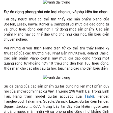
Sự đa dạng phong phú các loại nhạc cụ và phụ kiện âm nhạc
Tại đây người mua có thể tìm thấy các sản phẩm piano của
Boston, Essex, Kawai, Kohler & Campbell với mức giá dao động từ
vài chục triệu đồng đến hơn 1 tỷ đồng một sản phẩm. Các sản
phẩm Piano này có thể đáp ứng cho nhu cầu học, lẫn biểu diễn
chuyên nghiệp.
Với những ai yêu thích Piano điện tử có thể tìm thấy Piano kỹ
thuật số của các thương hiệu Nhật Bản như Kawai, Roland, Casio.
Các sản phẩm Piano digital này mức giá dao động trong một
quãng rộng từ khoảng hơn 10 triệu cho đến hơn 100 triệu đồng,
thỏa mãn cho các nhu cầu từ học tập, nâng cao cho đến biểu diễn.
Sự đa dạng của các sản phẩm guitar cũng nói lên một phần quy
mô của showroom nhạc cụ Việt Thương 298 Vành Đai Trong, Bình
Tân. Hàng trăm model guitar acoustic của
Taylor
, Fender,
Tanglewood, Takamine, Suzuki, Samick, Lazer. Guitar điện fender,
Squier, Jackson… được trưng bày tại đây vừa khiến người xem
choáng ngợp, mãn nhãn về sự phong phú cũng như khẳng định