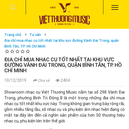
Trang chủ
Tư vấn
Địa chỉ mua nhạc cụ tốt nhất tại khu vực đường Vành Đai Trong, quận
Bình Tân, TP. Hồ Chí Minh
ĐỊA CHỈ MUA NHẠC CỤ TỐT NHẤT TẠI KHU VỰC
ĐƯỜNG VÀNH ĐAI TRONG, QUẬN BÌNH TÂN, TP. HỒ
CHÍ MINH
10/12/2019
2404
Chia sẻ
Showroom nhạc cụ Việt Thương Music nằm tại số 298 Vành Đai
Trong, phường Bình Trị Đông B là một trong những địa chỉ mua
nhạc cụ tốt nhất khu vực này. Trong không gian trưng bày rộng rãi,
gồm nhiều tầng lầu, số nhạc cụ và phụ kiện âm nhạc hiện đang có
mặt tại đây lên đến cả nghìn sản phẩm của hơn 50 thương hiệu
nhạc cụ, phụ kiện lớn trên thế giới.