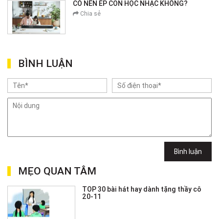
CÓ NÊN ÉP CON HỌC NHẠC KHÔNG?
Chia sẻ
BÌNH LUẬN
Bình luận
MẸO QUAN TÂM
TOP 30 bài hát hay dành tặng thầy cô
20-11