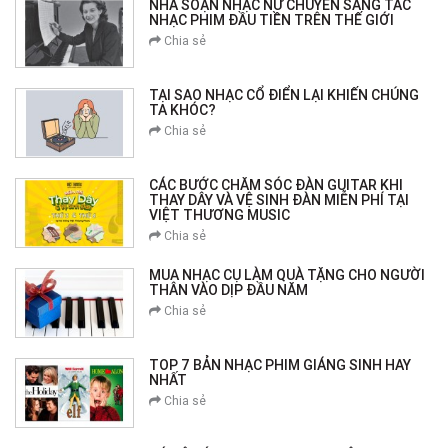
NHÀ SOẠN NHẠC NỮ CHUYÊN SÁNG TÁC
NHẠC PHIM ĐẦU TIỀN TRÊN THẾ GIỚI
Chia sẻ
TẠI SAO NHẠC CỔ ĐIỂN LẠI KHIẾN CHÚNG
TA KHÓC?
Chia sẻ
CÁC BƯỚC CHĂM SÓC ĐÀN GUITAR KHI
THAY DÂY VÀ VỆ SINH ĐÀN MIỄN PHÍ TẠI
VIỆT THƯƠNG MUSIC
Chia sẻ
MUA NHẠC CỤ LÀM QUÀ TẶNG CHO NGƯỜI
THÂN VÀO DỊP ĐẦU NĂM
Chia sẻ
TOP 7 BẢN NHẠC PHIM GIÁNG SINH HAY
NHẤT
Chia sẻ