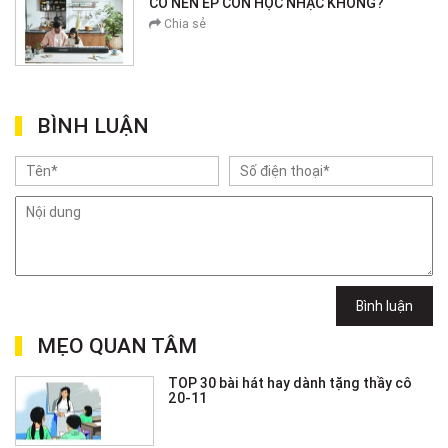
CÓ NÊN ÉP CON HỌC NHẠC KHÔNG?
Chia sẻ
BÌNH LUẬN
Bình luận
MẸO QUAN TÂM
TOP 30 bài hát hay dành tặng thầy cô
20-11