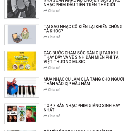
NHÀ SOẠN NHẠC NỮ CHUYÊN SÁNG TÁC
NHẠC PHIM ĐẦU TIỀN TRÊN THẾ GIỚI
Chia sẻ
TẠI SAO NHẠC CỔ ĐIỂN LẠI KHIẾN CHÚNG
TA KHÓC?
Chia sẻ
CÁC BƯỚC CHĂM SÓC ĐÀN GUITAR KHI
THAY DÂY VÀ VỆ SINH ĐÀN MIỄN PHÍ TẠI
VIỆT THƯƠNG MUSIC
Chia sẻ
MUA NHẠC CỤ LÀM QUÀ TẶNG CHO NGƯỜI
THÂN VÀO DỊP ĐẦU NĂM
Chia sẻ
TOP 7 BẢN NHẠC PHIM GIÁNG SINH HAY
NHẤT
Chia sẻ