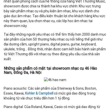
nhất quán phong cách của hệ thống cửa hàng Việt Thương Music,
showroom được chia ra thành hai khu vực chính: Khu vực trưng
bày sản phẩm nhạc cụ và phụ kiện âm nhạc, khu vực dành cho
giáo dục âm nhạc. Tạo điều kiện thuận lợi cho khách hàng khu vực
này tham quan, lựa chọn nhạc cụ, các lớp học âm nhạc tại
showroom này.
Tại đây những người yêu nhạc có thể tìm thấy hơn 2000 danh mục
sản phẩm của hơn 50 thương hiệu nhạc cụ nổi tiếng thế giới như
đại dương cầm, upright piano, digital piano, guitar, keyboard,
ukulele, trống… Đồng thời, nhận được cam kết bảo hành sản phẩm
từ Việt Thương đối với nhạc cụ theo đúng yêu cầu của nhà sản
xuất.
Những sản phẩm có mặt tại showroom nhạc cụ 46 Hào
Nam, Đống Đa, Hà Nội
Piano acoustic: Các sản phẩm của Steinway & Sons, Boston,
Essex, Kawai,
Kohler & Campbell
có mức giá dao động trong
khoảng từ vài chục triệu đến hơn 1 tỷ đồng.
Piano digital: Của Roland, Kawai, Casio có mức giá dao động từ