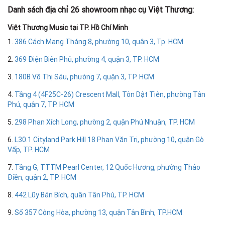
Danh sách địa chỉ 26 showroom nhạc cụ Việt Thương:
Việt Thương Music tại TP. Hồ Chí Minh
1.
386 Cách Mạng Tháng 8, phường 10, quận 3, Tp. HCM
2.
369 Điện Biên Phủ, phường 4, quận 3, TP. HCM
3.
180B Võ Thị Sáu, phường 7, quận 3, TP. HCM
4.
Tầng 4 (4F25C-26) Crescent Mall, Tôn Dật Tiên, phường Tân
Phú, quận 7, TP. HCM
5.
298 Phan Xích Long, phường 2, quận Phú Nhuận, TP. HCM
6.
L30.1 Cityland Park Hill 18 Phan Văn Trị, phường 10, quận Gò
Vấp, TP. HCM
7.
Tầng G, TTTM Pearl Center, 12 Quốc Hương, phường Thảo
Điền, quận 2, TP. HCM
8.
442 Lũy Bán Bích, quận Tân Phú, TP. HCM
9.
Số 357 Cộng Hòa, phường 13, quận Tân Bình, TP.HCM