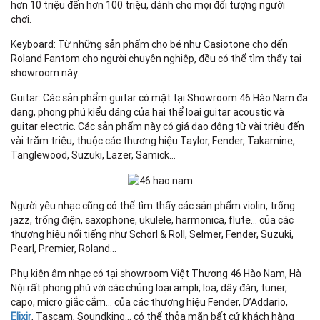
hơn 10 triệu đến hơn 100 triệu, dành cho mọi đối tượng người
chơi.
Keyboard: Từ những sản phẩm cho bé như Casiotone cho đến
Roland Fantom cho người chuyên nghiệp, đều có thể tìm thấy tại
showroom này.
Guitar: Các sản phẩm guitar có mặt tại Showroom 46 Hào Nam đa
dạng, phong phú kiểu dáng của hai thể loại guitar acoustic và
guitar electric. Các sản phẩm này có giá dao động từ vài triệu đến
vài trăm triệu, thuộc các thương hiệu Taylor, Fender, Takamine,
Tanglewood, Suzuki, Lazer, Samick…
Người yêu nhạc cũng có thể tìm thấy các sản phẩm violin, trống
jazz, trống điện, saxophone, ukulele, harmonica, flute… của các
thương hiệu nổi tiếng như Schorl & Roll, Selmer, Fender, Suzuki,
Pearl, Premier, Roland…
Phụ kiện âm nhạc có tại showroom Việt Thương 46 Hào Nam, Hà
Nội rất phong phú với các chủng loại ampli, loa, dây đàn, tuner,
capo, micro giắc cắm… của các thương hiệu Fender, D’Addario,
Elixir
, Tascam, Soundking… có thể thỏa mãn bất cứ khách hàng