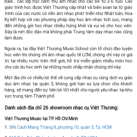
bale… các lớp học cảm thụ âm nhạc cho các bé từ 3-6 tuổi. Các
giáo trình học được Việt Thương cập nhật và biên soạn lại từ giáo
trình của các nước có nền âm nhạc phát triển như Nhật bản, Hoa
Kỳ kết hợp với các phương pháp dạy học âm nhạc tích cực, mang
đến những giờ học nhạc nhiều hứng khởi và vui vẻ cho học viên.
Đây là nét độc đáo mà không phải Trung tâm dạy nhạc nào cũng
làm được.
Ngoài ra, tại đây Việt Thương Music School còn tổ chức đào luyện
học viên thi chứng chỉ âm nhạc quốc tế LCM, chứng chỉ này có giá
trị tại nhiều nước trên thế giới, hỗ trợ miễn giảm nhiều môn học
cho các du học sinh tại những nước chấp nhận chứng chỉ này.
Một địa chỉ có nhiều lợi thế về cung cấp nhạc cụ cùng dịch vụ giáo
dục âm nhạc tại quận 3, không giới hạn sự lựa chọn cho khách
hàng, sẽ mang đến sự tiện lợi tốt nhất cho người yêu nhạc tại khu
vực trung tâm Thành phố.
Danh sách địa chỉ 26 showroom nhạc cụ Việt Thương:
Việt Thương Music tại TP. Hồ Chí Minh
1.
386 Cách Mạng Tháng 8, phường 10, quận 3, Tp. HCM