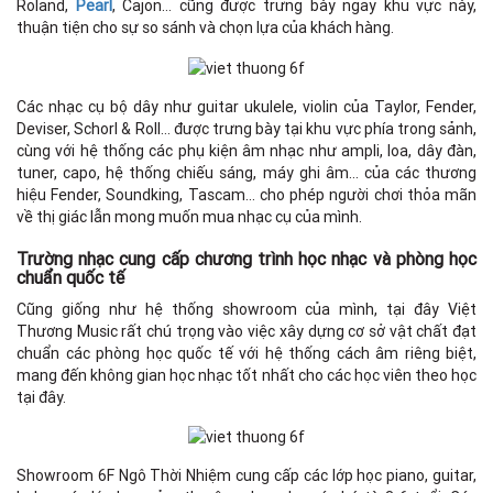
Roland,
Pearl
, Cajon… cũng được trưng bày ngay khu vực này,
thuận tiện cho sự so sánh và chọn lựa của khách hàng.
Các nhạc cụ bộ dây như guitar ukulele, violin của Taylor, Fender,
Deviser, Schorl & Roll… được trưng bày tại khu vực phía trong sảnh,
cùng với hệ thống các phụ kiện âm nhạc như ampli, loa, dây đàn,
tuner, capo, hệ thống chiếu sáng, máy ghi âm… của các thương
hiệu Fender, Soundking, Tascam… cho phép người chơi thỏa mãn
về thị giác lẫn mong muốn mua nhạc cụ của mình.
Trường nhạc cung cấp chương trình học nhạc và phòng học
chuẩn quốc tế
Cũng giống như hệ thống showroom của mình, tại đây Việt
Thương Music rất chú trọng vào việc xây dựng cơ sở vật chất đạt
chuẩn các phòng học quốc tế với hệ thống cách âm riêng biệt,
mang đến không gian học nhạc tốt nhất cho các học viên theo học
tại đây.
Showroom 6F Ngô Thời Nhiệm cung cấp các lớp học piano, guitar,