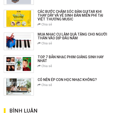
CÁC BƯỚC CHĂM SÓC ĐÀN GUITAR KHI
THAY DÂY VÀ VỆ SINH ĐÀN MIỄN PHÍ TẠI
VIỆT THƯƠNG MUSIC
Chia sẻ
MUA NHẠC CỤ LÀM QUÀ TẶNG CHO NGƯỜI
THÂN VÀO DỊP ĐẦU NĂM
Chia sẻ
TOP 7 BẢN NHẠC PHIM GIÁNG SINH HAY
NHẤT
Chia sẻ
CÓ NÊN ÉP CON HỌC NHẠC KHÔNG?
Chia sẻ
BÌNH LUẬN