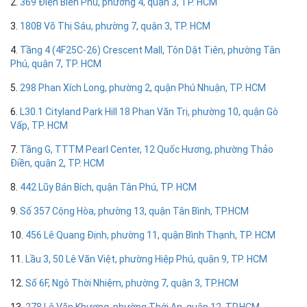
2.
369 Điện Biên Phủ, phường 4, quận 3, TP. HCM
3.
180B Võ Thị Sáu, phường 7, quận 3, TP. HCM
4.
Tầng 4 (4F25C-26) Crescent Mall, Tôn Dật Tiên, phường Tân
Phú, quận 7, TP. HCM
5.
298 Phan Xích Long, phường 2, quận Phú Nhuận, TP. HCM
6.
L30.1 Cityland Park Hill 18 Phan Văn Trị, phường 10, quận Gò
Vấp, TP. HCM
7.
Tầng G, TTTM Pearl Center, 12 Quốc Hương, phường Thảo
Điền, quận 2, TP. HCM
8.
442 Lũy Bán Bích, quận Tân Phú, TP. HCM
9.
Số 357 Cộng Hòa, phường 13, quận Tân Bình, TP.HCM
10.
456 Lê Quang Định, phường 11, quận Bình Thạnh, TP. HCM
11.
Lầu 3, 50 Lê Văn Việt, phường Hiệp Phú, quận 9, TP. HCM
12.
Số 6F, Ngô Thời Nhiệm, phường 7, quận 3, TP.HCM
13.
278 Lê Văn Khương, phường Thới An, quận 12. TP.HCM