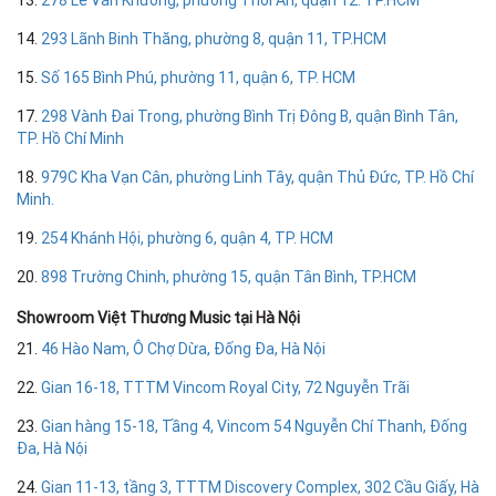
14.
293 Lãnh Binh Thăng, phường 8, quận 11, TP.HCM
15.
Số 165 Bình Phú, phường 11, quận 6, TP. HCM
17.
298 Vành Đai Trong, phường Bình Trị Đông B, quận Bình Tân,
TP. Hồ Chí Minh
18.
979C Kha Vạn Cân, phường Linh Tây, quận Thủ Đức, TP. Hồ Chí
Minh.
19.
254 Khánh Hội, phường 6, quận 4, TP. HCM
20.
898 Trường Chinh, phường 15, quận Tân Bình, TP.HCM
Showroom Việt Thương Music tại Hà Nội
21.
46 Hào Nam, Ô Chợ Dừa, Đống Đa, Hà Nội
22.
Gian 16-18, TTTM Vincom Royal City, 72 Nguyễn Trãi
23.
Gian hàng 15-18, Tầng 4, Vincom 54 Nguyễn Chí Thanh, Đống
Đa, Hà Nội
24.
Gian 11-13, tầng 3, TTTM Discovery Complex, 302 Cầu Giấy, Hà