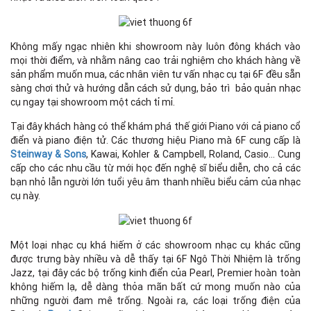
Không mấy ngạc nhiên khi showroom này luôn đông khách vào
mọi thời điểm, và nhằm nâng cao trải nghiệm cho khách hàng về
sản phẩm muốn mua, các nhân viên tư vấn nhạc cụ tại 6F đều sẵn
sàng chơi thử và hướng dẫn cách sử dụng, bảo trì bảo quản nhạc
cụ ngay tại showroom một cách tỉ mỉ.
Tại đây khách hàng có thể khám phá thế giới Piano với cả piano cổ
điển và piano điện tử. Các thương hiệu Piano mà 6F cung cấp là
Steinway & Sons
, Kawai, Kohler & Campbell, Roland, Casio… Cung
cấp cho các nhu cầu từ mới học đến nghệ sĩ biểu diễn, cho cả các
bạn nhỏ lẫn người lớn tuổi yêu âm thanh nhiều biểu cảm của nhạc
cụ này.
Một loại nhạc cụ khá hiếm ở các showroom nhạc cụ khác cũng
được trưng bày nhiều và dễ thấy tại 6F Ngô Thời Nhiệm là trống
Jazz, tại đây các bộ trống kinh điển của Pearl, Premier hoàn toàn
không hiếm lạ, dễ dàng thỏa mãn bất cứ mong muốn nào của
những người đam mê trống. Ngoài ra, các loại trống điện của