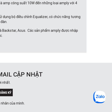
” và amp công suất 10W đến những loại amply với 4
sử dụng bộ điều chỉnh Equalizer, có chức năng tương
i đàn.
 và Backstar, Acus. Các sản phẩm amply được nhập
c.
u diễn và luyện tập của các Guitarist từ bán
MAIL CẬP NHẬT
 ampli roland tiêu biểu như: Roland Mobile Cube,
i nhất.
ĐĂNG KÝ
 thông. Ampli Fender được đánh giá đa dạng về kích
á nhân của mình.
UR, ACOUSTASONIC 15 230V EU, RUMBLE 15 V3230V