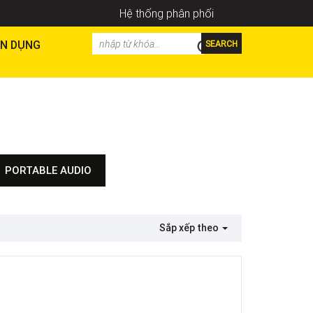
Hệ thống phân phối
N DỤNG
SEARCH
PORTABLE AUDIO
BlackStar
Ampli Roland
Ampli Fender
Sắp xếp theo
Amply EVH
Ampli Boss