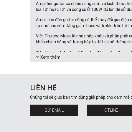
Amplifier guitar có nhiều công suất và kích thước k
loa 10” hoặc 12” và công suất 100W, đủ lớn để sử dụ
Ampli cho đàn guitar cũng có thể thay đổi giai điệ
tự như các núm tăng giảm bass và treble trên hệ thố
Việt Thương Music là nhà nhập khẩu và phân phối c
khẩu chính hãng và trưng bày tại tất cả hệ thống s
Các thương hiệu Amplifier cho đàn guitar được p
Xem thêm
Amply Roland
Là thương hiệu nổi tiếng của Nhật Bản, với các dòng
chuyên đến chuyên nghiệp
LIÊN HỆ
Roland cho ra mắt nhiều dòng sản phẩm khác nhau, d
Roland AC-33, Roland AC-40, Roland Cube-10GX, Ro
Chúng tôi sẽ giúp bạn tìm đúng giải pháp cho đam mê 
Ampli Fender
GỬI EMAIL
HOTLINE
Là thương hiệu nổi tiếng của Mỹ, với lịch sử hơn 60
thước, âm tiếng, công nghệ, công suất cùng nhiều 
Các model amplifier tiêu biểu của Fender như: 