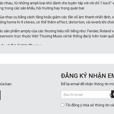
hác nhau, từ những ampli loại nhỏ dành cho luyện tập với với chỉ 1 loa 6
ng trong các sân khấu, hội trường hay trong quán bar.
u của nhạc cụ bằng cách tăng hoặc giảm các tần số âm thanh nhất định, 
ng home hi-fi stereo, có thể thêm effect, distortion, và reverb khi chơ
ác sản phẩm amply của các thương hiệu nổi tiếng như: Fender, Roland
howroom trực thuộc Việt Thương Music và hệ thống đại lý trên toàn quố
hân phối bởi Việt Thương:
 sản phẩm được thiết kế nhỏ gọn, dễ cần tay, đáp ứng đầy đủ nhu cầu biể
ĐĂNG KÝ NHẬN E
ành riêng cho guitar điện, guitar acoustic hoặc guitar bass. Các model
land Cube Street, Roland Cube-20XL Bass, Roland Cube-120XL Bass,...
của bạn.
Để lại email để nhận thông tin mớ
 năm chế tác ampli và có một mối liên hệ mật thiết với nền âm nhạc phổ
mức giá khác nhau, đáp ứng mọi nhu cầu sử dụng.
Tôi đồng ý chia sẻ thông tin c
CHAMPION 20 230V EU, CHAMPION 40 230V EU, SUPER-CHAMP X2 230V E