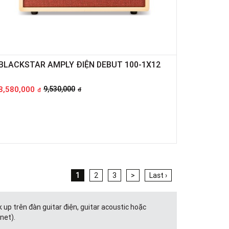
BLACKSTAR AMPLY ĐIỆN DEBUT 100-1X12
8,580,000
9,530,000
đ
đ
1
2
3
>
Last ›
k up trên đàn guitar điện, guitar acoustic hoặc
inet).