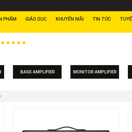
N PHẨM
GIÁO DỤC
KHUYẾN MÃI
TIN TỨC
TUYỂ
R
BASS AMPLIFIER
MONITOR AMPLIFIER