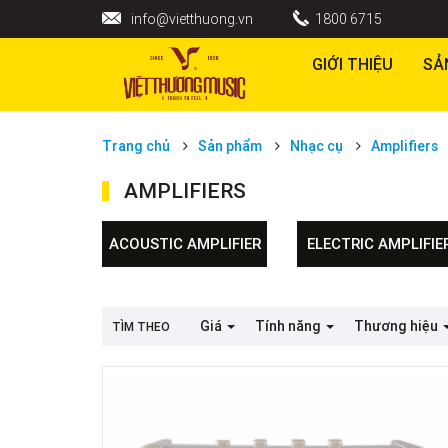
info@vietthuong.vn
1800 6715
GIỚI THIỆU
SẢ
Trang chủ
Sản phẩm
Nhạc cụ
Amplifiers
AMPLIFIERS
ACOUSTIC AMPLIFIER
ELECTRIC AMPLIFIE
Giá
Tính năng
Thương hiệu
TÌM THEO