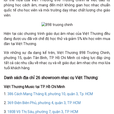
lợi thế nữa của Việt Thương 898 Trường Chinh là việc đầu tư
phòng học cách âm, mang đến một không gian học nhạc chuẩn
quốc tế cho học viên và môi trường dạy nhạc chất lượng cho giáo
viên.
Hiện tại các chương trình giáo dục âm nhạc của Việt Thương đều
đang được ưu đãi với chế độ học thử và giảm 5% khi học viên mua
đàn tại Việt Thương.
Với những sự đa dạng kể trên, Việt Thương 898 Trường Chinh,
phường 15, quận Tân Bình, TP. Hồ Chí Minh có năng lực đáp ứng
tất cả các nhu cầu về nhạc cụ và về giáo dục âm nhạc cho mọi lứa
tuổi khách hàng.
Danh sách địa chỉ 26 showroom nhạc cụ Việt Thương:
Việt Thương Music tại TP. Hồ Chí Minh
1.
386 Cách Mạng Tháng 8, phường 10, quận 3, Tp. HCM
2.
369 Điện Biên Phủ, phường 4, quận 3, TP. HCM
3.
180B Võ Thị Sáu, phường 7, quận 3, TP. HCM