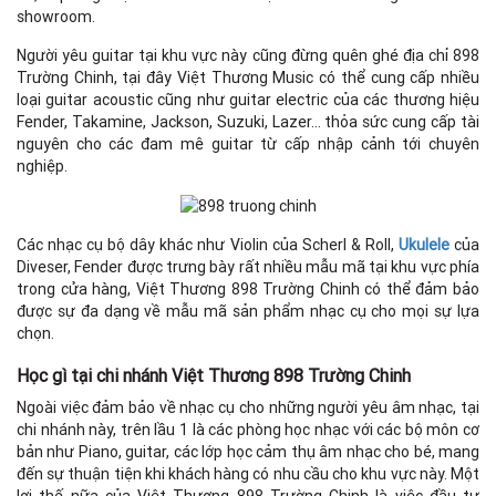
showroom.
Người yêu guitar tại khu vực này cũng đừng quên ghé địa chỉ 898
Trường Chinh, tại đây Việt Thương Music có thể cung cấp nhiều
loại guitar acoustic cũng như guitar electric của các thương hiệu
Fender, Takamine, Jackson, Suzuki, Lazer… thỏa sức cung cấp tài
nguyên cho các đam mê guitar từ cấp nhập cảnh tới chuyên
nghiệp.
Các nhạc cụ bộ dây khác như Violin của Scherl & Roll,
Ukulele
của
Diveser, Fender được trưng bày rất nhiều mẫu mã tại khu vực phía
trong cửa hàng, Việt Thương 898 Trường Chinh có thể đảm bảo
được sự đa dạng về mẫu mã sản phẩm nhạc cụ cho mọi sự lựa
chọn.
Học gì tại chi nhánh Việt Thương 898 Trường Chinh
Ngoài việc đảm bảo về nhạc cụ cho những người yêu âm nhạc, tại
chi nhánh này, trên lầu 1 là các phòng học nhạc với các bộ môn cơ
bản như Piano, guitar, các lớp học cảm thụ âm nhạc cho bé, mang
đến sự thuận tiện khi khách hàng có nhu cầu cho khu vực này. Một