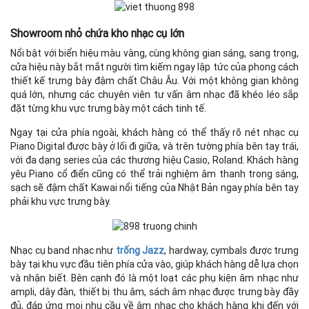
Showroom nhỏ chứa kho nhạc cụ lớn
Nổi bật với biển hiệu màu vàng, cùng không gian sáng, sang trọng,
cửa hiệu này bắt mắt người tìm kiếm ngay lập tức của phong cách
thiết kế trưng bày đậm chất Châu Âu. Với một không gian không
quá lớn, nhưng các chuyên viên tư vấn âm nhạc đã khéo léo sắp
đặt từng khu vực trưng bày một cách tinh tế.
Ngay tại cửa phía ngoài, khách hàng có thể thấy rõ nét nhạc cụ
Piano Digital được bày ở lối đi giữa, và trên tường phía bên tay trái,
với đa dạng series của các thương hiệu Casio, Roland. Khách hàng
yêu Piano cổ điển cũng có thể trải nghiệm âm thanh trong sáng,
sạch sẽ đậm chất Kawai nổi tiếng của Nhật Bản ngay phía bên tay
phải khu vực trưng bày.
Nhạc cụ band nhạc như
trống Jazz
, hardway, cymbals được trưng
bày tại khu vực đầu tiên phía cửa vào, giúp khách hàng dễ lựa chọn
và nhận biết. Bên cạnh đó là một loạt các phụ kiện âm nhạc như
ampli, dây đàn, thiết bị thu âm, sách âm nhạc được trưng bày đầy
đủ, đáp ứng mọi nhu cầu về âm nhạc cho khách hàng khi đến với