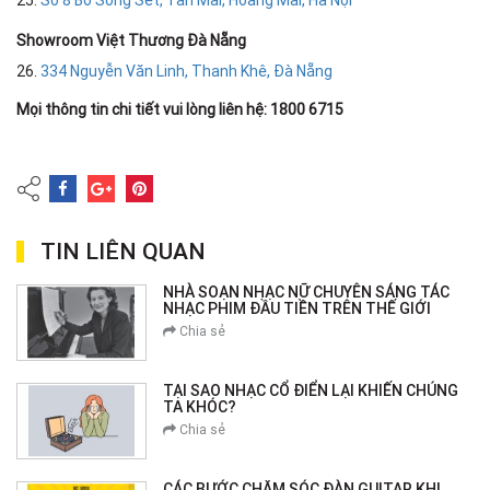
Showroom Việt Thương Đà Nẵng
26.
334 Nguyễn Văn Linh, Thanh Khê, Đà Nẵng
Mọi thông tin chi tiết vui lòng liên hệ: 1800 6715
TIN LIÊN QUAN
NHÀ SOẠN NHẠC NỮ CHUYÊN SÁNG TÁC
NHẠC PHIM ĐẦU TIỀN TRÊN THẾ GIỚI
Chia sẻ
TẠI SAO NHẠC CỔ ĐIỂN LẠI KHIẾN CHÚNG
TA KHÓC?
Chia sẻ
CÁC BƯỚC CHĂM SÓC ĐÀN GUITAR KHI