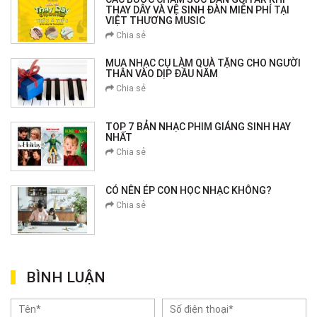
THAY DÂY VÀ VỆ SINH ĐÀN MIỄN PHÍ TẠI
VIỆT THƯƠNG MUSIC
Chia sẻ
MUA NHẠC CỤ LÀM QUÀ TẶNG CHO NGƯỜI
THÂN VÀO DỊP ĐẦU NĂM
Chia sẻ
TOP 7 BẢN NHẠC PHIM GIÁNG SINH HAY
NHẤT
Chia sẻ
CÓ NÊN ÉP CON HỌC NHẠC KHÔNG?
Chia sẻ
BÌNH LUẬN