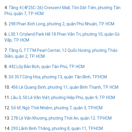
4.
Tầng 4 (4F25C-26) Crescent Mall, Tôn Dật Tiên, phường Tân
Phú, quận 7, TP. HCM
5.
298 Phan Xích Long, phường 2, quận Phú Nhuận, TP. HCM
6.
L30.1 Cityland Park Hill 18 Phan Văn Trị, phường 10, quận Gò
Vấp, TP. HCM
7.
Tầng G, TTTM Pearl Center, 12 Quốc Hương, phường Thảo
Điền, quận 2, TP. HCM
8.
442 Lũy Bán Bích, quận Tân Phú, TP. HCM
9.
Số 357 Cộng Hòa, phường 13, quận Tân Bình, TP.HCM
10.
456 Lê Quang Định, phường 11, quận Bình Thạnh, TP. HCM
11.
Lầu 3, 50 Lê Văn Việt, phường Hiệp Phú, quận 9, TP. HCM
12.
Số 6F, Ngô Thời Nhiệm, phường 7, quận 3, TP.HCM
13.
278 Lê Văn Khương, phường Thới An, quận 12. TP.HCM
14.
293 Lãnh Binh Thăng, phường 8, quận 11, TP.HCM