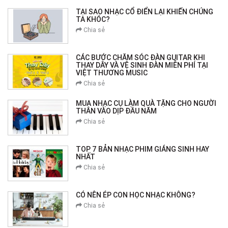
TẠI SAO NHẠC CỔ ĐIỂN LẠI KHIẾN CHÚNG
TA KHÓC?
Chia sẻ
CÁC BƯỚC CHĂM SÓC ĐÀN GUITAR KHI
THAY DÂY VÀ VỆ SINH ĐÀN MIỄN PHÍ TẠI
VIỆT THƯƠNG MUSIC
Chia sẻ
MUA NHẠC CỤ LÀM QUÀ TẶNG CHO NGƯỜI
THÂN VÀO DỊP ĐẦU NĂM
Chia sẻ
TOP 7 BẢN NHẠC PHIM GIÁNG SINH HAY
NHẤT
Chia sẻ
CÓ NÊN ÉP CON HỌC NHẠC KHÔNG?
Chia sẻ