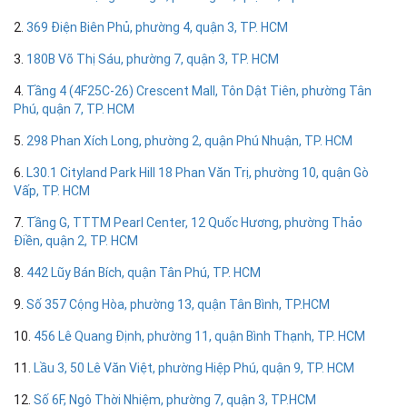
2.
369 Điện Biên Phủ, phường 4, quận 3, TP. HCM
3.
180B Võ Thị Sáu, phường 7, quận 3, TP. HCM
4.
Tầng 4 (4F25C-26) Crescent Mall, Tôn Dật Tiên, phường Tân
Phú, quận 7, TP. HCM
5.
298 Phan Xích Long, phường 2, quận Phú Nhuận, TP. HCM
6.
L30.1 Cityland Park Hill 18 Phan Văn Trị, phường 10, quận Gò
Vấp, TP. HCM
7.
Tầng G, TTTM Pearl Center, 12 Quốc Hương, phường Thảo
Điền, quận 2, TP. HCM
8.
442 Lũy Bán Bích, quận Tân Phú, TP. HCM
9.
Số 357 Cộng Hòa, phường 13, quận Tân Bình, TP.HCM
10.
456 Lê Quang Định, phường 11, quận Bình Thạnh, TP. HCM
11.
Lầu 3, 50 Lê Văn Việt, phường Hiệp Phú, quận 9, TP. HCM
12.
Số 6F, Ngô Thời Nhiệm, phường 7, quận 3, TP.HCM