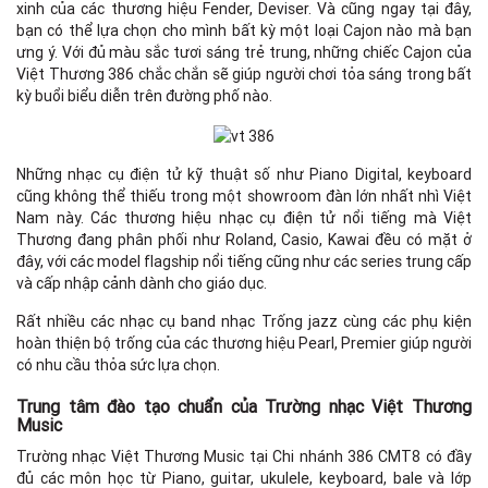
xinh của các thương hiệu Fender, Deviser. Và cũng ngay tại đây,
bạn có thể lựa chọn cho mình bất kỳ một loại Cajon nào mà bạn
ưng ý. Với đủ màu sắc tươi sáng trẻ trung, những chiếc Cajon của
Việt Thương 386 chắc chắn sẽ giúp người chơi tỏa sáng trong bất
kỳ buổi biểu diễn trên đường phố nào.
Những nhạc cụ điện tử kỹ thuật số như Piano Digital, keyboard
cũng không thể thiếu trong một showroom đàn lớn nhất nhì Việt
Nam này. Các thương hiệu nhạc cụ điện tử nổi tiếng mà Việt
Thương đang phân phối như Roland, Casio, Kawai đều có mặt ở
đây, với các model flagship nổi tiếng cũng như các series trung cấp
và cấp nhập cảnh dành cho giáo dục.
Rất nhiều các nhạc cụ band nhạc Trống jazz cùng các phụ kiện
hoàn thiện bộ trống của các thương hiệu Pearl, Premier giúp người
có nhu cầu thỏa sức lựa chọn.
Trung tâm đào tạo chuẩn của Trường nhạc Việt Thương
Music
Trường nhạc Việt Thương Music tại Chi nhánh 386 CMT8 có đầy
đủ các môn học từ Piano, guitar, ukulele, keyboard, bale và lớp