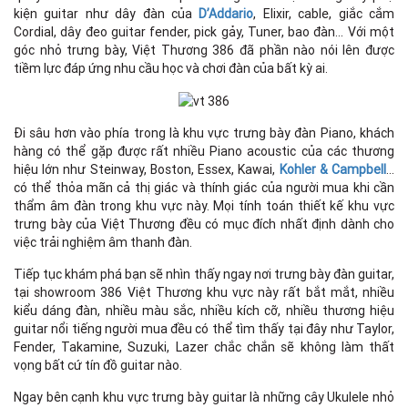
kiện guitar như dây đàn của
D’Addario
, Elixir, cable, giắc cắm
Cordial, dây đeo guitar fender, pick gảy, Tuner, bao đàn… Với một
góc nhỏ trưng bày, Việt Thương 386 đã phần nào nói lên được
tiềm lực đáp ứng nhu cầu học và chơi đàn của bất kỳ ai.
Đi sâu hơn vào phía trong là khu vực trưng bày đàn Piano, khách
hàng có thể gặp được rất nhiều Piano acoustic của các thương
hiệu lớn như Steinway, Boston, Essex, Kawai,
Kohler & Campbell
…
có thể thỏa mãn cả thị giác và thính giác của người mua khi cần
thẩm âm đàn trong khu vực này. Mọi tính toán thiết kế khu vực
trưng bày của Việt Thương đều có mục đích nhất định dành cho
việc trải nghiệm âm thanh đàn.
Tiếp tục khám phá bạn sẽ nhìn thấy ngay nơi trưng bày đàn guitar,
tại showroom 386 Việt Thương khu vực này rất bắt mắt, nhiều
kiểu dáng đàn, nhiều màu sắc, nhiều kích cỡ, nhiều thương hiệu
guitar nổi tiếng người mua đều có thể tìm thấy tại đây như Taylor,
Fender, Takamine, Suzuki, Lazer chắc chắn sẽ không làm thất
vọng bất cứ tín đồ guitar nào.
Ngay bên cạnh khu vực trưng bày guitar là những cây Ukulele nhỏ