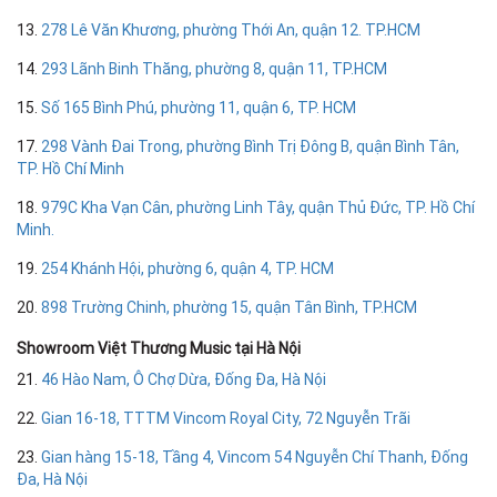
13.
278 Lê Văn Khương, phường Thới An, quận 12. TP.HCM
14.
293 Lãnh Binh Thăng, phường 8, quận 11, TP.HCM
15.
Số 165 Bình Phú, phường 11, quận 6, TP. HCM
17.
298 Vành Đai Trong, phường Bình Trị Đông B, quận Bình Tân,
TP. Hồ Chí Minh
18.
979C Kha Vạn Cân, phường Linh Tây, quận Thủ Đức, TP. Hồ Chí
Minh.
19.
254 Khánh Hội, phường 6, quận 4, TP. HCM
20.
898 Trường Chinh, phường 15, quận Tân Bình, TP.HCM
Showroom Việt Thương Music tại Hà Nội
21.
46 Hào Nam, Ô Chợ Dừa, Đống Đa, Hà Nội
22.
Gian 16-18, TTTM Vincom Royal City, 72 Nguyễn Trãi
23.
Gian hàng 15-18, Tầng 4, Vincom 54 Nguyễn Chí Thanh, Đống
Đa, Hà Nội