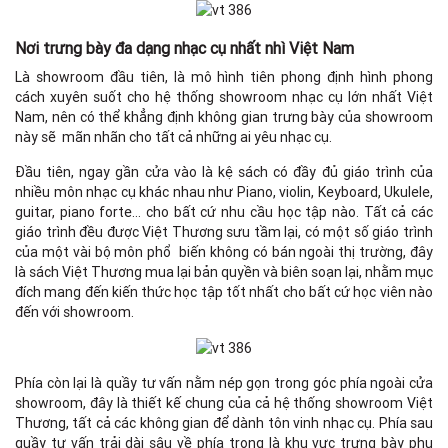
Nơi trưng bày đa dạng nhạc cụ nhất nhì Việt Nam
Là showroom đầu tiên, là mô hình tiên phong định hình phong
cách xuyên suốt cho hệ thống showroom nhạc cụ lớn nhất Việt
Nam, nên có thể khẳng định không gian trưng bày của showroom
này sẽ mãn nhãn cho tất cả những ai yêu nhạc cụ.
Đầu tiên, ngay gần cửa vào là kệ sách có đầy đủ giáo trình của
nhiều môn nhạc cụ khác nhau như Piano, violin, Keyboard, Ukulele,
guitar, piano forte… cho bất cứ nhu cầu học tập nào. Tất cả các
giáo trình đều được Việt Thương sưu tầm lại, có một số giáo trình
của một vài bộ môn phổ biến không có bán ngoài thị trường, đây
là sách Việt Thương mua lại bản quyền và biên soạn lại, nhằm mục
đích mang đến kiến thức học tập tốt nhất cho bất cứ học viên nào
đến với showroom.
Phía còn lại là quầy tư vấn nằm nép gọn trong góc phía ngoài cửa
showroom, đây là thiết kế chung của cả hệ thống showroom Việt
Thương, tất cả các không gian để dành tôn vinh nhạc cụ. Phía sau
quầy tư vấn trải dài sâu về phía trong là khu vực trưng bày phụ