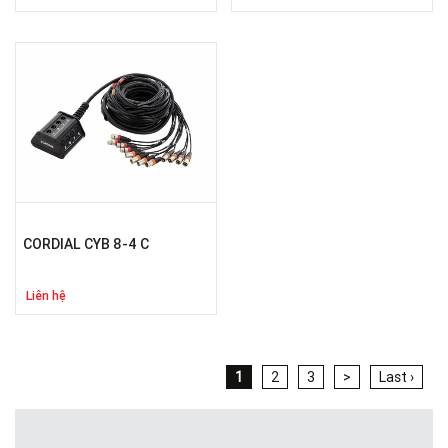
CORDIAL CYB 8-4 C
Liên hệ
1
2
3
>
Last ›