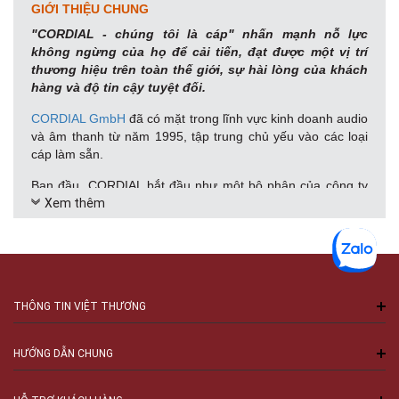
GIỚI THIỆU CHUNG
"CORDIAL - chúng tôi là cáp" nhấn mạnh nỗ lực
không ngừng của họ để cải tiến, đạt được một vị trí
thương hiệu trên toàn thế giới, sự hài lòng của khách
hàng và độ tin cậy tuyệt đối.
CORDIAL GmbH
đã có mặt trong lĩnh vực kinh doanh audio
và âm thanh từ năm 1995, tập trung chủ yếu vào các loại
cáp làm sẵn.
Ban đầu, CORDIAL bắt đầu như một bộ phận của công ty
Xem thêm
mẹ cũ của mình, Adam GmbH & Co. Năm 2011, CORDIAL
đã ra mắt một bản sắc doanh nghiệp hoàn toàn mới để
nâng cao sự nhận diện của công ty trên thị trường toàn
cầu.
Cordial cung cấp một loạt sản phẩm tiêu chuẩn bao gồm
nhiều cải tiến sản phẩm được tổ chức thành ba loại
THÔNG TIN VIỆT THƯƠNG
(""intro", "peak" và "encore") để khách hàng có thể dễ dàng
sắp xếp trước và tìm sản phẩm đặc biệt phù hợp với nhu
HƯỚNG DẪN CHUNG
cầu của họ.
CORDIAL luôn tuân thủ nghiêm ngặt ba nguyên tắc hướng