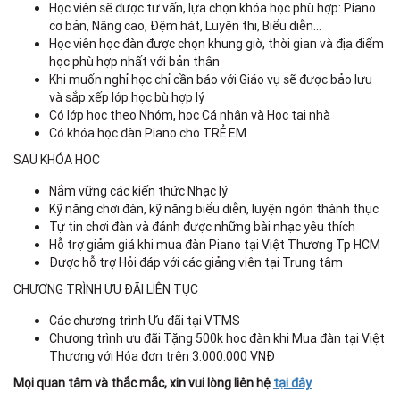
Học viên sẽ được tư vấn, lựa chọn khóa học phù hợp: Piano
cơ bản, Nâng cao, Đệm hát, Luyện thi, Biểu diễn…
Học viên học đàn được chọn khung giờ, thời gian và địa điểm
học phù hợp nhất với bản thân
Khi muốn nghỉ học chỉ cần báo với Giáo vụ sẽ được bảo lưu
và sắp xếp lớp học bù hợp lý
Có lớp học theo Nhóm, học Cá nhân và Học tại nhà
Có khóa học đàn Piano cho TRẺ EM
SAU KHÓA HỌC
Nắm vững các kiến thức Nhạc lý
Kỹ năng chơi đàn, kỹ năng biểu diễn, luyện ngón thành thục
Tự tin chơi đàn và đánh được những bài nhạc yêu thích
Hỗ trợ giảm giá khi mua đàn Piano tại Việt Thương Tp HCM
Được hỗ trợ Hỏi đáp với các giảng viên tại Trung tâm
CHƯƠNG TRÌNH ƯU ĐÃI LIÊN TỤC
Các chương trình Ưu đãi tại VTMS
Chương trình ưu đãi Tặng 500k học đàn khi Mua đàn tại Việt
Thương với Hóa đơn trên 3.000.000 VNĐ
Mọi quan tâm và thắc mắc, xin vui lòng liên hệ
tại đây