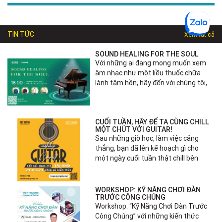
TIN TỨC
Xem tất cả
SOUND HEALING FOR THE SOUL
Với những ai đang mong muốn xem
âm nhạc như một liều thuốc chữa
lành tâm hồn, hãy đến với chúng tôi,
CUỐI TUẦN, HÃY ĐỂ TA CÙNG CHILL
MỘT CHÚT VỚI GUITAR!
Sau những giờ học, làm việc căng
thẳng, bạn đã lên kế hoạch gì cho
một ngày cuối tuần thật chill bên
WORKSHOP: KỸ NĂNG CHƠI ĐÀN
TRƯỚC CÔNG CHÚNG
Workshop: “Kỹ Năng Chơi Đàn Trước
Công Chúng” với những kiến thức