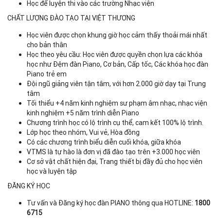
Học để luyện thi vào các trường Nhạc viện
CHẤT LƯỢNG ĐÀO TẠO TẠI VIỆT THƯƠNG
Học viên được chọn khung giờ học cảm thấy thoải mái nhất
cho bản thân
Học theo yêu cầu: Học viên được quyền chọn lựa các khóa
học như Đệm đàn Piano, Cơ bản, Cấp tốc, Các khóa học đàn
Piano trẻ em
Đội ngũ giảng viên tận tâm, với hơn 2.000 giờ dạy tại Trung
tâm
Tối thiểu +4 năm kinh nghiệm sư phạm âm nhạc, nhạc viện
kinh nghiệm +5 năm trình diễn Piano
Chương trình học có lộ trình cụ thể, cam kết 100% lộ trình.
Lớp học theo nhóm, Vui vẻ, Hòa đồng
Có các chương trình biểu diễn cuối khóa, giữa khóa
VTMS là tự hào là đơn vị đã đào tạo trên +3.000 học viên
Cơ sở vật chất hiện đại, Trang thiết bị đầy đủ cho học viên
học và luyện tập
ĐĂNG KÝ HỌC
Tư vấn và Đăng ký học đàn PIANO thông qua HOTLINE:
1800
6715