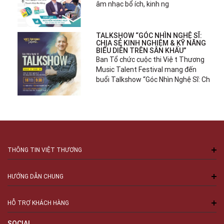
âm nhạc bổ ích, kinh ng
TALKSHOW “GÓC NHÌN NGHỆ SĨ:
CHIA SẺ KINH NGHIỆM & KỸ NĂNG
BIỂU DIỄN TRÊN SÂN KHẤU”
Ban Tổ chức cuộc thi Việt Thương
Music Talent Festival mang đến
buổi Talkshow “Góc Nhìn Nghệ Sĩ: Ch
THÔNG TIN VIỆT THƯƠNG
HƯỚNG DẪN CHUNG
HỖ TRỢ KHÁCH HÀNG
SOCIAL