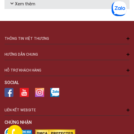
giá trị của thiết bị để mua những loại dây dẫn (dây loa và
Xem thêm
dây tín hiệu) có mức giá và chất lượng phù hợp với thiết bị
trong bộ dàn.
Sử dụng phụ kiện âm thanh chất lượng cao sẽ làm
tăng hiệu quả
Dây dẫn (dây loa và dây tín hiệu) là thành phần quan trọng
THÔNG TIN VIỆT THƯƠNG
để phát huy tối đa giá trị dàn âm thanh. Hầu hết các bộ dàn
âm thanh hiện nay trên thị trường không có những phụ kiện
HƯỚNG DẪN CHUNG
đi kèm, đòi hỏi những người chơi âm thanh hay lắp đặt thiết
bị âm thanh cần phải tự mua thêm. Tuy nhiên chi phí bỏ ra
tùy thuộc vào bộ dàn hay công suất hoạt động đề chọn ra
HỖ TRỢ KHÁCH HÀNG
các phụ kiện âm thanh phù hợp.
SOCIAL
Với những dàn âm thanh làm show hay chơi các sự kiện,
cho thuê khách hàng, việc trang bị các phụ kiện thiết bị âm
thanh là cực kì cần thiết và quan trọng để cho bộ dàn âm
thanh của bạn có thể phát huy tối đa các giá trị mong
muốn, mà còn giúp bạn phục vụ khách hàng tốt hơn. Việt
LIÊN KẾT WEBSITE
Thương luôn mang đến cho quý khách hàng một số lựa
chọn phụ kiện âm thanh chất lượng nhất với nhiều thương
CHỨNG NHẬN
hiệu.