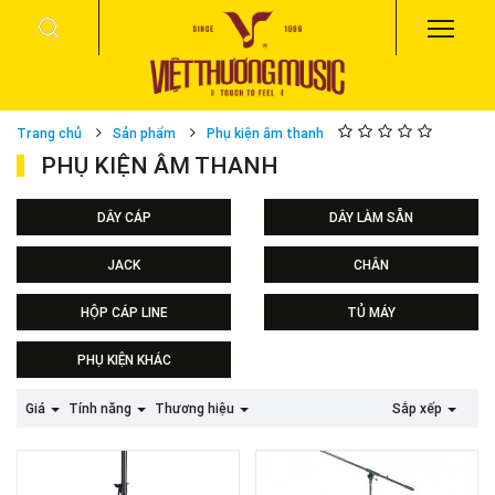
Trang chủ
Sản phẩm
Phụ kiện âm thanh
PHỤ KIỆN ÂM THANH
DÂY CÁP
DÂY LÀM SẴN
Dây loa
JACK
CHÂN
Dây tín hiệu
Jack 6 ly
Chân đèn sân khấu
HỘP CÁP LINE
TỦ MÁY
Jack canon
Chân loa
Jack speakon
Chân micro
PHỤ KIỆN KHÁC
Jack khác
Chân khác
Roland Digital Snake
Giá
Tính năng
Thương hiệu
Sắp xếp