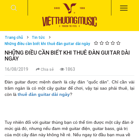
Trang chủ
Tin tức
Những điều cần biết khi thuê đàn guitar dài ngày
NHỮNG ĐIỀU CẦN BIẾT KHI THUÊ ĐÀN GUITAR DÀI
NGÀY
16/08/2019
1863
Chia sẻ
Đàn guitar được mệnh danh là cây đàn “quốc dân”. Chỉ cần vài
trăm ngàn là có một cây guitar để chơi, vậy tại sao phải thuê, lại
còn là
thuê đàn guitar dài ngày
?
Tuy nhiên đối với guitar thùng bạn có thể tìm được một cây đàn ở
mức giá đó, nhưng nếu đam mê guitar điện, guitar bass, giá trị
của một cây đàn này không hề rẻ. Nếu ngay từ đầu bạn mua về