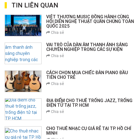
TIN LIÊN QUAN
VIỆT THƯƠNG MUSIC ĐỒNG HÀNH CÙNG
HỘI DIỄN NGHỆ THUẬT QUẦN CHÚNG TOÀN
QUỐC 2025
Chia sẻ
VAI TRÒ CỦA DÀN ÂM THANH ÁNH SÁNG
CHUYÊN NGHIỆP TRONG CÁC SỰ KIỆN
Chia sẻ
CÁCH CHỌN MUA CHIẾC ĐÀN PIANO ĐẦU
TIÊN CHO TRẺ
Chia sẻ
ĐỊA ĐIỂM CHO THUÊ TRỐNG JAZZ, TRỐNG
ĐIỆN TỬ TẠI TP. HCM
Chia sẻ
CHO THUÊ NHẠC CỤ GIÁ RẺ TẠI TP. HỒ CHÍ
MINH