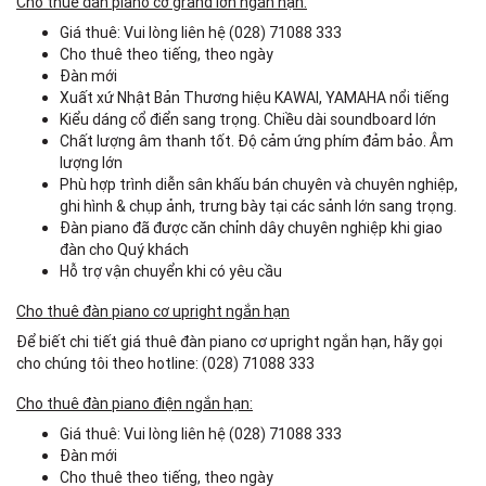
Cho thuê đàn piano cơ grand lớn ngắn hạn:
Giá thuê: Vui lòng liên hệ (028) 71088 333
Cho thuê theo tiếng, theo ngày
Đàn mới
Xuất xứ Nhật Bản Thương hiệu KAWAI, YAMAHA nổi tiếng
Kiểu dáng cổ điển sang trọng. Chiều dài soundboard lớn
Chất lượng âm thanh tốt. Độ cảm ứng phím đảm bảo. Âm
lượng lớn
Phù hợp trình diễn sân khấu bán chuyên và chuyên nghiệp,
ghi hình & chụp ảnh, trưng bày tại các sảnh lớn sang trọng.
Đàn piano đã được căn chỉnh dây chuyên nghiệp khi giao
đàn cho Quý khách
Hỗ trợ vận chuyển khi có yêu cầu
Cho thuê đàn piano cơ upright ngắn hạn
Để biết chi tiết giá thuê đàn piano cơ upright ngắn hạn, hãy gọi
cho chúng tôi theo hotline: (028) 71088 333
Cho thuê đàn piano điện ngắn hạn:
Giá thuê: Vui lòng liên hệ (028) 71088 333
Đàn mới
Cho thuê theo tiếng, theo ngày