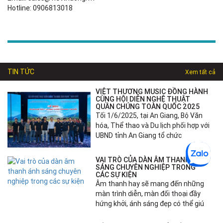
Hotline: 0906813018
TIN TỨC
Xem tất cả
VIỆT THƯƠNG MUSIC ĐỒNG HÀNH
CÙNG HỘI DIỄN NGHỆ THUẬT
QUẦN CHÚNG TOÀN QUỐC 2025
Tối 1/6/2025, tại An Giang, Bộ Văn
hóa, Thể thao và Du lịch phối hợp với
UBND tỉnh An Giang tổ chức
VAI TRÒ CỦA DÀN ÂM THANH ÁNH
SÁNG CHUYÊN NGHIỆP TRONG
CÁC SỰ KIỆN
Âm thanh hay sẽ mang đến những
màn trình diễn, màn đối thoại đầy
hứng khởi, ánh sáng đẹp có thể giú