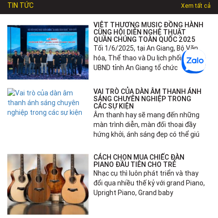
TIN TỨC
Xem tất cả
VIỆT THƯƠNG MUSIC ĐỒNG HÀNH
CÙNG HỘI DIỄN NGHỆ THUẬT
QUẦN CHÚNG TOÀN QUỐC 2025
Tối 1/6/2025, tại An Giang, Bộ Văn
hóa, Thể thao và Du lịch phối hợp với
UBND tỉnh An Giang tổ chức
VAI TRÒ CỦA DÀN ÂM THANH ÁNH
SÁNG CHUYÊN NGHIỆP TRONG
CÁC SỰ KIỆN
Âm thanh hay sẽ mang đến những
màn trình diễn, màn đối thoại đầy
hứng khởi, ánh sáng đẹp có thể giú
CÁCH CHỌN MUA CHIẾC ĐÀN
PIANO ĐẦU TIÊN CHO TRẺ
Nhạc cụ thì luôn phát triển và thay
đổi qua nhiều thế kỷ với grand Piano,
Upright Piano, Grand baby