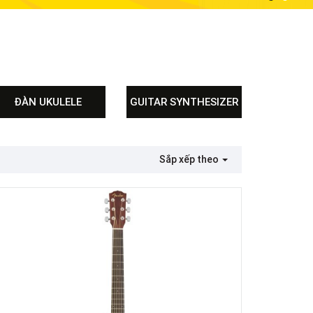
ĐÀN UKULELE
GUITAR SYNTHESIZER
Đàn Ukulele Fender
Đàn Ukulele Deviser
Đàn Ukulele Suzuki
Sắp xếp theo