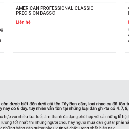
AMERICAN PROFESSIONAL CLASSIC
PRECISION BASS®
Liên hệ
ng
t
ar), còn được biết đến dưới cái tên Tây Ban cầm, loại nhạc cụ đã tồ
 nay có 6 dây, tuy nhiên vẫn tồn tại những loại đàn ghi-ta có 4, 7, 8,
 phù hợp với nhiều lứa tuổi, âm thanh đa dạng phù hợp với cả những lễ h
 lượng tốt nhất thì những người chơi, hay người mua đàn guitar phải 
ợc những hãng đàn guitar nào uy tín và chất lượng nhất hiện nay.