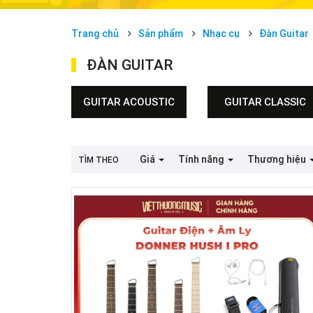
Trang chủ
Sản phẩm
Nhạc cụ
Đàn Guitar
ĐÀN GUITAR
GUITAR ACOUSTIC
GUITAR CLASSIC
Taylor
Sigma
Fender
Đàn Guitar Greg Bennet
Takamine
Ortega
Giá
Tính năng
Thương hiệu
TÌM THEO
Đàn Guitar Greg Bennett
Takamine
Kapok
Fender
Suzuki
Lazer
TangleWood
Suzuki
Đàn Guitar Lazer acoustic
Kapok
Sigma
Cordoba
Đàn guitar Taylor class