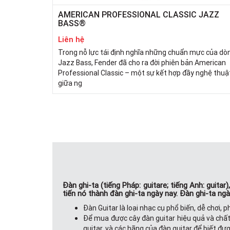
AMERICAN PROFESSIONAL CLASSIC JAZZ
BASS®
Liên hệ
Trong nỗ lực tái định nghĩa những chuẩn mực của dò
Jazz Bass, Fender đã cho ra đời phiên bản American
Professional Classic – một sự kết hợp đầy nghệ thuậ
giữa ng
Đàn ghi-ta (tiếng Pháp: guitare; tiếng Anh: guit
tiến nó thành đàn ghi-ta ngày nay. Đàn ghi-ta ngày
Đàn Guitar là loại nhạc cụ phổ biến, dễ chơi,
Để mua được cây đàn guitar hiệu quả và chất
guitar, và các hãng của đàn guitar để biết đư