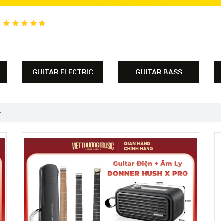
GUITAR ELECTRIC
GUITAR BASS
Donner
Jackson
t
Jackson
Fender
Fender
Squier
Squier
Charvel
EVH
Đàn guitar điện Taylor
Đàn Guitar Gretsch
ic