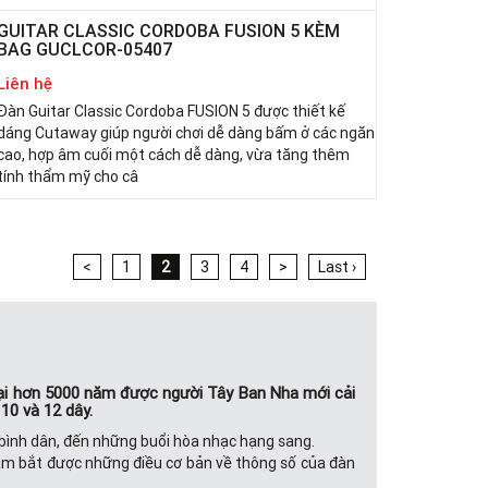
GUITAR CLASSIC CORDOBA FUSION 5 KÈM
BAG GUCLCOR-05407
Liên hệ
Đàn Guitar Classic Cordoba FUSION 5 được thiết kế
dáng Cutaway giúp người chơi dễ dàng bấm ở các ngăn
cao, hợp âm cuối một cách dễ dàng, vừa tăng thêm
tính thẩm mỹ cho câ
<
1
2
3
4
>
Last ›
n tại hơn 5000 năm được người Tây Ban Nha mới cải
 10 và 12 dây.
ội bình dân, đến những buổi hòa nhạc hạng sang.
nắm bắt được những điều cơ bản về thông số của đàn