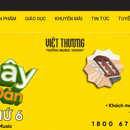
N PHẨM
GIÁO DỤC
KHUYẾN MÃI
TIN TỨC
TUYỂ