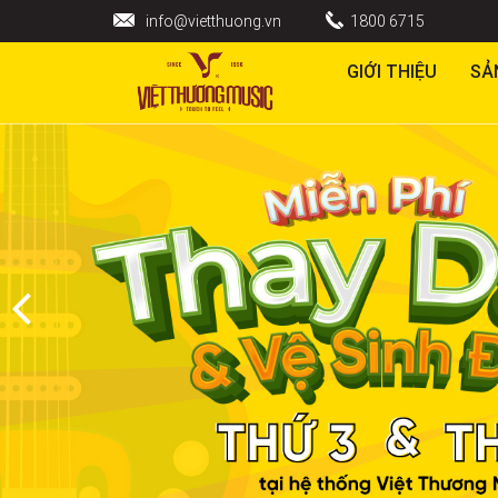
info@vietthuong.vn
1800 6715
GIỚI THIỆU
SẢ