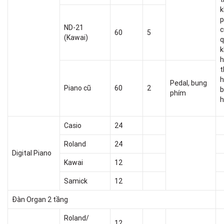
k
ND-21
c
60
5
(Kawai)
q
k
h
t
h
Pedal, bung
Piano cũ
60
2
b
phím
h
Casio
24
Roland
24
Digital Piano
Kawai
12
Samick
12
Đàn Organ 2 tầng
Roland/
12