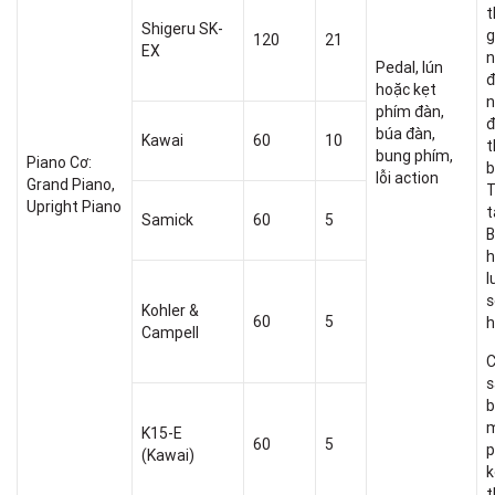
t
Shigeru SK-
g
120
21
EX
n
Pedal, lún
đ
hoặc kẹt
n
phím đàn,
đ
búa đàn,
Kawai
60
10
t
bung phím,
Piano Cơ:
b
lỗi action
Grand Piano,
T
Upright Piano
Samick
60
5
B
h
l
s
Kohler &
60
5
h
Campell
C
s
b
m
K15-E
60
5
p
(Kawai)
k
t