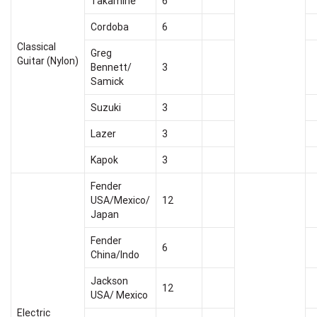
Takamine
6
Cordoba
6
Classical
Greg
Guitar (Nylon)
Bennett/
3
Samick
Suzuki
3
Lazer
3
Kapok
3
Fender
USA/Mexico/
12
Japan
Fender
6
China/Indo
Jackson
12
USA/ Mexico
Electric