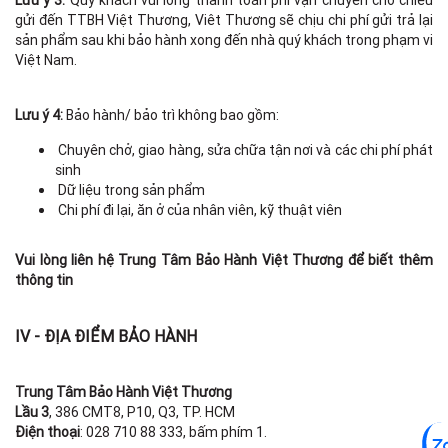
Lưu ý 3:
Quý khách vui lòng thanh toán phí vận chuyển cho chiều
gửi đến TTBH Việt Thương, Viêt Thương sẽ chịu chi phí gửi trả lại
sản phẩm sau khi bảo hành xong đến nhà quý khách trong phạm vi
Việt Nam.
Lưu ý 4:
Bảo hành/ bảo trì không bao gồm:
Chuyên chở, giao hàng, sửa chữa tận nơi và các chi phí phát
sinh
Dữ liệu trong sản phẩm
Chi phí đi lại, ăn ở của nhân viên, kỹ thuật viên
Vui lòng liên hệ Trung Tâm Bảo Hành Việt Thương để biết thêm
thông tin
IV - ĐỊA ĐIỂM BẢO HÀNH
Trung Tâm Bảo Hành Việt Thương
Lầu 3
, 386 CMT8, P10, Q3, TP. HCM
Điện thoại
: 028 710 88 333, bấm phím 1.