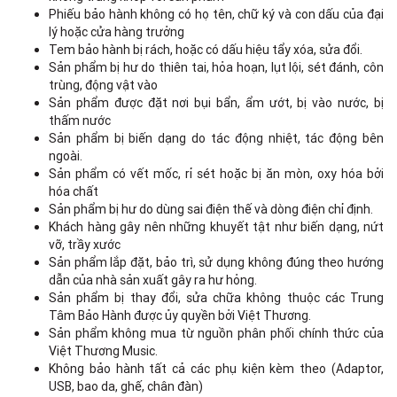
Phiếu bảo hành không có họ tên, chữ ký và con dấu của đại
lý hoặc cửa hàng trưởng
Tem bảo hành bị rách, hoặc có dấu hiệu tẩy xóa, sửa đổi.
Sản phẩm bị hư do thiên tai, hỏa hoạn, lụt lội, sét đánh, côn
trùng, động vật vào
Sản phẩm được đặt nơi bụi bẩn, ẩm ướt, bị vào nước, bị
thấm nước
Sản phẩm bị biến dạng do tác động nhiệt, tác động bên
ngoài.
Sản phẩm có vết mốc, rỉ sét hoặc bị ăn mòn, oxy hóa bởi
hóa chất
Sản phẩm bị hư do dùng sai điện thế và dòng điện chỉ định.
Khách hàng gây nên những khuyết tật như biến dạng, nứt
vỡ, trầy xước
Sản phẩm lắp đặt, bảo trì, sử dụng không đúng theo hướng
dẫn của nhà sản xuất gây ra hư hỏng.
Sản phẩm bị thay đổi, sửa chữa không thuộc các Trung
Tâm Bảo Hành được ủy quyền bởi Việt Thương.
Sản phẩm không mua từ nguồn phân phối chính thức của
Việt Thương Music.
Không bảo hành tất cả các phụ kiện kèm theo (Adaptor,
USB, bao da, ghế, chân đàn)