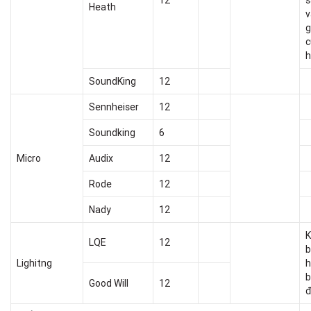
12
s
Heath
v
g
c
h
SoundKing
12
Sennheiser
12
Soundking
6
Micro
Audix
12
Rode
12
Nady
12
K
LQE
12
b
Lighitng
h
b
Good Will
12
đ