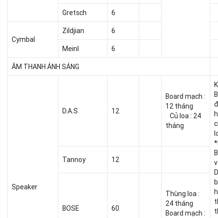
Gretsch
6
Zildjian
6
Cymbal
Meinl
6
ÂM THANH ÁNH SÁNG
K
B
Board mạch :
đ
12 tháng
D.A.S
12
h
Củ loa : 24
c
tháng
l
*
Tannoy
12
v
D
b
Speaker
h
Thùng loa :
t
24 tháng
BOSE
60
t
Board mạch :