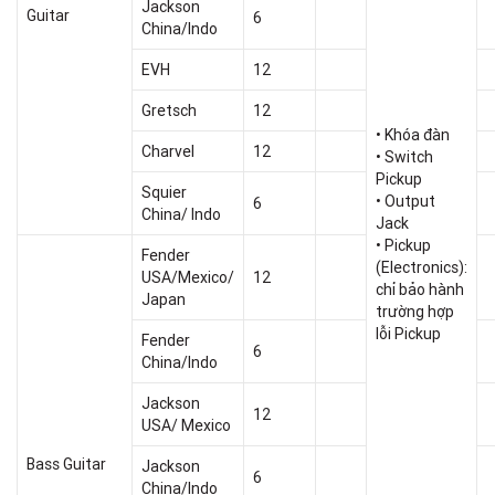
Jackson
Guitar
6
China/Indo
EVH
12
Gretsch
12
• Khóa đàn
Charvel
12
• Switch
Pickup
Squier
• Output
6
China/ Indo
Jack
• Pickup
Fender
(Electronics):
USA/Mexico/
12
chỉ bảo hành
Japan
trường hợp
lỗi Pickup
Fender
6
China/Indo
Jackson
12
USA/ Mexico
Bass Guitar
Jackson
6
China/Indo