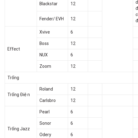
d
Blackstar
12
đ
c
Fender/ EVH
12
đ
Xvive
6
Boss
12
Effect
NUX
6
Zoom
12
Trống
Roland
12
Trống Điện
Carlsbro
12
Pearl
6
Sonor
6
Trống Jazz
Odery
6