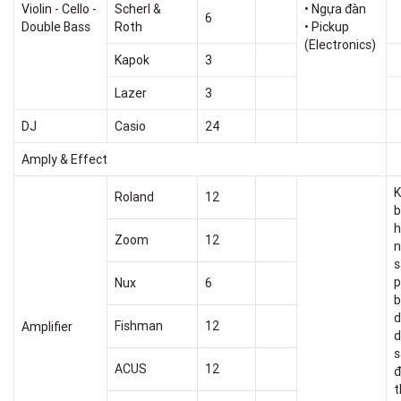
Violin - Cello -
Scherl &
• Ngựa đàn
6
Double Bass
Roth
• Pickup
(Electronics)
Kapok
3
Lazer
3
DJ
Casio
24
Amply & Effect
K
Roland
12
b
h
Zoom
12
n
s
Nux
6
b
d
Fishman
12
Amplifier
d
s
ACUS
12
đ
t