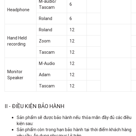
M-audio/
6
Tascam
Headphone
Roland
6
Roland
12
Hand Held
Zoom
12
recording
Tascam
12
M-Audio
12
Monitor
Adam
12
Speaker
Tascam
12
II - ĐIỀU KIỆN BẢO HÀNH
Sản phẩm sẽ được bảo hành nếu thỏa mãn đầy đủ các điều
kiện sau:
Sản phẩm còn trong hạn bảo hành tại thời điểm khách hàng
yêu cầu, Áp dụng như mục I ở trên