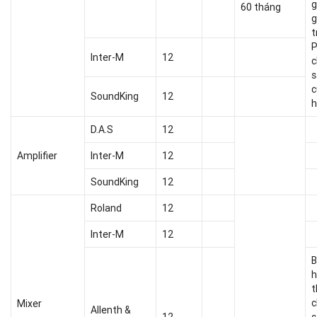
g
60 tháng
g
t
P
Inter-M
12
c
s
c
SoundKing
12
D.A.S
12
Amplifier
Inter-M
12
SoundKing
12
Roland
12
Inter-M
12
B
h
t
c
Mixer
Allenth &