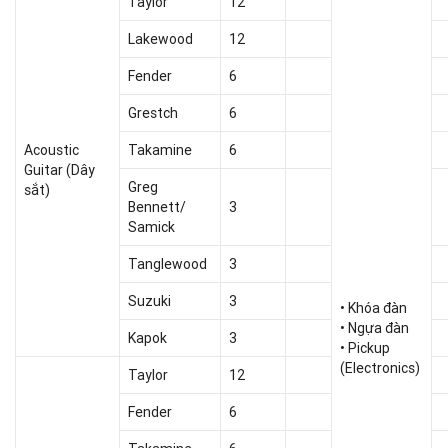
Taylor
12
Lakewood
12
Fender
6
Grestch
6
Acoustic
Takamine
6
Guitar (Dây
Greg
sắt)
Bennett/
3
Samick
Tanglewood
3
Suzuki
3
• Khóa đàn
• Ngựa đàn
Kapok
3
• Pickup
(Electronics)
Taylor
12
Fender
6