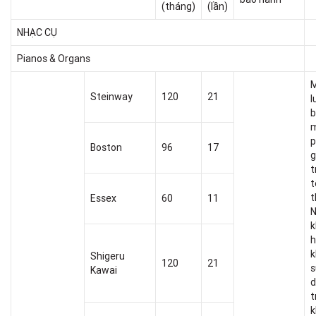
(tháng)
(lần)
NHẠC CỤ
Pianos & Organs
M
Steinway
120
21
l
b
m
p
Boston
96
17
g
t
t
t
Essex
60
11
k
h
k
Shigeru
120
21
s
Kawai
d
t
k