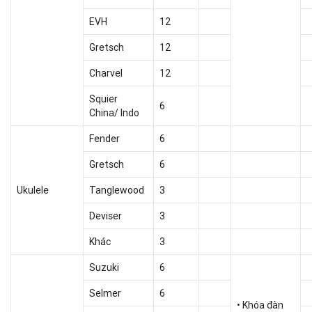
EVH
12
Gretsch
12
Charvel
12
Squier
6
China/ Indo
Fender
6
Gretsch
6
Ukulele
Tanglewood
3
Deviser
3
Khác
3
Suzuki
6
Selmer
6
• Khóa đàn