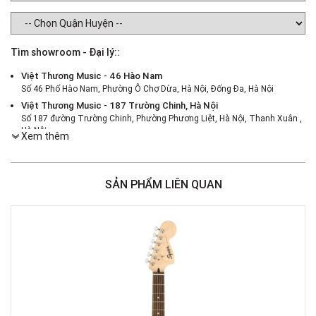
Tìm showroom - Đại lý::
Việt Thương Music - 46 Hào Nam
Số 46 Phố Hào Nam, Phường Ô Chợ Dừa, Hà Nội, Đống Đa, Hà Nội
Việt Thương Music - 187 Trường Chinh, Hà Nội
Số 187 đường Trường Chinh, Phường Phương Liệt, Hà Nội, Thanh Xuân ,
Hà Nội
Xem thêm
Việt Thương Music - 386 Cách Mạng Tháng 8
386 Cách Mạng Tháng Tám, Phường Nhiêu Lộc, TPHCM, Quận 3, Hồ Chí
Minh
SẢN PHẨM LIÊN QUAN
Việt Thương Music - 180 Võ Thị Sáu
180B Võ Thị Sáu, Phường Xuân Hòa, TPHCM, Quận 3, Hồ Chí Minh
Việt Thương Music - 442 Lũy Bán Bích
442 Lũy Bán Bích, Phường Tân Phú, TPHCM, Quận Tân Phú, Hồ Chí Minh
Việt Thương Music - 12 Quốc Hương
Tầng G, Tòa nhà Thảo Điền Pearl, 12 Quốc Hương, Phường An Khánh,
TPHCM, Quận 2, Hồ Chí Minh
Việt Thương Music - Phường Gò Vấp
11 Đường số 3, Khu dân cư Cityland Park Hill, Phường Gò Vấp, TPHCM,
Quận Gò Vấp, Hồ Chí Minh