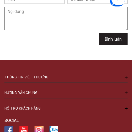
49E Phan Đăng Lưu, Phường Bình Thạnh, TPHCM, Quận Bình Thạnh, Hồ
Chí Minh
Việt Thương Music - 6F Ngô Thời Nhiệm
6F Ngô Thời Nhiệm, Phường Xuân Hòa, TPHCM, Quận 3, Hồ Chí Minh
Việt Thương Music - 94 Láng Hạ
Số 94 Láng Hạ, Phường Láng, Hà Nội, Đống Đa, Hà Nội
Bình luận
THÔNG TIN VIỆT THƯƠNG
HƯỚNG DẪN CHUNG
HỖ TRỢ KHÁCH HÀNG
SOCIAL