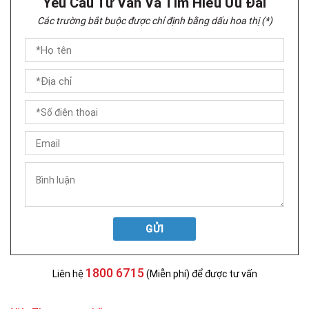
Yêu Cầu Tư Vấn Và Tìm Hiểu Ưu Đãi
Các trường bắt buộc được chỉ định bằng dấu hoa thị (*)
GỬI
1800 6715
Liên hệ
(Miễn phí) để được tư vấn