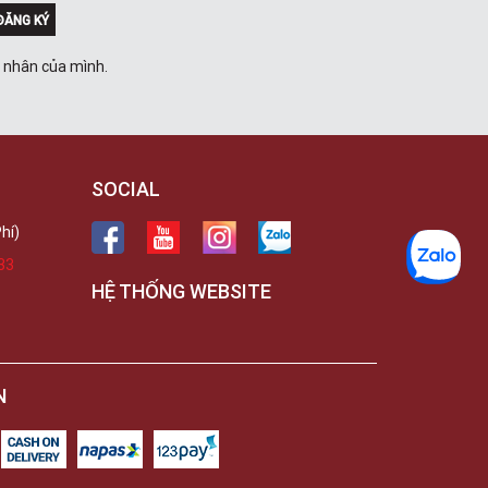
ĐĂNG KÝ
á nhân của mình.
SOCIAL
hí)
33
HỆ THỐNG WEBSITE
N