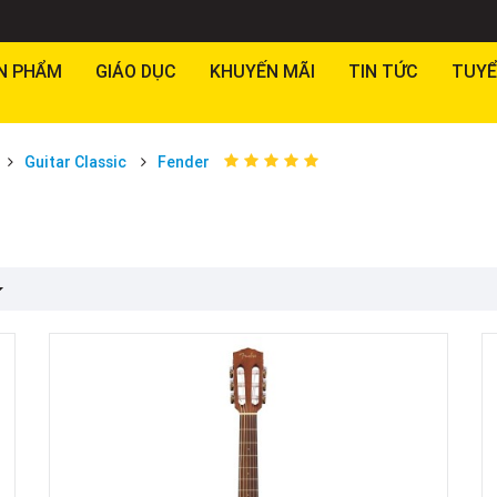
N PHẨM
GIÁO DỤC
KHUYẾN MÃI
TIN TỨC
TUYỂ
Guitar Classic
Fender