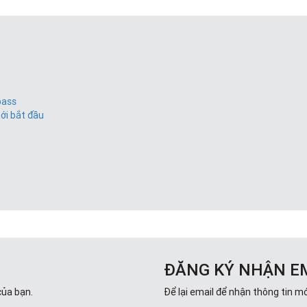
bass
mới bắt đầu
ĐĂNG KÝ NHẬN E
của bạn.
Để lại email để nhận thông tin mớ