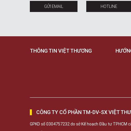
GỬI EMAIL
HOTLINE
THÔNG TIN VIỆT THƯƠNG
HƯỚN
CÔNG TY CỔ PHẦN TM-DV-SX VIỆT TH
GPKD số 0304757232 do sở Kế hoạch Đầu tư TPHCM c