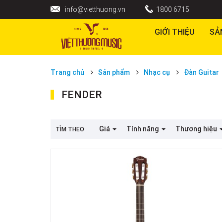
info@vietthuong.vn
1800 6715
GIỚI THIỆU
SẢ
Trang chủ
Sản phẩm
Nhạc cụ
Đàn Guitar
FENDER
Giá
Tính năng
Thương hiệu
TÌM THEO