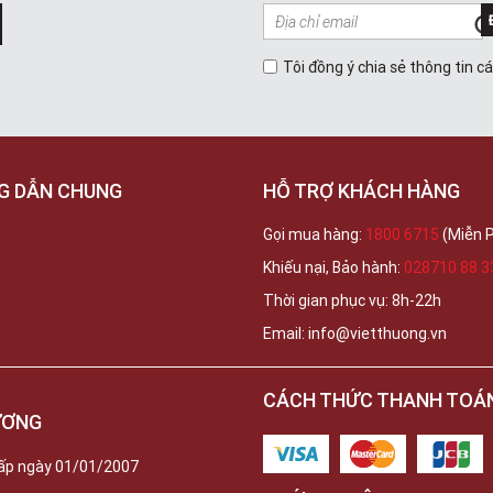
Tôi đồng ý chia sẻ thông tin c
G DẪN CHUNG
HỖ TRỢ KHÁCH HÀNG
Gọi mua hàng:
1800 6715
(Miễn P
Khiếu nại, Bảo hành:
028710 88 3
Thời gian phục vụ: 8h-22h
Email: info@vietthuong.vn
CÁCH THỨC THANH TOÁ
ƯƠNG
ấp ngày 01/01/2007