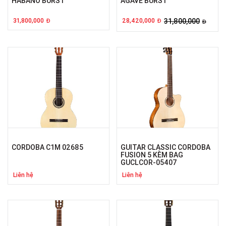
HABANO BURST
AGAVE BURST
31,800,000
28,420,000
31,800,000
Đ
Đ
Đ
CORDOBA C1M 02685
GUITAR CLASSIC CORDOBA
FUSION 5 KÈM BAG
GUCLCOR-05407
Liên hệ
Liên hệ