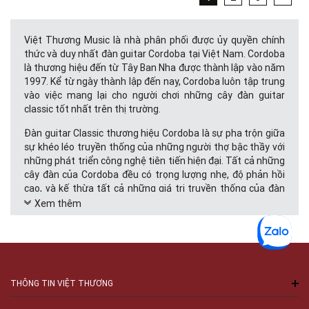
Việt Thương Music là nhà phân phối được ủy quyền chính
thức và duy nhất đàn guitar Cordoba tại Việt Nam. Cordoba
là thương hiệu đến từ Tây Ban Nha được thành lập vào năm
1997. Kể từ ngày thành lập đến nay, Cordoba luôn tập trung
vào việc mang lại cho người chơi những cây đàn guitar
classic tốt nhất trên thị trường.
Đàn guitar Classic thương hiệu Cordoba là sự pha trộn giữa
sự khéo léo truyền thống của những người thợ bậc thầy với
những phát triển công nghệ tiên tiến hiện đại. Tất cả những
cây đàn của Cordoba đều có trọng lượng nhẹ, độ phản hồi
cao, và kế thừa tất cả những giá trị truyền thống của đàn
Tây Ban Nha. Giá của đàn guitar Cordoba cũng rất đa dạng
Xem thêm
cho mọi phân khúc từ những người mới chơi cho đến những
người chơi chuyên nghiệp.
Những đặc điểm nổi bật của đàn guitar Cordoba:
Thiết kế truyền thống.
THÔNG TIN VIỆT THƯƠNG
Những cây Đàn guitar Classic thương hiệu Cordoba được