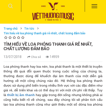
Trang chủ
Tin tức
Tìm hiểu về loa phóng thanh giá rẻ nhất, chất lượng đảm bảo
TÌM HIỂU VỀ LOA PHÓNG THANH GIÁ RẺ NHẤT,
CHẤT LƯỢNG ĐẢM BẢO
13/07/2018
14959
Chia sẻ
Loa phóng thanh hay loa nén, loa phát thanh là một thiết bị truyền
thông đã quá đỗi quen thuộc trong cuộc sống của chúng ta,
thường được dùng để khuếch đại âm thanh của một diễn giả
hướng về một công chúng nào đó. Hệ thống loa phóng thanh
được sử dụng phổ biến trong nhiều lĩnh vực với các đặc điểm như
giá rẻ, dễ triển khai và có thể duy trì với một chi phí rất thấp.
Tuy
là
thiết bị âm thanh
hay gặp trong đời sống nhưng không phải ai
cũng hiểu biết rõ về chúng, sau đây chúng tôi sẽ phân tích cấu
tạo loa phóng thanh cũng như giới thiệu một số dòng loa phóng