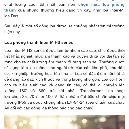
chất lượng cao, tốt nhất bạn nên
chọn mua loa phóng
thanh
của những thương hiệu đáng tin cậy, như loa Inter-M,
loa Das…
Sau đây là một số dòng loa được ưa chuộng nhất trên thị trường
hiện nay.
Loa phóng thanh Inter-M HS series
Loa Inter-M HS series được làm từ nhôm cao cấp, chịu được thời
tiết khắc nghiệt, mức âm thanh cao và truyền đi xa với dải tần số
rộng cho ra chất lượng âm thanh rõ ràng sạch sẽ. Thường được
sử dụng làm loa thông báo ngoài trời của các khu phố, khu dân
cư, xí nghiệp, trường học, tòa nhà…. Loa có đặc điểm nổi bật là
dễ dàng lắp đặt, kích thước và trọng lượng nhỏ gọn. Loa còi Horn
cho ra hiệu suất cao và đáng tin cậy, có thể di chuyển lên
xuống 180’ và 360’ trái tới phải. Transformer linh hoạt
lựa chọn 25, 70.7, or 100 V. Sản phẩm đạt tiêu chuẩn chịu mội
trường IP65 và được chứng nhận EN-54-24 (tiêu chuẩn của châu
Âu đối với các dòng loa thông báo cho báo cháy).