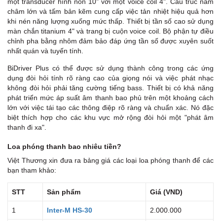
một transducer hình nón 10" với một voice coil 4". Cấu trúc nam
châm lớn và tấm bản kẽm cung cấp việc tản nhiệt hiệu quả hơn
khi nén năng lượng xuống mức thấp. Thiết bị tần số cao sử dụng
màn chắn titanium 4" và trang bị cuộn voice coil. Bộ phận tự điều
chỉnh pha bằng nhôm đảm bảo đáp ứng tần số được xuyên suốt
nhất quán và tuyến tính.
BiDriver Plus có thể được sử dụng thành công trong các ứng
dụng đòi hỏi tính rõ ràng cao của giọng nói và việc phát nhạc
không đòi hỏi phải tăng cường tiếng bass. Thiết bị có khả năng
phát triển mức áp suất âm thanh bao phủ trên một khoảng cách
lớn với việc tái tạo các thông điệp rõ ràng và chuẩn xác. Nó đặc
biệt thích hợp cho các khu vực mở rộng đòi hỏi một "phát âm
thanh đi xa".
Loa phóng thanh bao nhiêu tiền?
Việt Thương xin đưa ra bảng giá các loại loa phóng thanh để các
bạn tham khảo:
STT
Sản phẩm
Giá (VND)
1
Inter-M HS-30
2.000.000