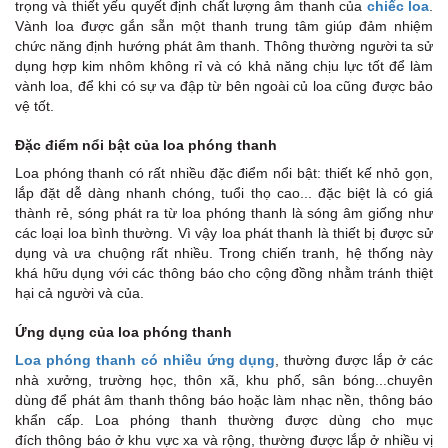
trọng và thiết yếu quyết định chất lượng âm thanh của
chiếc loa
.
Vành loa được gắn sẵn một thanh trung tâm giúp đảm nhiệm
chức năng định hướng phát âm thanh. Thông thường người ta sử
dụng hợp kim nhôm không rỉ và có khả năng chịu lực tốt để làm
vành loa, để khi có sự va đập từ bên ngoài củ loa cũng được bảo
vệ tốt.
Đặc điểm nổi bật của loa phóng thanh
Loa phóng thanh có rất nhiều đặc điểm nổi bật: thiết kế nhỏ gọn,
lắp đặt dễ dàng nhanh chóng, tuổi thọ cao... đặc biệt là có giá
thành rẻ, sóng phát ra từ loa phóng thanh là sóng âm giống như
các loại loa bình thường. Vì vậy loa phát thanh là thiết bị được sử
dụng và ưa chuộng rất nhiều. Trong chiến tranh, hệ thống này
khá hữu dụng với các thông báo cho cộng đồng nhằm tránh thiệt
hại cả người và của.
Ứng dụng của loa phóng thanh
Loa phóng thanh có nhiều ứng dụng
, thường được lắp ở các
nhà xưởng, trường học, thôn xã, khu phố, sân bóng...chuyên
dùng để phát âm thanh thông báo hoặc làm nhạc nền, thông báo
khẩn cấp. Loa phóng thanh thường được dùng cho mục
đích thông báo ở khu vực xa và rộng, thường được lắp ở nhiều vị