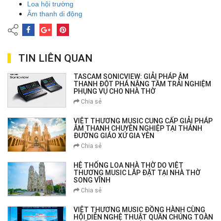
Loa hội trường
Âm thanh di động
TIN LIÊN QUAN
TASCAM SONICVIEW: GIẢI PHÁP ÂM
THANH ĐỘT PHÁ NÂNG TẦM TRẢI NGHIỆM
PHỤNG VỤ CHO NHÀ THỜ
Chia sẻ
VIỆT THƯƠNG MUSIC CUNG CẤP GIẢI PHÁP
ÂM THANH CHUYÊN NGHIỆP TẠI THÁNH
ĐƯỜNG GIÁO XỨ GIA YÊN
Chia sẻ
HỆ THỐNG LOA NHÀ THỜ DO VIỆT
THƯƠNG MUSIC LẮP ĐẶT TẠI NHÀ THỜ
SONG VĨNH
Chia sẻ
VIỆT THƯƠNG MUSIC ĐỒNG HÀNH CÙNG
HỘI DIỄN NGHỆ THUẬT QUẦN CHÚNG TOÀN