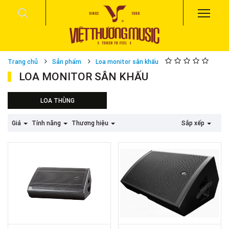
Trang chủ
Sản phẩm
Loa monitor sân khấu
LOA MONITOR SÂN KHẤU
LOA THÙNG
Loa thùng sân khấu
Giá
Tính năng
Thương hiệu
Sắp xếp
Loa hội trường