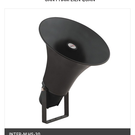
Việt Thương Music - 369 Điện Biên Phủ
369 Điện Biên Phủ, Phường Bàn Cờ, TPHCM, Quận 3, Hồ Chí Minh
Việt Thương Music - 180 Võ Thị Sáu
180B Võ Thị Sáu, Phường Xuân Hòa, TPHCM, Quận 3, Hồ Chí Minh
Việt Thương Music - Crescent Mall
6F-01 Tầng 6 Trung Tâm Thương Mại Crescent Mall, 101 Tôn Dật Tiên,
Phường Tân Mỹ, TPHCM, Quận 7, Hồ Chí Minh
Việt Thương Music - 49E Phan Đăng Lưu
49E Phan Đăng Lưu, Phường Bình Thạnh, TPHCM, Quận Bình Thạnh, Hồ
Chí Minh
Việt Thương Music - Phường Gò Vấp
11 Đường số 3, Khu dân cư Cityland Park Hill, Phường Gò Vấp, TPHCM,
Quận Gò Vấp, Hồ Chí Minh
Việt Thương Music - 442 Lũy Bán Bích
442 Lũy Bán Bích, Phường Tân Phú, TPHCM, Quận Tân Phú, Hồ Chí Minh
Việt Thương Music - 12 Quốc Hương
Tầng G, Tòa nhà Thảo Điền Pearl, 12 Quốc Hương, Phường An Khánh,
TPHCM, Quận 2, Hồ Chí Minh
Việt Thương Music - 357 Cộng Hòa
357 Cộng Hòa, Phường Tân Bình, TPHCM, Quận Tân Bình, Hồ Chí Minh
Việt Thương Music - 6F Ngô Thời Nhiệm
6F Ngô Thời Nhiệm, Phường Xuân Hòa, TPHCM, Quận 3, Hồ Chí Minh
INTER-M HS-30