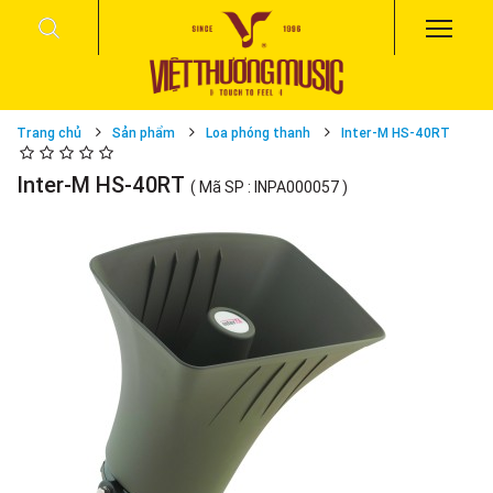
Trang chủ
Sản phẩm
Loa phóng thanh
Inter-M HS-40RT
Inter-M HS-40RT
( Mã SP : INPA000057 )