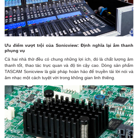
Ưu điểm vượt trội của Sonicview: Định nghĩa lại âm thanh
phụng vụ
Cả hai nhà thờ đều có chung những lợi ích, đó là chất lượng âm
thanh tốt, thao tác trực quan và độ tin cậy cao. Dòng sản phẩm
TASCAM Sonicview là giải pháp hoàn hảo để truyền tải lời nói và
âm nhạc một cách tuyệt vời trong không gian linh thiêng.