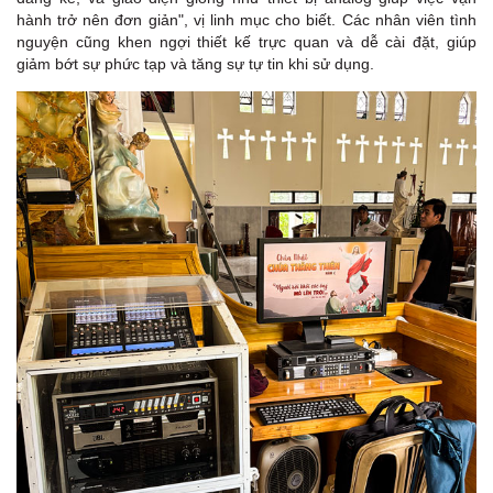
hành trở nên đơn giản", vị linh mục cho biết. Các nhân viên tình
nguyện cũng khen ngợi thiết kế trực quan và dễ cài đặt, giúp
giảm bớt sự phức tạp và tăng sự tự tin khi sử dụng.