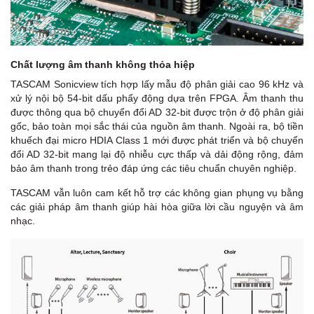
Chất lượng âm thanh không thỏa hiệp
TASCAM Sonicview tích hợp lấy mẫu độ phân giải cao 96 kHz và
xử lý nội bộ 54-bit dấu phẩy động dựa trên FPGA. Âm thanh thu
được thông qua bộ chuyển đổi AD 32-bit được trộn ở độ phân giải
gốc, bảo toàn mọi sắc thái của nguồn âm thanh. Ngoài ra, bộ tiền
khuếch đại micro HDIA Class 1 mới được phát triển và bộ chuyển
đổi AD 32-bit mang lại độ nhiễu cực thấp và dải động rộng, đảm
bảo âm thanh trong trẻo đáp ứng các tiêu chuẩn chuyên nghiệp.
TASCAM vẫn luôn cam kết hỗ trợ các không gian phụng vụ bằng
các giải pháp âm thanh giúp hài hòa giữa lời cầu nguyện và âm
nhạc.