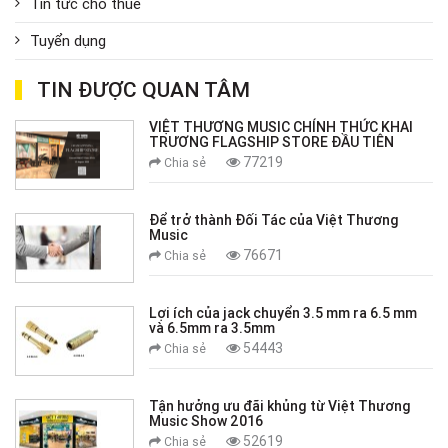
Tin tức cho thuê
Tuyển dụng
TIN ĐƯỢC QUAN TÂM
VIỆT THƯƠNG MUSIC CHÍNH THỨC KHAI
TRƯƠNG FLAGSHIP STORE ĐẦU TIÊN
77219
Chia sẻ
Để trở thành Đối Tác của Việt Thương
Music
76671
Chia sẻ
Lợi ích của jack chuyển 3.5 mm ra 6.5 mm
và 6.5mm ra 3.5mm
54443
Chia sẻ
Tận hưởng ưu đãi khủng từ Việt Thương
Music Show 2016
52619
Chia sẻ