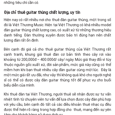
những tiêu chí cần có.
Địa chỉ thuê guitar thùng chất lượng, uy tín
Hiện nay có rất nhiều nơi cho thuê đàn guitar thùng, một trong số
đó là Việt Thương Music. Hiện tại Việt Thương có khá nhiều model
đàn guitar thùng chất lượng cao, có xuất xứ từ những thương hiệu
danh tiếng. Đàn thường xuyên được bảo trì đúng hạn nên chất
lượng đàn rất ổn định.
Bên cạnh đó giá cả cho thuê guitar thùng của Việt Thương rất
cạnh tranh, khung giá thuê đàn cơ bản tính theo cây rơi vào
khoảng từ 200,000đ – 400.000đ/ cây/ ngày. Mức giá thay đổi vì tùy
thuộc nguồn gốc xuất xứ, đời sản phẩm, mức giá này cũng có thể
mềm hơn khi bạn thuê nhiều cây đàn guitar cùng một lúc. Đây là
một mức giá rất ưu đãi, như vậy thì không quá khó cho người nghệ
sĩ có thể có được cây đàn guitar thùng tốt để phục vụ cho buổi
biểu diễn của mình.
Khi thuê đàn tại Việt Thương, người thuê sẽ nhận được sự tư vấn
nhiệt tình từ chuyên viên tư vấn để lựa chọn được cây đàn phù hợp
với yêu cầu, bên cạnh đó tất cả các điều khoản thuê nhạc cụ đều
được thể hiện rõ ràng trong hợp đồng cho thuê, mang đến sự yên
tâm cho khách hàng sử dụng dịch vụ.