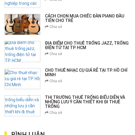
CÁCH CHỌN MUA CHIẾC ĐÀN PIANO ĐẦU
TIÊN CHO TRẺ
Chia sẻ
ĐỊA ĐIỂM CHO THUÊ TRỐNG JAZZ, TRỐNG
ĐIỆN TỬ TẠI TP. HCM
Chia sẻ
CHO THUÊ NHẠC CỤ GIÁ RẺ TẠI TP. HỒ CHÍ
MINH
Chia sẻ
THỊ TRƯỜNG THUÊ TRỐNG BIỂU DIỄN VÀ
NHỮNG LƯU Ý CẦN THIẾT KHI ĐI THUÊ
TRỐNG
Chia sẻ
BÌNH LUẬN