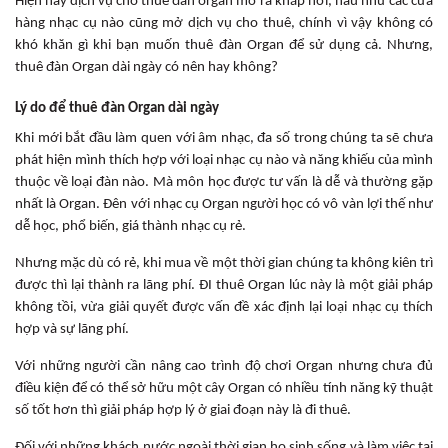
Hiện nay dịch vụ cho thuê đàn organ mở ra khắp nơi, hầu như các cửa
hàng nhạc cụ nào cũng mở dịch vụ cho thuê, chính vì vậy không có
khó khăn gì khi bạn muốn thuê đàn Organ để sử dụng cả. Nhưng,
thuê đàn Organ dài ngày có nên hay không?
Lý do để thuê đàn Organ dài ngày
Khi mới bắt đầu làm quen với âm nhạc, đa số trong chúng ta sẽ chưa
phát hiện mình thích hợp với loại nhạc cụ nào và năng khiếu của mình
thuộc về loại đàn nào. Mà môn học được tư vấn là dễ và thường gặp
nhất là Organ. Đên với nhạc cụ Organ người học có vô vàn lợi thế như
dễ học, phổ biến, giá thành nhạc cụ rẻ.
Nhưng mặc dù có rẻ, khi mua về một thời gian chúng ta không kiên trì
được thì lại thành ra lãng phí. ĐI thuê Organ lúc này là một giải pháp
không tồi, vừa giải quyết được vấn đề xác định lại loại nhạc cụ thích
hợp và sự lãng phí.
Với những người cần nâng cao trình độ chơi Organ nhưng chưa đủ
điều kiện để có thể sở hữu một cây Organ có nhiều tính năng kỹ thuật
số tốt hơn thì giải pháp hợp lý ở giai đoạn này là đi thuê.
Đối với những khách nước ngoài thời gian họ sinh sống và làm việc tại