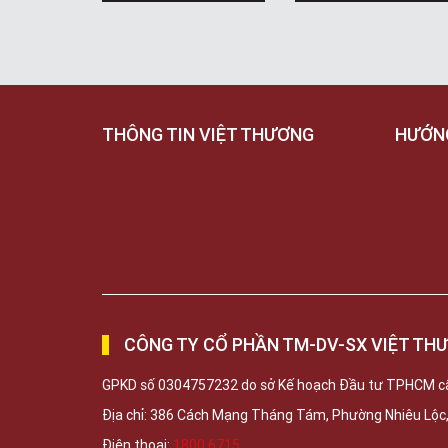
THÔNG TIN VIỆT THƯƠNG
HƯỚN
CÔNG TY CỔ PHẦN TM-DV-SX VIỆT TH
GPKD số 0304757232 do sở Kế hoạch Đầu tư TPHCM c
Địa chỉ: 386 Cách Mạng Tháng Tám, Phường Nhiêu Lộ
Điện thoại:
1800 6715