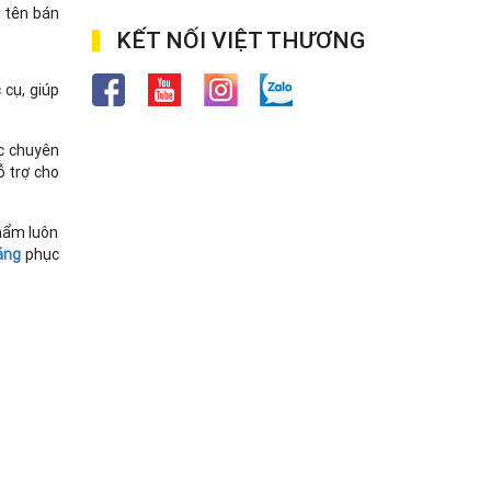
i tên bán
KẾT NỐI VIỆT THƯƠNG
 cụ, giúp
ác chuyên
ỗ trợ cho
phẩm luôn
áng
phục