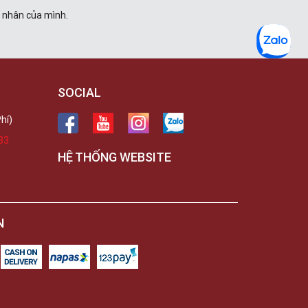
á nhân của mình.
SOCIAL
hí)
33
HỆ THỐNG WEBSITE
N