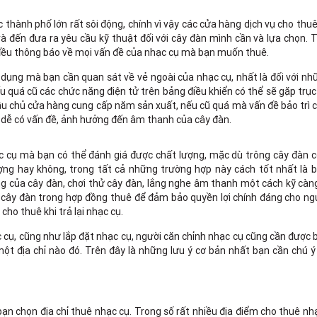
 thành phố lớn rất sôi động, chính vì vậy các cửa hàng dịch vụ cho thu
và đến đưa ra yêu cầu kỹ thuật đối với cây đàn mình cần và lựa chọn. 
 đều thông báo về mọi vấn đề của nhạc cụ mà bạn muốn thuê.
 dụng mà bạn cần quan sát về vẻ ngoài của nhạc cụ, nhất là đối với n
ếu quá cũ các chức năng điện tử trên bảng điều khiển có thể sẽ gặp trục
cầu chủ cửa hàng cung cấp năm sản xuất, nếu cũ quá mà vấn đề bảo trì 
t dễ có vấn đề, ảnh hưởng đến âm thanh của cây đàn.
c cụ mà bạn có thể đánh giá được chất lượng, mặc dù trông cây đàn c
ng hay không, trong tất cả những trường hợp này cách tốt nhất là b
ng của cây đàn, chơi thử cây đàn, lắng nghe âm thanh một cách kỹ càn
a cây đàn trong hợp đồng thuê để đảm bảo quyền lợi chính đáng cho ng
ho thuê khi trả lại nhạc cụ.
 cụ, cũng như lắp đặt nhạc cụ, người căn chỉnh nhạc cụ cũng cần được
 một địa chỉ nào đó. Trên đây là những lưu ý cơ bản nhất bạn cần chú ý
ạn chọn địa chỉ thuê nhạc cụ. Trong số rất nhiều địa điểm cho thuê n