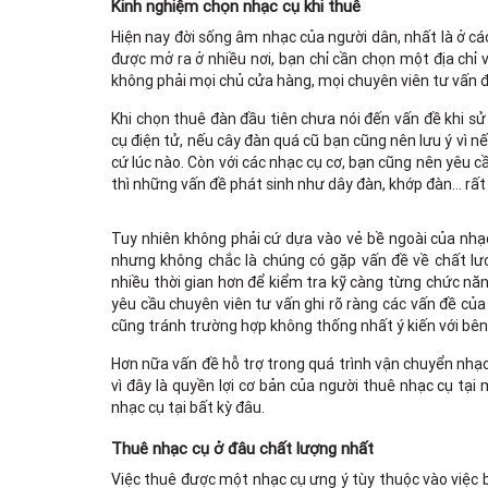
Kinh nghiệm chọn nhạc cụ khi thuê
Hiện nay đời sống âm nhạc của người dân, nhất là ở các
được mở ra ở nhiều nơi, bạn chỉ cần chọn một địa chỉ 
không phải mọi chủ cửa hàng, mọi chuyên viên tư vấn
Khi chọn thuê đàn đầu tiên chưa nói đến vấn đề khi sử
cụ điện tử, nếu cây đàn quá cũ bạn cũng nên lưu ý vì n
cứ lúc nào. Còn với các nhạc cụ cơ, bạn cũng nên yêu 
thì những vấn đề phát sinh như dây đàn, khớp đàn… rấ
Tuy nhiên không phải cứ dựa vào vẻ bề ngoài của nhạ
nhưng không chắc là chúng có gặp vấn đề về chất lượ
nhiều thời gian hơn để kiểm tra kỹ càng từng chức nă
yêu cầu chuyên viên tư vấn ghi rõ ràng các vấn đề củ
cũng tránh trường hợp không thống nhất ý kiến với bên c
Hơn nữa vấn đề hỗ trợ trong quá trình vận chuyển nhạc
vì đây là quyền lợi cơ bản của người thuê nhạc cụ tại
nhạc cụ tại bất kỳ đâu.
Thuê nhạc cụ ở đâu chất lượng nhất
Việc thuê được một nhạc cụ ưng ý tùy thuộc vào việc b