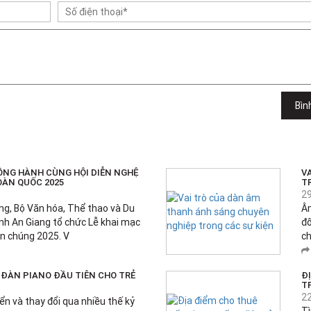
Bìn
ỒNG HÀNH CÙNG HỘI DIỄN NGHỆ
V
ÀN QUỐC 2025
T
2
ang, Bộ Văn hóa, Thể thao và Du
Âm
tỉnh An Giang tổ chức Lễ khai mạc
đố
ần chúng 2025. V
ch
ĐÀN PIANO ĐẦU TIÊN CHO TRẺ
Đ
T
2
iển và thay đổi qua nhiều thế kỷ