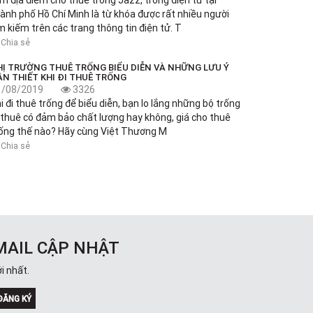
m địa điểm cho thuê trống Jazz, trống điện tử tại
ành phố Hồ Chí Minh là từ khóa được rất nhiều người
m kiếm trên các trang thông tin điện tử. T
Chia sẻ
HỊ TRƯỜNG THUÊ TRỐNG BIỂU DIỄN VÀ NHỮNG LƯU Ý
ẦN THIẾT KHI ĐI THUÊ TRỐNG
1/08/2019
3326
i đi thuê trống để biểu diễn, bạn lo lắng những bộ trống
 thuê có đảm bảo chất lượng hay không, giá cho thuê
ống thế nào? Hãy cùng Việt Thương M
Chia sẻ
MAIL CẬP NHẬT
i nhất.
ĐĂNG KÝ