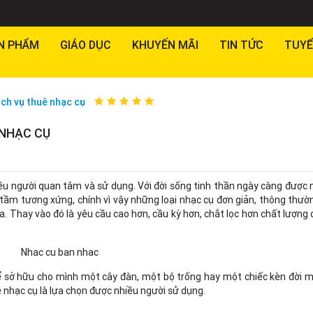
N PHẨM
GIÁO DỤC
KHUYẾN MÃI
TIN TỨC
TUYỂ
ịch vụ thuê nhạc cụ
 NHẠC CỤ
ều người quan tâm và sử dụng. Với đời sống tinh thần ngày càng được
 tầm tương xứng, chính vì vậy những loại nhạc cụ đơn giản, thông thư
a. Thay vào đó là yêu cầu cao hơn, cầu kỳ hơn, chắt lọc hơn chất lượng
để sở hữu cho mình một cây đàn, một bộ trống hay một chiếc kèn đời m
 nhạc cụ là lựa chọn được nhiều người sử dụng.