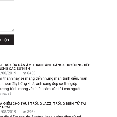
h luận
AI TRÒ CỦA DÀN ÂM THANH ÁNH SÁNG CHUYÊN NGHIỆP
RONG CÁC SỰ KIỆN
9/08/2019
6438
 thanh hay sẽ mang đến những màn trình diễn, màn
i thoại đầy hứng khởi, ánh sáng đẹp có thể giúp
ương trình mang về nhiều cảm xúc tốt cho người
Chia sẻ
ỊA ĐIỂM CHO THUÊ TRỐNG JAZZ, TRỐNG ĐIỆN TỬ TẠI
P. HCM
2/08/2019
3964