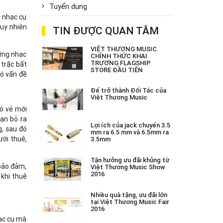
Tuyển dụng
ê nhạc cụ
Tuy nhiên
TIN ĐƯỢC QUAN TÂM
VIỆT THƯƠNG MUSIC
hững nhạc
CHÍNH THỨC KHAI
TRƯƠNG FLAGSHIP
 trặc bất
STORE ĐẦU TIÊN
có vấn đề
Để trở thành Đối Tác của
Việt Thương Music
ó vẻ mới
ạn bỏ ra
Lợi ích của jack chuyển 3.5
g, sau đó
mm ra 6.5 mm và 6.5mm ra
ười thuê,
3.5mm
Tận hưởng ưu đãi khủng từ
 bảo đảm,
Việt Thương Music Show
2016
 khi thuê
Nhiều quà tặng, ưu đãi lớn
tại Việt Thương Music Fair
2016
hạc cụ mà