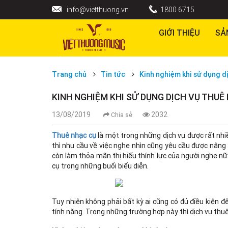
info@vietthuong.vn
1800 6715
GIỚI THIỆU
SẢ
Trang chủ
Tin tức
Kinh nghiệm khi sử dụng d
KINH NGHIỆM KHI SỬ DỤNG DỊCH VỤ THUÊ
13/08/2019
2032
Chia sẻ
Thuê nhạc cụ
là một trong những dịch vụ được rất nhi
thì nhu cầu về việc nghe nhìn cũng yêu cầu được nâng
còn làm thỏa mãn thị hiếu thính lực của người nghe nữ
cụ trong những buổi biểu diễn.
Tuy nhiên không phải bất kỳ ai cũng có đủ điều kiện 
tính năng. Trong những trường hợp này thì dịch vụ thuê