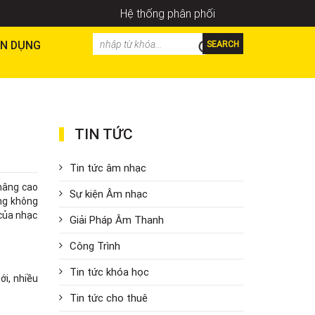
Hệ thống phân phối
N DỤNG
SEARCH
TIN TỨC
Tin tức âm nhạc
 nâng cao
Sự kiện Âm nhạc
ờng không
 của nhạc
Giải Pháp Âm Thanh
Công Trình
Tin tức khóa học
ới, nhiều
Tin tức cho thuê