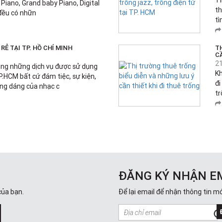
Tì
 Piano, Grand baby Piano, Digital
th
 đều có nhữn
tì
RẺ TẠI TP. HỒ CHÍ MINH
T
C
2
ong những dịch vụ được sử dụng
Kh
P.HCM bất cứ đám tiệc, sự kiện,
đi
óng dáng của nhạc c
tr
ĐĂNG KÝ NHẬN E
của bạn.
Để lại email để nhận thông tin mớ