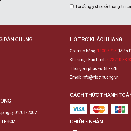
Tôi đồng ý chia sẻ thông tin c
G DẪN CHUNG
HỖ TRỢ KHÁCH HÀNG
Gọi mua hàng:
1800 6715
(Miễn P
Khiếu nại, Bảo hành:
028710 88 3
Thời gian phục vụ: 8h-22h
Email: info@vietthuong.vn
CÁCH THỨC THANH TOÁ
ƯƠNG
ấp ngày 01/01/2007
CHỨNG NHẬN
c, TPHCM