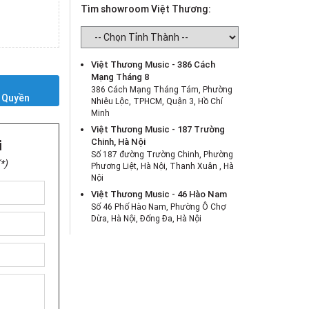
Tìm showroom Việt Thương:
Việt Thương Music - 386 Cách
Mạng Tháng 8
Y
386 Cách Mạng Tháng Tám, Phường
 Quyền
Nhiêu Lộc, TPHCM, Quận 3, Hồ Chí
Minh
Việt Thương Music - 187 Trường
Chinh, Hà Nội
i
Số 187 đường Trường Chinh, Phường
*)
Phương Liệt, Hà Nội, Thanh Xuân , Hà
Nội
Việt Thương Music - 46 Hào Nam
Số 46 Phố Hào Nam, Phường Ô Chợ
Dừa, Hà Nội, Đống Đa, Hà Nội
Việt Thương Music - Crescent Mall
6F-01 Tầng 6 Trung Tâm Thương Mại
Crescent Mall, 101 Tôn Dật Tiên,
Phường Tân Mỹ, TPHCM, Quận 7, Hồ
Chí Minh
Việt Thương Music - 180 Võ Thị Sáu