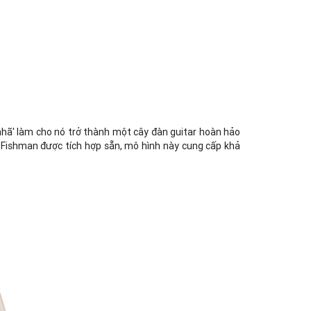
Việt Thương Music - 302 Cầu Giấy
Gian hàng G9-10 TTTM Discovery
Complex, số 302 Cầu Giấy, Phường
Cầu Giấy, Hà Nội , Cầu Giấy , Hà Nội
Việt Thương Music - 289 Vành Đai
Trong
289 Vành Đai Trong, Phường An Lạc,
TPHCM, Quận Bình Tân, Hồ Chí Minh
Việt Thương Music - 94 Láng Hạ
Số 94 Láng Hạ, Phường Láng, Hà Nội,
nhã' làm cho nó trở thành một cây đàn guitar hoàn hảo
Đống Đa, Hà Nội
tử Fishman được tích hợp sẵn, mô hình này cung cấp khả