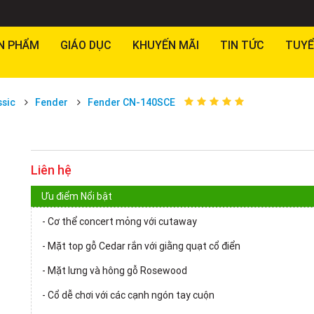
N PHẨM
GIÁO DỤC
KHUYẾN MÃI
TIN TỨC
TUYỂ
ssic
Fender
Fender CN-140SCE
Liên hệ
Ưu điểm Nổi bật
- Cơ thể concert mỏng với cutaway
- Mặt top gỗ Cedar rắn với giằng quạt cổ điển
- Mặt lưng và hông gỗ Rosewood
- Cổ dễ chơi với các cạnh ngón tay cuộn