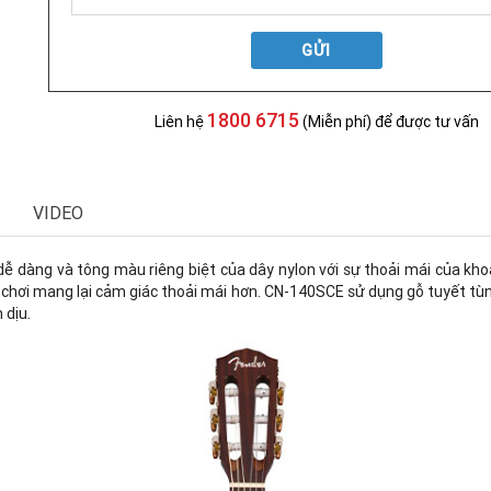
GỬI
1800 6715
Liên hệ
(Miễn phí) để được tư vấn
VIDEO
dễ dàng và tông màu riêng biệt của dây nylon với sự thoải mái của kh
 chơi mang lại cảm giác thoải mái hơn. CN-140SCE sử dụng gỗ tuyết tù
 dịu.