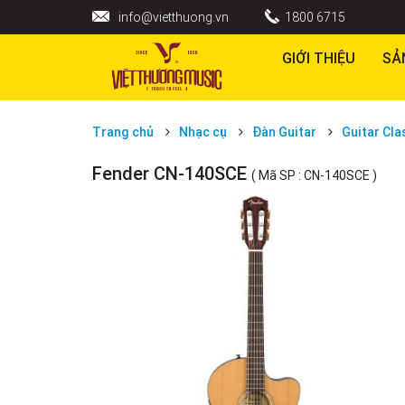
info@vietthuong.vn
1800 6715
GIỚI THIỆU
SẢ
Trang chủ
Nhạc cụ
Đàn Guitar
Guitar Cla
Fender CN-140SCE
( Mã SP : CN-140SCE )