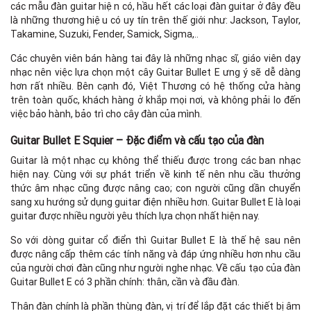
các mẫu đàn guitar hiện có, hầu hết các loại đàn guitar ở đây đều
là những thương hiệu có uy tín trên thế giới như: Jackson, Taylor,
Takamine, Suzuki, Fender, Samick, Sigma,..
Các chuyên viên bán hàng tai đây là những nhạc sĩ, giáo viên dạy
nhạc nên việc lựa chọn một cây Guitar Bullet E ưng ý sẽ dễ dàng
hơn rất nhiều. Bên cạnh đó, Việt Thương có hệ thống cửa hàng
trên toàn quốc, khách hàng ở khắp mọi nơi, và không phải lo đến
việc bảo hành, bảo trì cho cây đàn của mình.
Guitar Bullet E Squier – Đặc điểm và cấu tạo của đàn
Guitar là một nhạc cụ không thể thiếu được trong các ban nhạc
hiện nay. Cùng với sự phát triển về kinh tế nên nhu cầu thưởng
thức âm nhạc cũng được nâng cao; con người cũng dần chuyển
sang xu hướng sử dụng guitar điện nhiều hơn. Guitar Bullet E là loại
guitar được nhiều người yêu thích lựa chọn nhất hiện nay.
So với dòng guitar cổ điển thì Guitar Bullet E là thế hệ sau nên
được nâng cấp thêm các tính năng và đáp ứng nhiều hơn nhu cầu
của người chơi đàn cũng như người nghe nhạc. Về cấu tạo của đàn
Guitar Bullet E có 3 phần chính: thân, cần và đầu đàn.
Thân đàn chính là phần thùng đàn, vị trí để lắp đặt các thiết bị âm