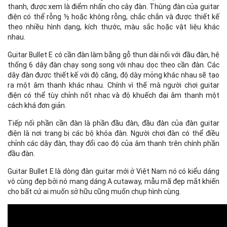
thanh, được xem là điểm nhấn cho cây đàn. Thùng đàn của guitar
điện có thể rỗng ½ hoặc không rỗng, chắc chắn và được thiết kế
theo nhiều hình dạng, kích thước, màu sắc hoặc vật liệu khác
nhau.
Guitar Bullet E có cần đàn làm bằng gỗ thun dài nối với đầu đàn, hệ
thống 6 dây đàn chạy song song với nhau dọc theo cần đàn. Các
dây đàn được thiết kế với độ căng, độ dày mỏng khác nhau sẽ tạo
ra một âm thanh khác nhau. Chính vì thế mà người chơi guitar
điện có thể tùy chỉnh nốt nhạc và độ khuếch đại âm thanh một
cách khá đơn giản.
Tiếp nối phần cần đàn là phần đầu đàn, đầu đàn của đàn guitar
điện là nơi trang bị các bộ khóa đàn. Người chơi đàn có thể điều
chỉnh các dây đàn, thay đổi cao độ của âm thanh trên chính phần
đầu đàn.
Guitar Bullet E là dòng đàn guitar mới ở Việt Nam nó có kiểu dáng
vô cùng đẹp bởi nó mang dáng A cutaway, mẫu mã đẹp mắt khiến
cho bất cứ ai muốn sở hữu cũng muốn chụp hình cùng.