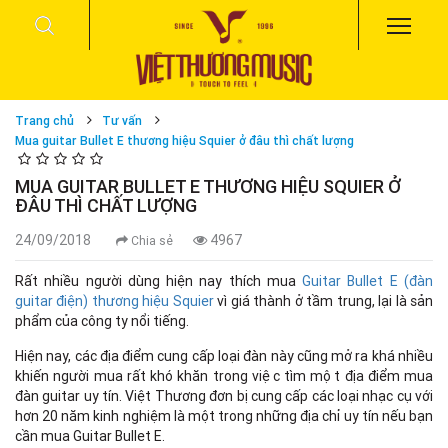
Trang chủ
Tư vấn
Mua guitar Bullet E thương hiệu Squier ở đâu thì chất lượng
MUA GUITAR BULLET E THƯƠNG HIỆU SQUIER Ở
ĐÂU THÌ CHẤT LƯỢNG
24/09/2018
4967
Chia sẻ
Rất nhiều người dùng hiện nay thích mua
Guitar Bullet E (đàn
guitar điện) thương hiệu Squier
vì giá thành ở tầm trung, lại là sản
phẩm của công ty nổi tiếng.
Hiện nay, các địa điểm cung cấp loại đàn này cũng mở ra khá nhiều
khiến người mua rất khó khăn trong việc tìm một địa điểm mua
đàn guitar uy tín. Việt Thương đơn bị cung cấp các loại nhạc cụ với
hơn 20 năm kinh nghiệm là một trong những địa chỉ uy tín nếu bạn
cần mua Guitar Bullet E.