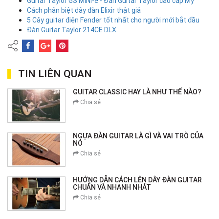
Guitar Taylor GS MINI-e - Đàn Guitar Taylor cao cấp Mỹ
Cách phân biệt dây đàn Elixir thật giả
5 Cây guitar điện Fender tốt nhất cho người mới bắt đầu
Đàn Guitar Taylor 214CE DLX
TIN LIÊN QUAN
GUITAR CLASSIC HAY LÀ NHƯ THẾ NÀO?
Chia sẻ
NGỰA ĐÀN GUITAR LÀ GÌ VÀ VAI TRÒ CỦA
NÓ
Chia sẻ
HƯỚNG DẪN CÁCH LÊN DÂY ĐÀN GUITAR
CHUẨN VÀ NHANH NHẤT
Chia sẻ