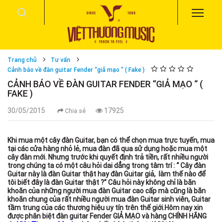
Trang chủ
Tư vấn
Cảnh báo về đàn guitar Fender “giả mạo “ ( Fake )
CẢNH BÁO VỀ ĐÀN GUITAR FENDER “GIẢ MẠO “ (
FAKE )
30/05/2015
17925
Chia sẻ
Khi mua một cây đàn Guitar, bạn có thể chọn mua trực tuyến, mua
tại các cửa hàng nhỏ lẻ, mua đàn đã qua sử dụng hoặc mua một
cây đàn mới. Nhưng trước khi quyết định trả tiền, rất nhiều người
trong chúng ta có một câu hỏi dai dẳng trong tâm trí : “ Cây đàn
Guitar này là đàn Guitar thật hay đàn Guitar giả, làm thế nào để
tôi biết đây là đàn Guitar thật ?” Câu hỏi này không chỉ là băn
khoăn của những người mua đàn Guitar cao cấp mà cũng là băn
khoăn chung của rất nhiều người mua đàn Guitar sinh viên, Guitar
tầm trung của các thương hiệu uy tín trên thế giới.Hôm nay xin
được phân biệt đàn guitar Fender GIẢ MẠO và hàng CHÍNH HÃNG