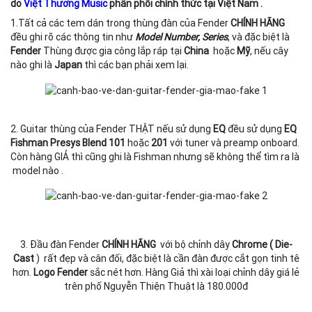
do
Việt Thương Music
phân phối chính thức tại Việt Nam .
1.Tất cả các tem dán trong thùng đàn của Fender
CHÍNH HÃNG
đều ghi rõ các thông tin như
Model Number, Series
, và đặc biệt là
Fender
Thùng được gia công lắp ráp tại
China
hoặc
Mỹ
, nếu cây
nào ghi là
Japan
thì các bạn phải xem lại.
2. Guitar thùng của Fender THẬT nếu sử dụng
EQ
đều sử dụng
EQ
Fishman
Presys Blend 101
hoặc
201
với tuner và preamp onboard.
Còn hàng GIẢ thì cũng ghi là Fishman nhưng sẽ không thể tìm ra là
model nào .
3. Đầu đàn Fender
CHÍNH HÃNG
với bộ chỉnh dây
Chrome (
Die-
Cast
) rất đẹp và cân đối, đặc biệt là cần đàn được cắt gọn tinh tê
hơn.
Logo Fender
sắc nét hơn. Hàng Giả thì xài loại chỉnh dây giá lẻ
trên phố Nguyễn Thiện Thuật là 180.000đ