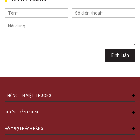
Minh
Việt Thương Music - 49E Phan Đăng Lưu
49E Phan Đăng Lưu, Phường Bình Thạnh, TPHCM, Quận Bình Thạnh, Hồ
Chí Minh
Việt Thương Music - 6F Ngô Thời Nhiệm
6F Ngô Thời Nhiệm, Phường Xuân Hòa, TPHCM, Quận 3, Hồ Chí Minh
Việt Thương Music - 94 Láng Hạ
Số 94 Láng Hạ, Phường Láng, Hà Nội, Đống Đa, Hà Nội
Bình luận
THÔNG TIN VIỆT THƯƠNG
HƯỚNG DẪN CHUNG
HỖ TRỢ KHÁCH HÀNG