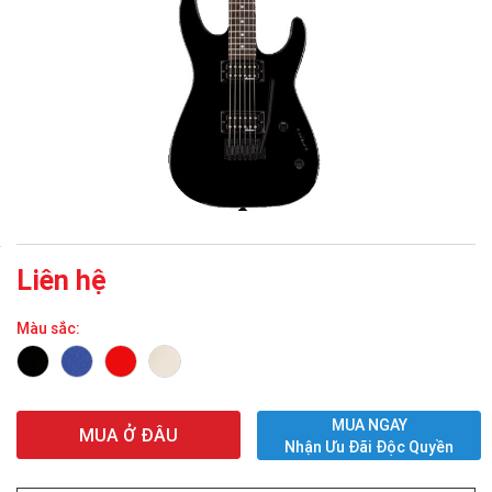
Liên hệ
Màu sắc:
MUA NGAY
MUA Ở ĐÂU
Nhận Ưu Đãi Độc Quyền