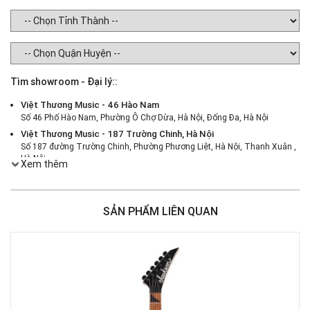
Tìm showroom - Đại lý::
Việt Thương Music - 46 Hào Nam
Số 46 Phố Hào Nam, Phường Ô Chợ Dừa, Hà Nội, Đống Đa, Hà Nội
Việt Thương Music - 187 Trường Chinh, Hà Nội
Số 187 đường Trường Chinh, Phường Phương Liệt, Hà Nội, Thanh Xuân ,
Hà Nội
Xem thêm
Việt Thương Music - 386 Cách Mạng Tháng 8
386 Cách Mạng Tháng Tám, Phường Nhiêu Lộc, TPHCM, Quận 3, Hồ Chí
Minh
SẢN PHẨM LIÊN QUAN
Việt Thương Music - 180 Võ Thị Sáu
180B Võ Thị Sáu, Phường Xuân Hòa, TPHCM, Quận 3, Hồ Chí Minh
Việt Thương Music - 442 Lũy Bán Bích
442 Lũy Bán Bích, Phường Tân Phú, TPHCM, Quận Tân Phú, Hồ Chí Minh
Việt Thương Music - 12 Quốc Hương
Tầng G, Tòa nhà Thảo Điền Pearl, 12 Quốc Hương, Phường An Khánh,
TPHCM, Quận 2, Hồ Chí Minh