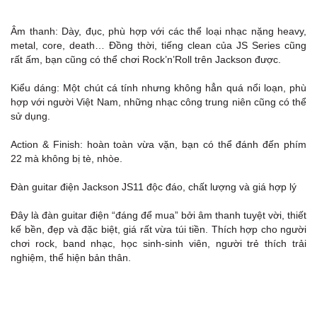
Âm thanh: Dày, đục, phù hợp với các thể loại nhạc nặng heavy,
metal, core, death… Đồng thời, tiếng clean của JS Series cũng
rất ấm, bạn cũng có thể chơi Rock’n’Roll trên Jackson được.
Kiểu dáng: Một chút cá tính nhưng không hẳn quá nổi loạn, phù
hợp với người Việt Nam, những nhạc công trung niên cũng có thể
sử dụng.
Action & Finish: hoàn toàn vừa vặn, bạn có thể đánh đến phím
22 mà không bị tè, nhòe.
Đàn guitar điện Jackson JS11 độc đáo, chất lượng và giá hợp lý
Đây là đàn guitar điện “đáng để mua” bởi âm thanh tuyệt vời, thiết
kế bền, đẹp và đặc biệt, giá rất vừa túi tiền. Thích hợp cho người
chơi rock, band nhạc, học sinh-sinh viên, người trẻ thích trải
nghiệm, thể hiện bản thân.