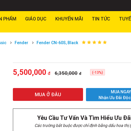
N PHẨM
GIÁO DỤC
KHUYẾN MÃI
TIN TỨC
TUYỂ
ssic
Fender
Fender CN-60S, Black
5,500,000
6,350,000
(-13%)
đ
đ
MUA NGA
MUA Ở ĐÂU
Nhận Ưu Đãi Độc
Yêu Cầu Tư Vấn Và Tìm Hiểu Ưu Đã
Các trường bắt buộc được chỉ định bằng dấu hoa thị (