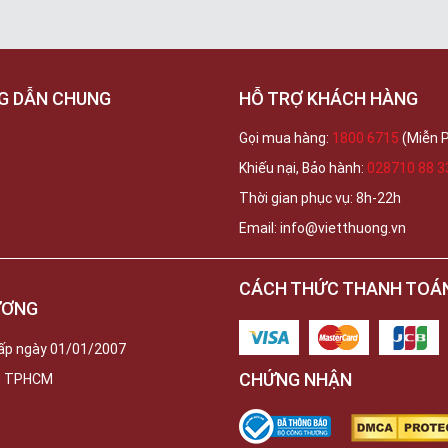
G DẪN CHUNG
HỖ TRỢ KHÁCH HÀNG
Gọi mua hàng:
1800 6715
(Miễn P
Khiếu nại, Bảo hành:
028710 88 3
Thời gian phục vụ: 8h-22h
Email: info@vietthuong.vn
CÁCH THỨC THANH TOÁ
ƯƠNG
ấp ngày 01/01/2007
CHỨNG NHẬN
c, TPHCM