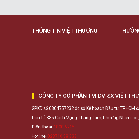
THÔNG TIN VIỆT THƯƠNG
HƯỚN
CÔNG TY CỔ PHẦN TM-DV-SX VIỆT TH
GPKD số 0304757232 do sở Kế hoạch Đầu tư TPHCM c
Địa chỉ: 386 Cách Mạng Tháng Tám, Phường Nhiêu Lộ
Điện thoại:
1800 6715
Hotline:
028710 88 333