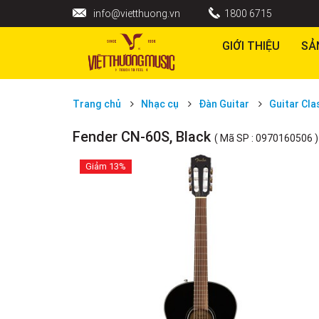
info@vietthuong.vn
1800 6715
GIỚI THIỆU
SẢ
Trang chủ
Nhạc cụ
Đàn Guitar
Guitar Cla
Fender CN-60S, Black
( Mã SP : 0970160506 )
Giảm
13%