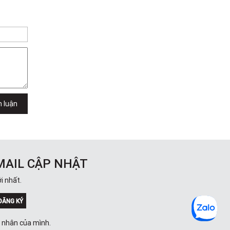
h luận
MAIL CẬP NHẬT
i nhất.
ĐĂNG KÝ
á nhân của mình.