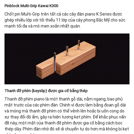
Pinblock Multi-Grip Kawai K300
Chốt pin Multi-Grip trên tất cả các cây đàn piano K Series được
ghép nhiều lớp với tối thiểu 11 lớp của cây phong Bắc Mỹ cho sức
mạnh tối đa và mô men xoắn nhất quán.
Thanh đỡ phím (keyslip) được gia cố bằng thép
Thanh đỡ phím piano là một thanh gỗ dài, nằm ngang, bao phủ
mặt trước của các phím đàn. Chính vì được làm bằng đoạn gỗ dài
và mỏng mà thanh đỡ phím có thể vênh lên hoặc bị uốn cong do
sự thay đổi độ ẩm, gây ra hiện tượng kẹt phím. Để khắc phục vấn
đề này, một mặt của thanh đỡ phím được gia cố bằng cách bọc
thép dày. Phím đàn nhờ đó sẽ di chuyển tự do hơn mà không bị kẹt