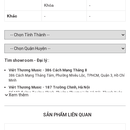
Khóa
-
Khác
-
-
Tìm showroom - Đại lý::
Việt Thương Music - 386 Cách Mạng Tháng 8
386 Cách Mạng Tháng Tám, Phường Nhiêu Lộc, TPHCM, Quận 3, Hồ Chí
Minh
Việt Thương Music - 187 Trường Chinh, Hà Nội
Số 187 đường Trường Chinh, Phường Phương Liệt, Hà Nội, Thanh Xuân ,
Xem thêm
Hà Nội
Việt Thương Music - 46 Hào Nam
Số 46 Phố Hào Nam, Phường Ô Chợ Dừa, Hà Nội, Đống Đa, Hà Nội
SẢN PHẨM LIÊN QUAN
Việt Thương Music - Crescent Mall
6F-01 Tầng 6 Trung Tâm Thương Mại Crescent Mall, 101 Tôn Dật Tiên,
Phường Tân Mỹ, TPHCM, Quận 7, Hồ Chí Minh