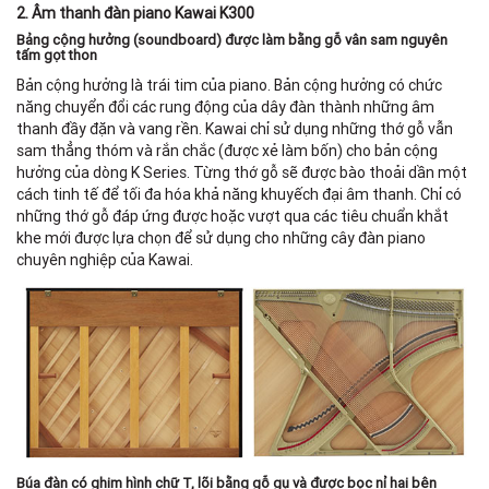
2. Âm thanh đàn piano Kawai K300
Bảng cộng hưởng (soundboard) được làm bằng gỗ vân sam nguyên
tấm gọt thon
Bản cộng hưởng là trái tim của piano. Bản cộng hưởng có chức
năng chuyển đổi các rung động của dây đàn thành những âm
thanh đầy đặn và vang rền. Kawai chỉ sử dụng những thớ gỗ vẫn
sam thẳng thóm và rắn chắc (được xẻ làm bốn) cho bản cộng
hưởng của dòng K Series. Từng thớ gỗ sẽ được bào thoải dần một
cách tinh tế để tối đa hóa khả năng khuyếch đại âm thanh. Chỉ có
những thớ gỗ đáp ứng được hoặc vượt qua các tiêu chuẩn khắt
khe mới được lựa chọn để sử dụng cho những cây đàn piano
chuyên nghiệp của Kawai.
Búa đàn có ghim hình chữ T, lõi bằng gỗ gụ và được bọc nỉ hai bên