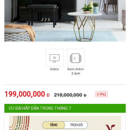
2
Video
Xem thêm
2 ảnh
199,000,000
218,000,000
(-9%)
Đ
Đ
ƯU ĐÃI HẤP DẪN TRONG THÁNG 7