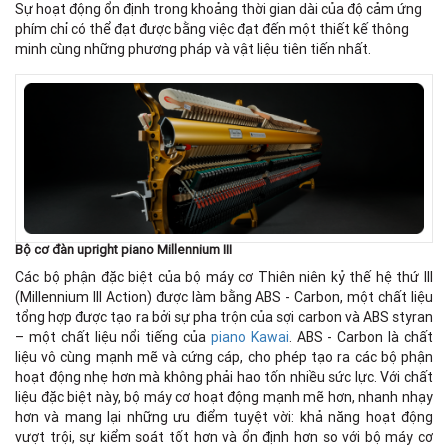
Sự hoạt động ổn định trong khoảng thời gian dài của độ cảm ứng
phím chỉ có thể đạt được bằng việc đạt đến một thiết kế thông
minh cùng những phương pháp và vật liệu tiên tiến nhất.
Bộ cơ đàn upright piano Millennium III
Các bộ phận đặc biệt của bộ máy cơ Thiên niên kỷ thế hệ thứ III
(Millennium III Action) được làm bằng ABS - Carbon, một chất liệu
tổng hợp được tạo ra bởi sự pha trộn của sợi carbon và ABS styran
– một chất liệu nổi tiếng của
piano Kawai
. ABS - Carbon là chất
liệu vô cùng mạnh mẽ và cứng cáp, cho phép tạo ra các bộ phận
hoạt động nhẹ hơn mà không phải hao tốn nhiều sức lực. Với chất
liệu đặc biệt này, bộ máy cơ hoạt động mạnh mẽ hơn, nhanh nhạy
hơn và mang lại những ưu điểm tuyệt vời: khả năng hoạt động
vượt trội, sự kiểm soát tốt hơn và ổn định hơn so với bộ máy cơ