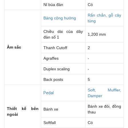
Nỉ búa đàn
Có
Rắn chắn, gỗ cây
Bảng cộng hưởng
tùng
Chiều dài của dây
1,200 mm
đàn số 1
Âm sắc
Thanh Cutoff
2
Agraffes
-
Duplex scaling
-
Back posts
5
Soft, Muffler,
Pedal
Damper
Bánh xe đôi, đồng
Thiết kế bên
Bánh xe
thau
ngoài
Softfall
Có