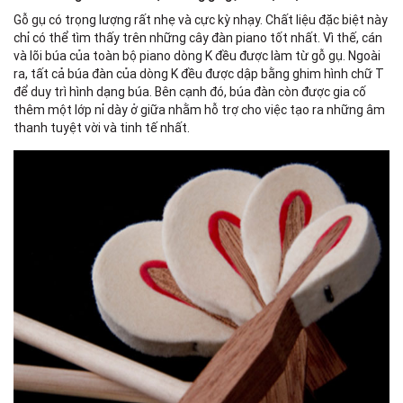
Gỗ gụ có trọng lượng rất nhẹ và cực kỳ nhạy. Chất liệu đặc biệt này
chỉ có thể tìm thấy trên những cây đàn piano tốt nhất. Vì thế, cán
và lõi búa của toàn bộ piano dòng K đều được làm từ gỗ gụ. Ngoài
ra, tất cả búa đàn của dòng K đều được dập bằng ghim hình chữ T
để duy trì hình dạng búa. Bên cạnh đó, búa đàn còn được gia cố
thêm một lớp nỉ dày ở giữa nhằm hỗ trợ cho việc tạo ra những âm
thanh tuyệt vời và tinh tế nhất.