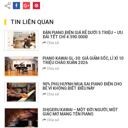
TIN LIÊN QUAN
ĐÀN PIANO ĐIỆN GIÁ RẺ DƯỚI 5 TRIỆU – ƯU
ĐÃI TẾT CHỈ 4.590.000Đ
Chia sẻ
PIANO KAWAI GL-30: GIÁ GIẢM SỐC, LÌ XÌ 10
TRIỆU CHÀO XUÂN 2026
Chia sẻ
90% PHỤ HUYNH MUA SAI PIANO ĐIỆN CHO
BÉ VÌ KHÔNG BIẾT ĐIỀU NÀY
Chia sẻ
SHIGERU KAWAI – MỘT ĐỜI NGƯỜI, MỘT
GIẤC MƠ MANG TÊN PIANO
Chia sẻ