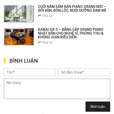
CUỐI NĂM SẮM ĐÀN PIANO GRAND MỚI –
ĐỔI VẬN, ĐÓN LỘC, NUÔI DƯỠNG ĐAM MÊ
Chia sẻ
KAWAI GX-3 – ĐẲNG CẤP GRAND PIANO
NHẬT BẢN CHO NGHỆ SĨ, PHÒNG THU &
KHÔNG GIAN BIỂU DIỄN
Chia sẻ
BÌNH LUẬN
Bình luận