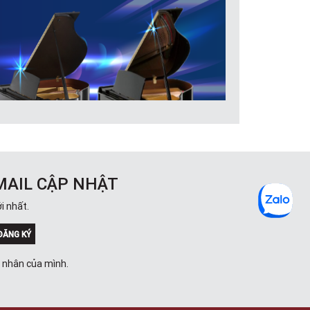
MAIL CẬP NHẬT
i nhất.
ĐĂNG KÝ
á nhân của mình.
tinh tế, thích hợp cho nhiều mục đích sử dụng khác