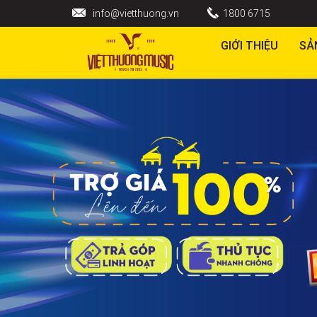
info@vietthuong.vn
1800 6715
GIỚI THIỆU
SẢ