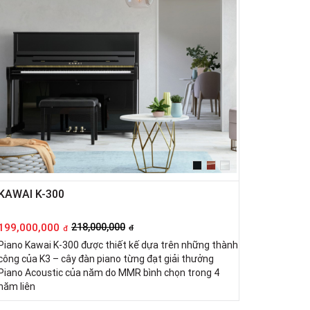
KAWAI K-300
199,000,000
218,000,000
đ
đ
Piano Kawai K-300 được thiết kế dựa trên những thành
công của K3 – cây đàn piano từng đạt giải thưởng
Piano Acoustic của năm do MMR bình chọn trong 4
năm liên