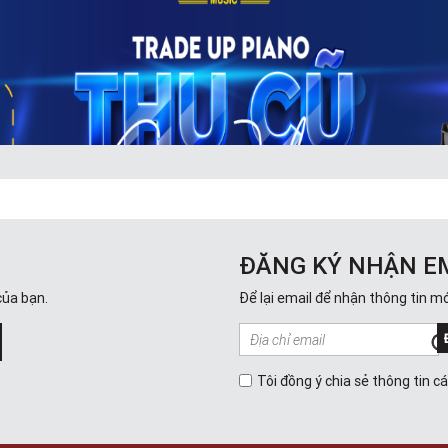
ĐĂNG KÝ NHẬN E
của bạn.
Để lại email để nhận thông tin mớ
Đàn Piano Upright - Đàn Piano Đứng
Tôi đồng ý chia sẻ thông tin c
n ngoài như chiếc hộp chữ nhật. Nó có kích thước linh hoạt, âm thanh 