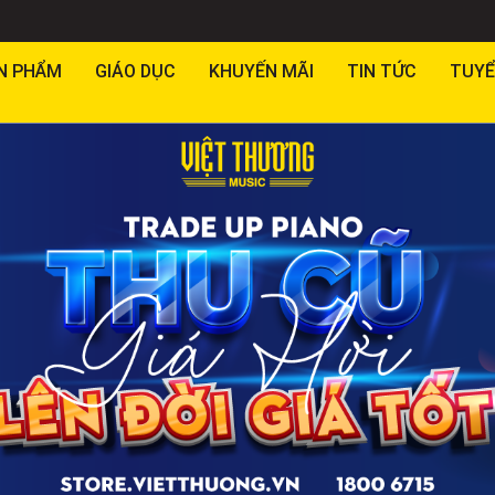
N PHẨM
GIÁO DỤC
KHUYẾN MÃI
TIN TỨC
TUYỂ