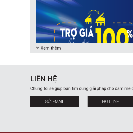
Xem thêm
LIÊN HỆ
Chúng tôi sẽ giúp bạn tìm đúng giải pháp cho đam mê 
GỬI EMAIL
HOTLINE
Đàn upright piano
(đàn piano đứng) có hình dáng bê
nhau.