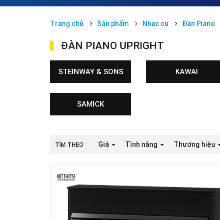
Trang chủ
Sản phẩm
Nhạc cụ
Đàn Piano
ĐÀN PIANO UPRIGHT
STEINWAY & SONS
KAWAI
SAMICK
Giá
Tính năng
Thương hiệu
TÌM THEO