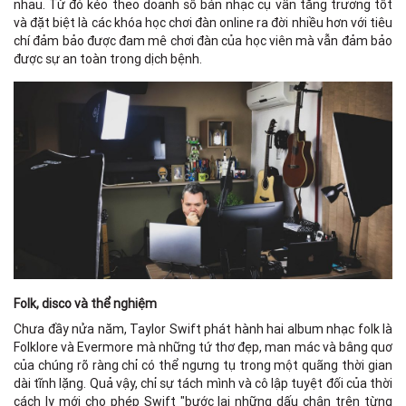
nhau. Từ đó kéo theo doanh số bán nhạc cụ vẫn tăng trưởng tốt
và đặt biệt là các khóa học chơi đàn online ra đời nhiều hơn với tiêu
chí đảm bảo được đam mê chơi đàn của học viên mà vẫn đảm bảo
được sự an toàn trong dịch bệnh.
Folk, disco và thể nghiệm
Chưa đầy nửa năm, Taylor Swift phát hành hai album nhạc folk là
Folklore và Evermore mà những tứ thơ đẹp, man mác và bâng quơ
của chúng rõ ràng chỉ có thể ngưng tụ trong một quãng thời gian
dài tĩnh lặng. Quả vậy, chỉ sự tách mình và cô lập tuyệt đối của thời
cách ly mới cho phép Swift "bước lại những dấu chân trên từng