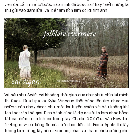
viên đá, cố tìm ra từ bước nào mình đã bước sai" hay "viết những lá
thư gửi vào đám lửa" và "bẻ tâm hồn làm đôi đi tìm anh".
Và nếu như Swift coi khoảng thời gian qua như phút nhìn lại mình
thì Gaga, Dua Lipa và Kylie Minogue thổi bùng lên âm nhạc của
những sàn nhảy disco như một lời tuyên chiến với bầu không khí
tan tác trên thế giới. Dịch bệnh cũng là dịp người ta làm nhạc bằng
tất cả những gì mình có trong tay. Charlie XCX đưa vào How I’m
feeling now cả tiếng ồn của trò chơi điện tử. Fiona Apple thì lấy
tường làm trống, lấy nồi niêu xoong chảo và thậm chí là xương chó