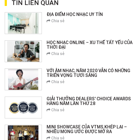
TIN LIÊN QUAN
ĐỊA ĐIỂM HỌC NHẠC UY TÍN
Chia sẻ
HỌC NHẠC ONLINE – XU THẾ TẤT YẾU CỦA
THỜI ĐẠI
Chia sẻ
VỚI ÂM NHẠC, NĂM 2020 VẪN CÓ NHỮNG
TRIỂN VỌNG TƯƠI SÁNG
Chia sẻ
GIẢI THƯỞNG DEALERS' CHOICE AWARDS
HÀNG NĂM LẦN THỨ 28
Chia sẻ
MINI SHOWCASE CỦA VTMS KHÉP LẠI –
NHIỀU MONG ƯỚC ĐƯỢC MỞ RA
Chia sẻ