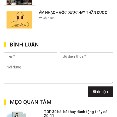
ÂM NHẠC – ĐỘC DƯỢC HAY THẦN DƯỢC
Chia sẻ
BÌNH LUẬN
Bình luận
MẸO QUAN TÂM
TOP 30 bài hát hay dành tặng thầy cô
20-11