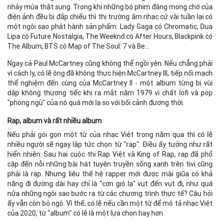
nhảy múa thật sung. Trong khi những bộ phim đáng mong chờ của
điện ảnh đều bị đắp chiếu thì thị trường âm nhạc cứ vài tuần lại có
một ngôi sao phát hành sản phẩm: Lady Gaga có Chromatic, Dua
Lipa có Future Nostalgia, The Weeknd có After Hours, Blackpink có
The Album, BTS có Map of The Soul: 7 và Be...
Ngay cả Paul McCartney cũng không thể ngồi yên. Nếu chẳng phải
vì cách ly, có lẽ ông đã không thực hiện McCartney III, tiếp nối mạch
thể nghiệm đến cùng của McCartney II - một album từng bị vùi
dập không thương tiếc khi ra mắt năm 1979 vì chất lofi và pop
"phòng ngủ" của nó quá mới lạ so với bối cảnh đương thời.
Rap, album và rất nhiều album
Nếu phải gói gọn một từ của nhạc Việt trong năm qua thì có lẽ
nhiều người sẽ ngay lập tức chọn từ "rap". Điều ấy tưởng như rất
hiển nhiên. Sau hai cuộc thi Rap Việt và King of Rap, rap đã phổ
cập đến nỗi những bài hát tuyên truyền sống xanh trên tivi cũng
phải là rap. Nhưng liệu thế hệ rapper mới được mài giũa có khả
năng đi đường dài hay chỉ là "cơn gió lạ" vụt đến vụt đi, như quá
nửa những ngôi sao bước ra từ các chương trình thực tế? Câu hỏi
ấy vẫn còn bỏ ngỏ. Vì thế, có lẽ nếu cần một từ để mô tả nhạc Việt
của 2020, từ "album" có lẽ là một lựa chọn hay hơn.