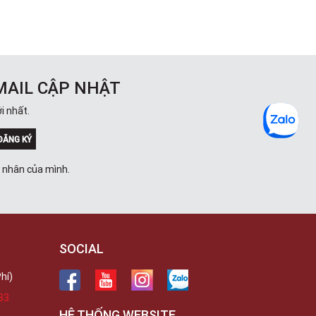
MAIL CẬP NHẬT
i nhất.
ĐĂNG KÝ
á nhân của mình.
SOCIAL
hí)
33
HỆ THỐNG WEBSITE