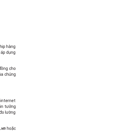
ship hàng
c áp dụng
 đồng cho
của chúng
 internet
tin tưởng
 đo lường
.vn
hoặc