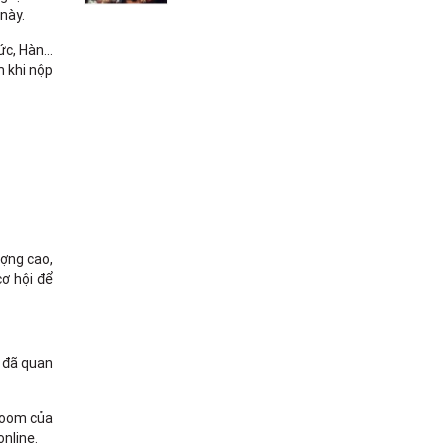
 này.
c, Hàn...
m khi nộp
ượng cao,
ơ hội để
i đã quan
wroom của
online.