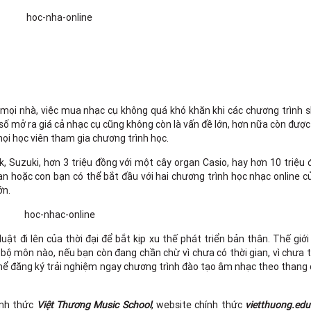
 mọi nhà, việc mua nhạc cụ không quá khó khăn khi các chương trình 
số mở ra giá cả nhạc cụ cũng không còn là vấn đề lớn, hơn nữa còn đượ
ọi học viên tham gia chương trình học.
ok, Suzuki, hơn 3 triệu đồng với một cây organ Casio, hay hơn 10 triệu
ạn hoặc con bạn có thể bắt đầu với hai chương trình học nhạc online 
ớn.
ật đi lên của thời đại để bắt kịp xu thế phát triển bản thân. Thế giới
bộ môn nào, nếu bạn còn đang chần chừ vì chưa có thời gian, vì chưa 
 thể đăng ký trải nghiệm ngay chương trình đào tạo âm nhạc theo thang
ính thức
Việt Thương Music School
, website chính thức
vietthuong.edu