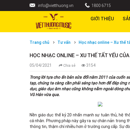
info@vietthuong.vn
1800 6715
GIỚI THIỆU
SẢ
Trang chủ
Tư vấn
Học nhạc online – Xu thế tấ
HỌC NHẠC ONLINE – XU THẾ TẤT YẾU CỦA
05/04/2021
3154
Chia sẻ
Trong lời tựa cho ấn bản sửa đổi năm 2011 của cuốn sá
tạp, chúng ta càng cần phải sáng tạo hơn để đáp ứng n
dục, giáo dục âm nhạc cũng không nằm ngoài dòng chảy.
Vũ Hán vừa qua.
Nền giáo dục thế kỷ 20 nhấn mạnh sự tuân thủ, hệ th
cá nhân. Phương pháp này gây ra sự chán nản trong thế 
thông tin, thậm chí nhiều hơn ở trường cung cấp. Sự đòi