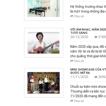
Hệ thống trường nhạc V
là một trong những địa 
Chia sẻ
VỚI ÂM NHẠC, NĂM 202
TƯƠI SÁNG
26/12/2020
3188
Năm 2020 sắp qua, đối v
năm tồi tệ và đó là lời 
cho quãng thời gian khô
Chia sẻ
MINI SHOWCASE CỦA VT
ĐƯỢC MỞ RA
11/11/2020
2696
Chuỗi sự kiện mini sho
Thương diễn ra liên tục
11/2020 đã mang đến cá
Chia sẻ