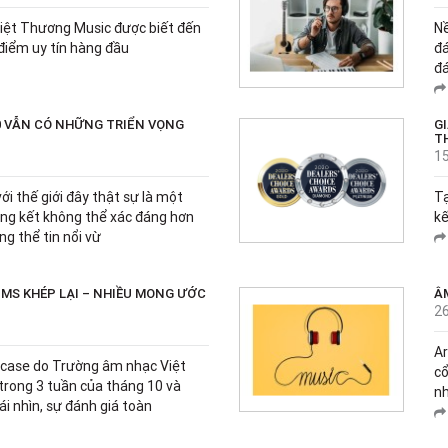
iệt Thương Music được biết đến
Nề
điểm uy tín hàng đầu
đá
đá
0 VẪN CÓ NHỮNG TRIỂN VỌNG
G
T
1
ới thế giới đây thật sự là một
Tạ
tổng kết không thể xác đáng hơn
kế
ng thể tin nổi vừ
MS KHÉP LẠI – NHIỀU MONG ƯỚC
Â
2
Ar
wcase do Trường âm nhạc Việt
cổ
 trong 3 tuần của tháng 10 và
nh
i nhìn, sự đánh giá toàn