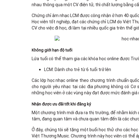
nhau thông qua một CV điện tử, thì chất lượng bằng cấp
Chứng chỉ âm nhạc LCM được công nhận ở hơn 40 quốc gi
Học viên tốt nghiệp, đạt các chứng chỉ LCM do Việt Th
CV cho việc đi học, đi làm tại nhiều quốc gia trên thế g
Không giới hạn độ tuổi
Lứa tuổi có thể tham gia các khóa học online được Tr
LCM: Dành cho trẻ từ 6 tuổi trở lên
Các lớp học nhạc online theo chương trình chuẩn quố
cho người yêu nhạc tại các địa phương không có Cơ s
những học viên ở các vùng này đạt được mức đánh giá
Nhận được ưu đãi tốt khi đăng ký
Một chương trình mới đưa ra thị trường, để nhằm kích c
tâm, đang quan tâm và chưa quan tâm đến là các chươ
Ở đây, chúng tôi sẽ tặng một buổi học thử cho các họ
Việt Thương Music. Chương trình này học viên có thể á