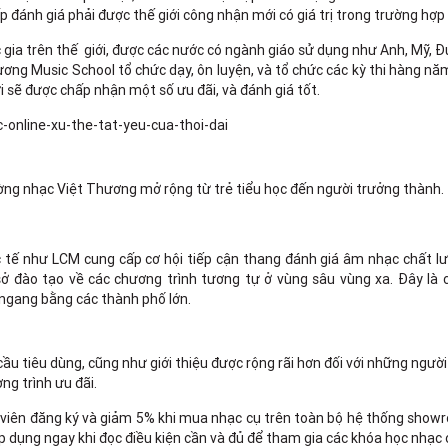
 đánh giá phải được thế giới công nhận mới có giá trị trong trường hợp
a trên thế giới, được các nước có ngành giáo sử dụng như Anh, Mỹ, Đứ
ương Music School tổ chức dạy, ôn luyện, và tổ chức các kỳ thi hàng nă
iới sẽ được chấp nhận một số ưu đãi, và đánh giá tốt.
ường nhạc Việt Thương mở rộng từ trẻ tiểu học đến người trưởng thành.
c tế như LCM cung cấp cơ hội tiếp cận thang đánh giá âm nhạc chất l
ở đào tạo về các chương trình tương tự ở vùng sâu vùng xa. Đây là c
 ngang bằng các thành phố lớn.
ầu tiêu dùng, cũng như giới thiệu được rộng rãi hơn đối với những ngườ
ng trình ưu đãi.
c viên đăng ký và giảm 5% khi mua nhạc cụ trên toàn bộ hệ thống sho
p dụng ngay khi đọc điều kiện cần và đủ để tham gia các khóa học nhạc 