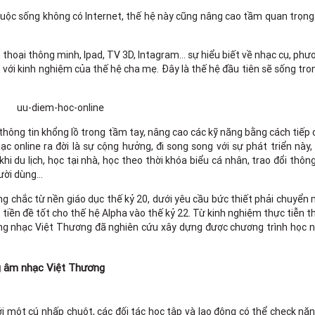
uộc sống không có Internet, thế hệ này cũng nâng cao tầm quan trọng
 thoại thông minh, Ipad, TV 3D, Intagram… sự hiểu biết về nhạc cụ, ph
o với kinh nghiệm của thế hệ cha mẹ. Đây là thế hệ đầu tiên sẽ sống tro
 thông tin khổng lồ trong tầm tay, nâng cao các kỹ năng bằng cách tiếp
hạc online ra đời là sự cộng hưởng, đi song song với sự phát triển này
 du lịch, học tại nhà, học theo thời khóa biểu cá nhân, trao đổi thông
gười dùng…
ững chắc từ nền giáo dục thế kỷ 20, dưới yêu cầu bức thiết phải chuyển
tiền đề tốt cho thế hệ Alpha vào thế kỷ 22. Từ kinh nghiệm thực tiễn 
ường nhạc Việt Thương đã nghiên cứu xây dựng được chương trình học 
ng âm nhạc Việt Thương
ới một cú nhấp chuột, các đối tác học tập và lao động có thể check năn