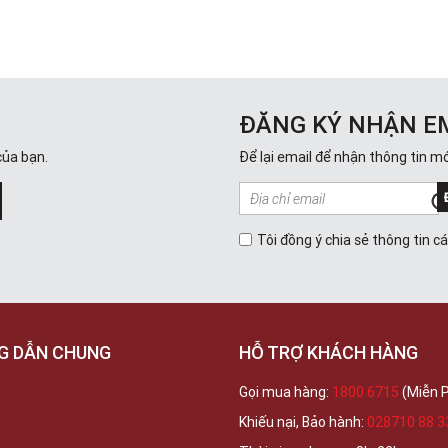
ĐĂNG KÝ NHẬN E
của bạn.
Để lại email để nhận thông tin mớ
Tôi đồng ý chia sẻ thông tin c
G DẪN CHUNG
HỖ TRỢ KHÁCH HÀNG
Gọi mua hàng:
1800 6715
(Miễn P
Khiếu nại, Bảo hành:
028710 88 3