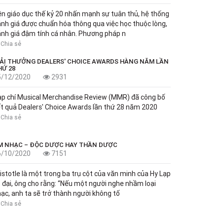
n giáo dục thế kỷ 20 nhấn mạnh sự tuân thủ, hệ thống
nh giá được chuẩn hóa thông qua việc học thuộc lòng,
nh giá đậm tính cá nhân. Phương pháp n
Chia sẻ
IẢI THƯỞNG DEALERS' CHOICE AWARDS HÀNG NĂM LẦN
HỨ 28
5/12/2020
2931
p chí Musical Merchandise Review (MMR) đã công bố
t quả Dealers' Choice Awards lần thứ 28 năm 2020
Chia sẻ
M NHẠC – ĐỘC DƯỢC HAY THẦN DƯỢC
6/10/2020
7151
istotle là một trong ba trụ cột của văn minh của Hy Lạp
 đại, ông cho rằng: “Nếu một người nghe nhầm loại
ạc, anh ta sẽ trở thành người không tố
Chia sẻ