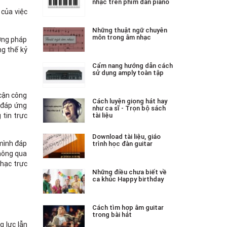
nhạc trên phím đàn piano
 của việc
Những thuật ngữ chuyên
môn trong âm nhạc
ương pháp
ng thế kỷ
Cẩm nang hướng dẫn cách
sử dụng amply toàn tập
 cận công
Cách luyện giọng hát hay
, đáp ứng
như ca sĩ - Trọn bộ sách
 tin trực
tài liệu
Download tài liệu, giáo
 mình đáp
trình học đàn guitar
thông qua
nhạc trực
Những điều chưa biết về
ca khúc Happy birthday
Cách tìm hợp âm guitar
trong bài hát
g lực lẫn