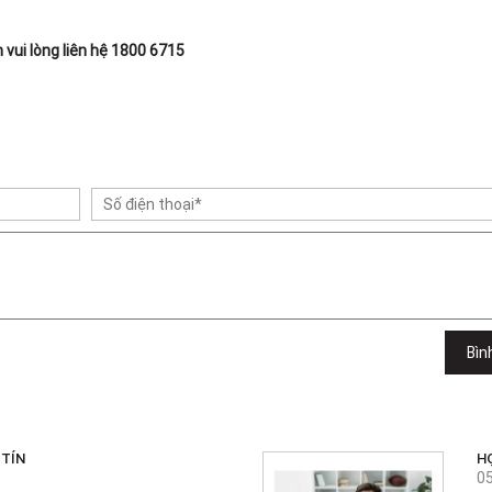
n vui lòng liên hệ 1800 6715
Bìn
 TÍN
H
0