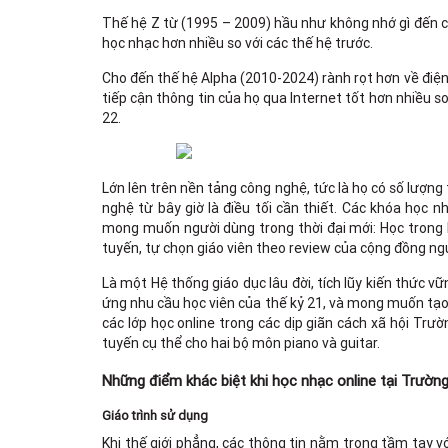
Thế hệ Z từ (1995 – 2009) hầu như không nhớ gì đến c
học nhạc hơn nhiều so với các thế hệ trước.
Cho đến thế hệ Alpha (2010-2024) rành rọt hơn về điện
tiếp cận thông tin của họ qua Internet tốt hơn nhiều s
22.
Lớn lên trên nền tảng công nghệ, tức là họ có số lượng
nghệ từ bây giờ là điều tối cần thiết. Các khóa học n
mong muốn người dùng trong thời đại mới: Học trong khi
tuyến, tự chọn giáo viên theo review của cộng đồng n
Là một Hệ thống giáo dục lâu đời, tích lũy kiến thức v
ứng nhu cầu học viên của thế kỷ 21, và mong muốn tạo 
các lớp học online trong các dịp giãn cách xã hội Tr
tuyến cụ thể cho hai bộ môn piano và guitar.
Những điểm khác biệt khi học nhạc online tại Trườ
Giáo trình sử dụng
Khi thế giới phẳng, các thông tin nằm trong tầm tay v