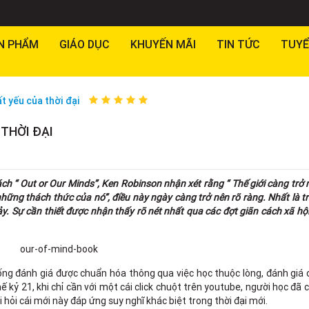
N PHẨM
GIÁO DỤC
KHUYẾN MÃI
TIN TỨC
TUYỂ
t yếu của thời đại
 THỜI ĐẠI
ch “ Out or Our Minds”, Ken Robinson nhận xét rằng “ Thế giới càng trở
hững thách thức của nó”, điều này ngày càng trở nên rõ ràng. Nhất là t
 Sự cần thiết được nhận thấy rõ nét nhất qua các đợt giãn cách xã hội
ống đánh giá được chuẩn hóa thông qua việc học thuộc lòng, đánh giá
kỷ 21, khi chỉ cần với một cái click chuột trên youtube, người học đã 
 hỏi cái mới này đáp ứng suy nghĩ khác biệt trong thời đại mới.