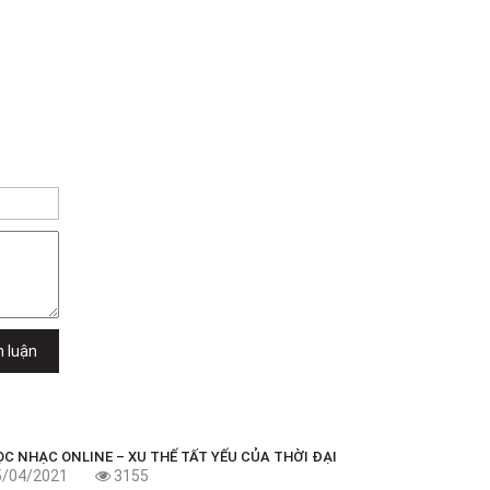
h luận
ỌC NHẠC ONLINE – XU THẾ TẤT YẾU CỦA THỜI ĐẠI
5/04/2021
3155