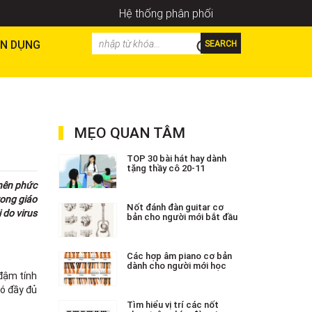
Hệ thống phân phối
N DỤNG
SEARCH
MẸO QUAN TÂM
TOP 30 bài hát hay dành
tặng thầy cô 20-11
 nên phức
rong giáo
Nốt đánh đàn guitar cơ
 do virus
bản cho người mới bắt đầu
Các hợp âm piano cơ bản
dành cho người mới học
 đậm tính
có đầy đủ
Tìm hiểu vị trí các nốt