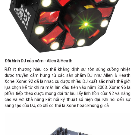
Đội hình DJ của năm - Allen & Heath
Rất ít thương hiệu có thể khẳng định sự tôn sùng cuồng nhiệt
được truyền cảm hứng từ các sản phẩm DJ như Allen & Heath
Xone. Xone: 92 đã là nhạc cụ được nhiều DJ xuất sắc nhất thế giới
lựa chọn kể từ khi ra mắt lần đầu tiên vào năm 2003. Xone: 96 là
phần tiếp theo được mong đợi từ lâu, lấy linh hồn của: 92 và nâng
cao và với khả năng kết nối kỹ thuật số hiện đại. Khi nói đến sự
sáng tạo của DJ, đó chỉ có thể là Xone hoặc không gì cả.