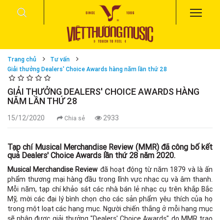
Trang chủ
Tư vấn
Giải thưởng Dealers' Choice Awards hàng năm lần thứ 28
GIẢI THƯỞNG DEALERS' CHOICE AWARDS HÀNG
NĂM LẦN THỨ 28
15/12/2020
2933
Chia sẻ
Tạp chí Musical Merchandise Review (MMR) đã công bố kết
quả Dealers' Choice Awards lần thứ 28 năm 2020.
Musical Merchandise Review
đã hoạt động từ năm 1879 và là ấn
phẩm thương mại hàng đầu trong lĩnh vực nhạc cụ và âm thanh.
Mỗi năm, tạp chí khảo sát các nhà bán lẻ nhạc cụ trên khắp Bắc
Mỹ, mời các đại lý bình chọn cho các sản phẩm yêu thích của họ
trong một loạt các hạng mục. Người chiến thắng ở mỗi hạng mục
sẽ nhận được giải thưởng "Dealers' Choice Awards" do MMR trao