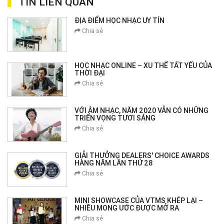
TIN LIÊN QUAN
ĐỊA ĐIỂM HỌC NHẠC UY TÍN
Chia sẻ
HỌC NHẠC ONLINE – XU THẾ TẤT YẾU CỦA
THỜI ĐẠI
Chia sẻ
VỚI ÂM NHẠC, NĂM 2020 VẪN CÓ NHỮNG
TRIỂN VỌNG TƯƠI SÁNG
Chia sẻ
GIẢI THƯỞNG DEALERS' CHOICE AWARDS
HÀNG NĂM LẦN THỨ 28
Chia sẻ
MINI SHOWCASE CỦA VTMS KHÉP LẠI –
NHIỀU MONG ƯỚC ĐƯỢC MỞ RA
Chia sẻ