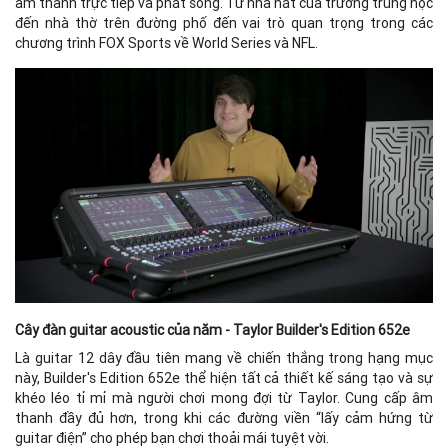
âm thanh trực tiếp và phát sóng. Từ nhà hát của trường trung học
đến nhà thờ trên đường phố đến vai trò quan trọng trong các
chương trình FOX Sports về World Series và NFL.
Cây đàn guitar acoustic của năm - Taylor Builder's Edition 652e
Là guitar 12 dây đầu tiên mang về chiến thắng trong hạng mục
này, Builder's Edition 652e thể hiện tất cả thiết kế sáng tạo và sự
khéo léo tỉ mỉ mà người chơi mong đợi từ Taylor. Cung cấp âm
thanh đầy đủ hơn, trong khi các đường viền “lấy cảm hứng từ
guitar điện” cho phép bạn chơi thoải mái tuyệt vời.