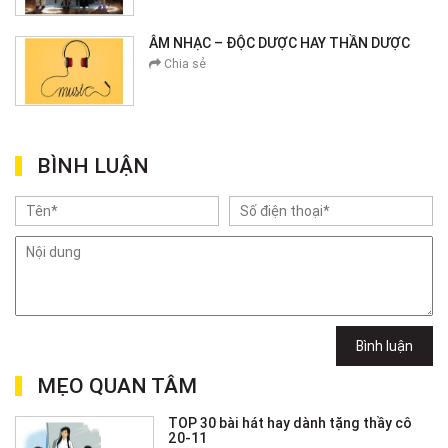
ÂM NHẠC – ĐỘC DƯỢC HAY THẦN DƯỢC
Chia sẻ
BÌNH LUẬN
Bình luận
MẸO QUAN TÂM
TOP 30 bài hát hay dành tặng thầy cô
20-11