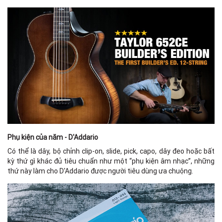
Phụ kiện của năm - D'Addario
Có thể là dây, bộ chỉnh clip-on, slide, pick, capo, dây đeo hoặc bất
kỳ thứ gì khác đủ tiêu chuẩn như một “phụ kiện âm nhạc”, những
thứ này làm cho D'Addario được người tiêu dùng ưa chuộng.