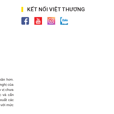
KẾT NỐI VIỆT THƯƠNG
khăn hơn.
nghị của
n vị chưa
c và cẩn
xuất các
. với mức