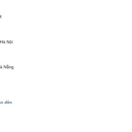
M
 Hà Nội
Đà Nẵng
ân đèn