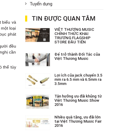
Tuyển dụng
TIN ĐƯỢC QUAN TÂM
t biểu và
 một loại
VIỆT THƯƠNG MUSIC
CHÍNH THỨC KHAI
 bục phát
TRƯƠNG FLAGSHIP
STORE ĐẦU TIÊN
gười đều
 nghị cần
Để trở thành Đối Tác của
Việt Thương Music
ó thể tùy
Lợi ích của jack chuyển 3.5
mm ra 6.5 mm và 6.5mm ra
3.5mm
Tận hưởng ưu đãi khủng từ
Việt Thương Music Show
2016
Nhiều quà tặng, ưu đãi lớn
tại Việt Thương Music Fair
2016