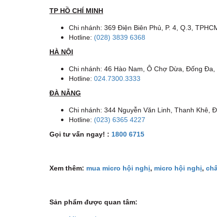
TP HỒ CHÍ MINH
Chi nhánh: 369 Điện Biên Phủ, P. 4, Q.3, TPHC
Hotline:
(028) 3839 6368
HÀ NỘI
Chi nhánh: 46 Hào Nam, Ô Chợ Dừa, Đống Đa,
Hotline:
024.7300.3333
ĐÀ NẴNG
Chi nhánh: 344 Nguyễn Văn Linh, Thanh Khê, 
Hotline:
(023) 6365 4227
Gọi tư vấn ngay! :
1800 6715
Xem thêm:
mua micro hội nghị
,
micro hội nghị
,
ch
Sản phẩm được quan tâm: