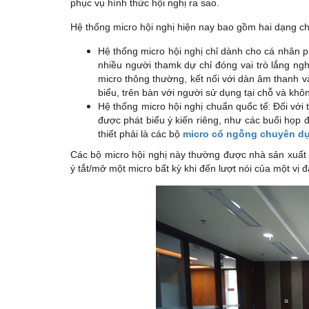
phục vụ hình thức hội nghị ra sao.
Hệ thống micro hội nghị hiện nay bao gồm hai dạng ch
Hệ thống micro hội nghị chỉ dành cho cá nhân p
nhiều người thamk dự chỉ đóng vai trò lắng ng
micro thông thường, kết nối với dàn âm thanh v
biểu, trên bàn với người sử dụng tại chỗ và khô
:
Hệ thống micro hội nghị chuẩn quốc tế
Đối với
được phát biểu ý kiến riêng, như các buổi họp đ
thiết phải là các bộ
micro cổ ngỗng chuyên d
Các bộ micro hội nghị này thường được nhà sản xuất tí
ý tắt/mở một micro bất kỳ khi đến lượt nói của một vị đ