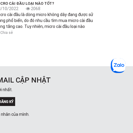
ICRO CÀI ĐẦU LOẠI NÀO TỐT?
3/10/2022
2068
cro cài đầu là dòng micro không dây đang được sử
ng phổ biến, do đó nhu cầu tìm mua micro cài đầu
ng tăng cao. Tuy nhiên, micro cài đầu loại nào
Chia sẻ
MAIL CẬP NHẬT
i nhất.
ĐĂNG KÝ
á nhân của mình.