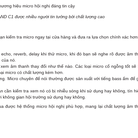
ND C1 được nhiều người tin tưởng bởi chất lượng cao
ạn kiểm tra micro ngay tại cửa hàng và đưa ra lựa chọn chính xác hơ
 echo, reverb, delay khi thử micro, khi đó bạn sẽ nghe rõ được âm t
g của nó.
xem âm thanh thay đổi như thế nào. Các loại micro cổ ngỗng tốt sẽ 
oại micro có chất lượng kém hơn.
g. Micro chuyên để nói thường được sản xuất với tiếng bass ấm để g
ạn cần kiểm tra xem nó có bị nhiễu sóng khi sử dụng hay không, tín hi
i không gian hội trường sử dụng hay không.
ua được hệ thống micro hội nghị phù hợp, mang lại chất lượng âm t