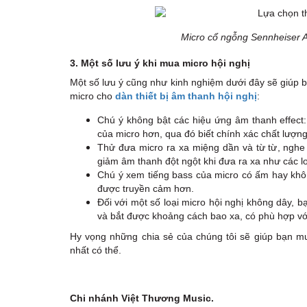
Micro cổ ngỗng Sennheiser A
3. Một số lưu ý khi mua micro hội nghị
Một số lưu ý cũng như kinh nghiệm dưới đây sẽ giúp b
micro cho
dàn thiết bị âm thanh hội nghị
:
Chú ý không bật các hiệu ứng âm thanh effect:
của micro hơn, qua đó biết chính xác chất lượn
Thử đưa micro ra xa miệng dần và từ từ, nghe 
giảm âm thanh đột ngột khi đưa ra xa như các l
Chú ý xem tiếng bass của micro có ấm hay khôn
được truyền cảm hơn.
Đối với một số loại micro hội nghị không dây, b
và bắt được khoảng cách bao xa, có phù hợp vớ
Hy vọng những chia sẻ của chúng tôi sẽ giúp bạn m
nhất có thể.
Chi nhánh Việt Thương Music.