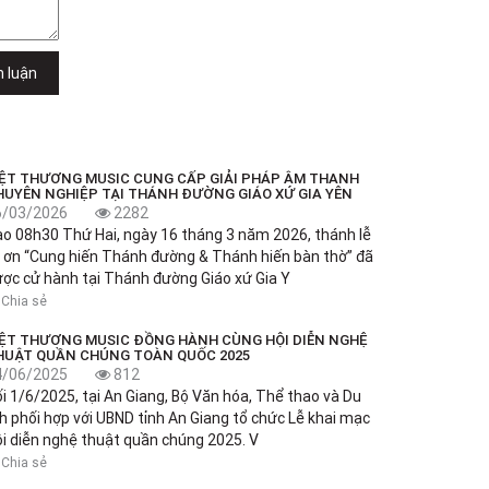
h luận
IỆT THƯƠNG MUSIC CUNG CẤP GIẢI PHÁP ÂM THANH
HUYÊN NGHIỆP TẠI THÁNH ĐƯỜNG GIÁO XỨ GIA YÊN
6/03/2026
2282
o 08h30 Thứ Hai, ngày 16 tháng 3 năm 2026, thánh lễ
 ơn “Cung hiến Thánh đường & Thánh hiến bàn thờ” đã
ợc cử hành tại Thánh đường Giáo xứ Gia Y
Chia sẻ
IỆT THƯƠNG MUSIC ĐỒNG HÀNH CÙNG HỘI DIỄN NGHỆ
HUẬT QUẦN CHÚNG TOÀN QUỐC 2025
4/06/2025
812
i 1/6/2025, tại An Giang, Bộ Văn hóa, Thể thao và Du
ch phối hợp với UBND tỉnh An Giang tổ chức Lễ khai mạc
i diễn nghệ thuật quần chúng 2025. V
Chia sẻ