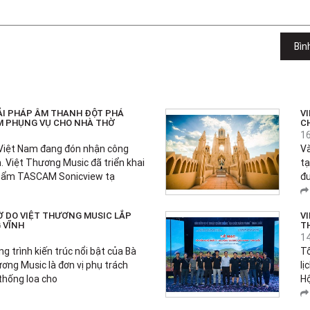
Bìn
ẢI PHÁP ÂM THANH ĐỘT PHÁ
V
M PHỤNG VỤ CHO NHÀ THỜ
C
1
Việt Nam đang đón nhận công
Và
. Việt Thương Music đã triển khai
tạ
phẩm TASCAM Sonicview tạ
đư
Ờ DO VIỆT THƯƠNG MUSIC LẮP
V
 VĨNH
T
1
g trình kiến trúc nổi bật của Bà
Tố
ương Music là đơn vị phụ trách
lị
 thống loa cho
Hộ