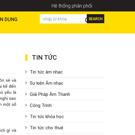
Hệ thống phân phối
N DỤNG
SEARCH
TIN TỨC
Tin tức âm nhạc
ôn sẻ và
Sự kiện Âm nhạc
ải kế đến
ủ yếu là
Giải Pháp Âm Thanh
 nghị sao
ạn một số
Công Trình
Tin tức khóa học
Tin tức cho thuê
ích gì và