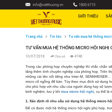
info@vietthuong.vn
1800 6715
GIỚI THIỆU
SẢ
Trang chủ
Tin tức
Tư vấn mua hệ thống micro
TƯ VẤN MUA HỆ THỐNG MICRO HỘI NGHỊ 
10/07/2018
4748
Chia sẻ
Trong các phòng họp chuyên nghiệp thì chắc chắn sẽ 
tăng thêm tính chuyên nghiệp của phòng họp. Trên thị
những cái tên nổi tiếng như Inter-M, SENNHEISER… T
micro cổ ngỗng để bàn. Tùy theo mục đích sử dụng họp 
cho phù hợp với nhu cầu của người dùng hay số lượng
kinh nghiệm, lưu ý khi
mua micro hội nghị
, cụ thể là
1. Xác định rõ nhu cầu sử dụng hệ thống micro hộ
Để có được một hệ thống micro hội nghị phù hợp, trướ