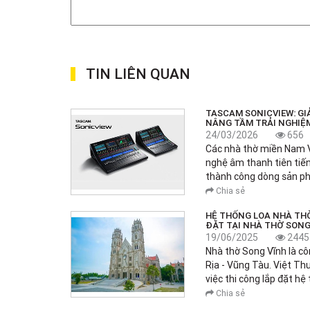
TIN LIÊN QUAN
TASCAM SONICVIEW: GI
NÂNG TẦM TRẢI NGHIỆ
24/03/2026
656
Các nhà thờ miền Nam 
nghệ âm thanh tiên tiến
thành công dòng sản 
Chia sẻ
HỆ THỐNG LOA NHÀ TH
ĐẶT TẠI NHÀ THỜ SONG
19/06/2025
2445
Nhà thờ Song Vĩnh là côn
Rịa - Vũng Tàu. Việt Th
việc thi công lắp đặt hệ
Chia sẻ