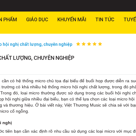
N PHẨM
GIÁO DỤC
KHUYẾN MÃI
TIN TỨC
TUYỂ
 hội nghị chất lượng, chuyên nghiệp
CHẤT LƯỢNG, CHUYÊN NGHIỆP
cần có hệ thống micro chủ tọa đại biểu để buổi họp được diễn ra su
 trường có khá nhiều hệ thống micro hội nghị chất lượng, trong đó ph
rong đó, loại micro thường được sử dụng trong các buổi hội nghị ch
hội nghị giữa nhiều đại biểu, bạn có thể lựa chọn các loại micro hội
 và thương hiệu. Ở bài viết này, Việt Thương Music sẽ chia sẻ với b
 micro cổ ngỗng.
i nghị
c tiên bạn cần xác định rõ nhu cầu sử dụng các loại micro với mục đ