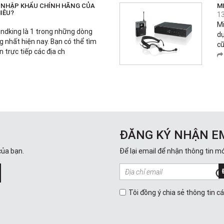
 NHẬP KHẨU CHÍNH HÃNG CỦA
M
IÊU?
1
Mi
undking là 1 trong những dòng
dụ
 nhất hiện nay. Bạn có thể tìm
cũ
 trực tiếp các địa ch
ĐĂNG KÝ NHẬN E
của bạn.
Để lại email để nhận thông tin mớ
Tôi đồng ý chia sẻ thông tin c