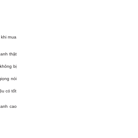
n khi mua
hanh thật
không bị
iọng nói
ệu có tốt
hanh cao