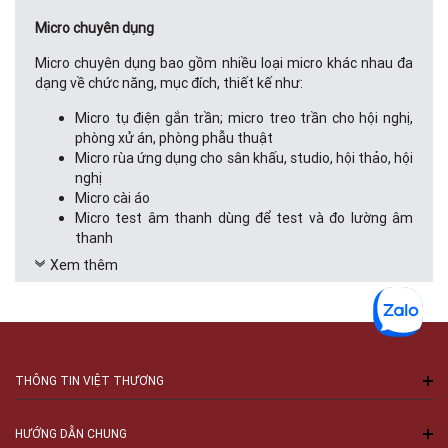
Micro chuyên dụng
Micro chuyên dụng bao gồm nhiều loại micro khác nhau đa
dạng về chức năng, mục đích, thiết kế như:
Micro tụ điện gắn trần; micro treo trần cho hội nghị,
phòng xử án, phòng phẫu thuật
Micro rùa ứng dụng cho sân khấu, studio, hội thảo, hội
nghị
Micro cài áo
Micro test âm thanh dùng để test và đo lường âm
thanh
Micro treo sử dụng trong thu âm tập thể, hợp xướng
Xem thêm
sân khấu, phòng thu; micro đo khoảng cách
Micro Condenser phù hợp cho các ứng dụng phim,
radio, truyền hình.
Việt Thương Music mang đến các sản phẩm micro chuyên
dụng với các thương hiệu như Audix, Sennheiser,...
THÔNG TIN VIỆT THƯƠNG
Audix
xuất hiện từ năm 1984 với sứ mệnh không thay đổi:
Thiết kế, kỹ sư và sản xuất các sản phẩm sáng tạo, hiệu
HƯỚNG DẪN CHUNG
suất cao góp phần vào sự tiến bộ của ngành công nghiệp