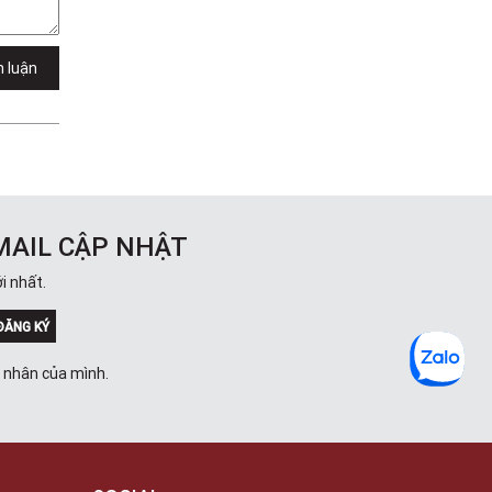
h luận
MAIL CẬP NHẬT
i nhất.
ĐĂNG KÝ
á nhân của mình.