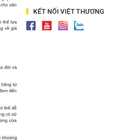
i cho sân
KẾT NỐI VIỆT THƯƠNG
ó thể lựa
g về giá
ra đời và
 hãng từ
ã đem đến
có thể dễ
ng có sử
từng cửa
ểu khoảng