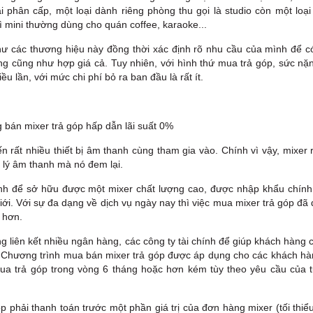
i phân cấp, một loại dành riêng phòng thu gọi là studio còn một loạ
hì mini thường dùng cho quán coffee, karaoke...
như các thương hiệu này đồng thời xác định rõ nhu cầu của mình để c
g cũng như hợp giá cả. Tuy nhiên, với hình thứ mua trả góp, sức nặn
ều lần, với mức chi phí bỏ ra ban đầu là rất ít.
ến rất nhiều thiết bị âm thanh cùng tham gia vào. Chính vì vậy, mixer 
lý âm thanh mà nó đem lại.
hính để sở hữu được một mixer chất lượng cao, được nhập khẩu chính
ới. Với sự đa dạng về dịch vụ ngày nay thì việc mua mixer trả góp đ
 hơn.
g liên kết nhiều ngân hàng, các công ty tài chính để giúp khách hàng 
 Chương trình mua bán mixer trả góp được áp dụng cho các khách hà
mua trả góp trong vòng 6 tháng hoặc hơn kém tùy theo yêu cầu của 
 phải thanh toán trước một phần giá trị của đơn hàng mixer (tối thi