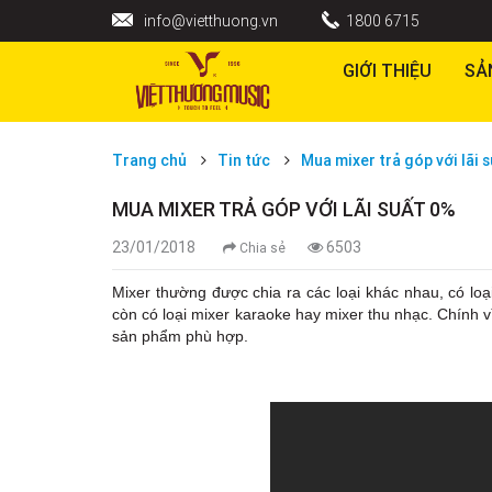
info@vietthuong.vn
1800 6715
GIỚI THIỆU
SẢ
Trang chủ
Tin tức
Mua mixer trả góp với lãi 
MUA MIXER TRẢ GÓP VỚI LÃI SUẤT 0%
23/01/2018
6503
Chia sẻ
Mixer thường được chia ra các loại khác nhau, có loại
còn có loại mixer karaoke hay mixer thu nhạc. Chính v
sản phẩm phù hợp.