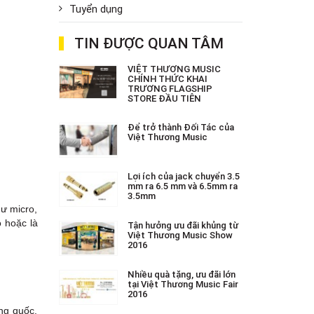
Tuyển dụng
TIN ĐƯỢC QUAN TÂM
VIỆT THƯƠNG MUSIC
CHÍNH THỨC KHAI
TRƯƠNG FLAGSHIP
STORE ĐẦU TIÊN
Để trở thành Đối Tác của
Việt Thương Music
Lợi ích của jack chuyển 3.5
mm ra 6.5 mm và 6.5mm ra
3.5mm
hư micro,
o hoặc là
Tận hưởng ưu đãi khủng từ
Việt Thương Music Show
2016
Nhiều quà tặng, ưu đãi lớn
tại Việt Thương Music Fair
2016
ung quốc.