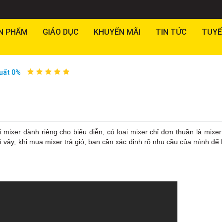
N PHẨM
GIÁO DỤC
KHUYẾN MÃI
TIN TỨC
TUYỂ
suất 0%
 mixer dành riêng cho biểu diễn, có loại mixer chỉ đơn thuần là mixe
ì vậy, khi mua mixer trả gió, bạn cần xác định rõ nhu cầu của mình để