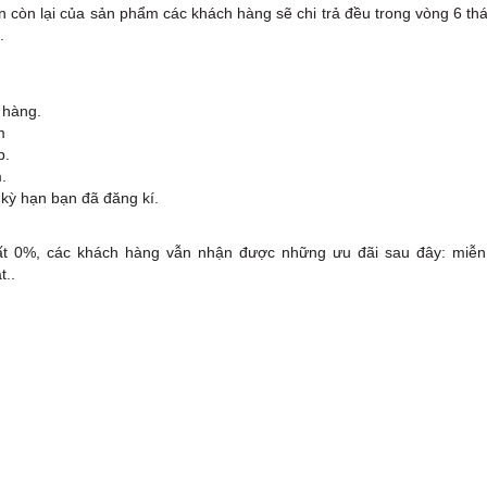
n còn lại của sản phẩm các khách hàng sẽ chi trả đều trong vòng 6 t
.
 hàng.
m
p.
.
o kỳ hạn bạn đã đăng kí.
suất 0%, các khách hàng vẫn nhận được những ưu đãi sau đây: miễn
t..